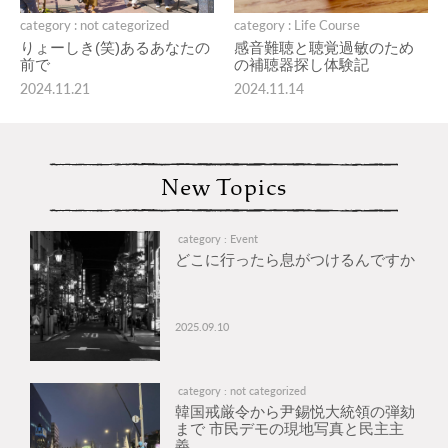
category : not categorized
category : Life Course
りょーしき(笑)あるあなたの
感音難聴と聴覚過敏のため
前で
の補聴器探し体験記
2024.11.21
2024.11.14
New Topics
category : Event
どこに行ったら息がつけるんですか
2025.09.10
category : not categorized
韓国戒厳令から尹錫悦大統領の弾劾
まで 市民デモの現地写真と民主主
義