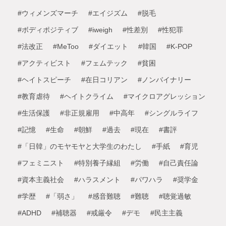
#ウィメンズマーチ
#エイジズム
#脱毛
#ボディポジティブ
#iweigh
#性差別
#性犯罪
#法改正
#MeToo
#ダイエット
#韓国
#K-POP
#アクティビスト
#フェムテック
#貧困
#ヘイトスピーチ
#在日コリアン
#ノンバイナリー
#教育虐待
#ヘイトクライム
#マイクロアグレッション
#生活保護
#非正規雇用
#中高年
#シングルライフ
#記憶
#生命
#朝鮮
#過去
#現在
#書評
#「日韓」のモヤモヤと大学生のわたし
#手紙
#育児
#フェミニスト
#特別養子縁組
#労働
#自己責任論
#資本主義社会
#ハラスメント
#パワハラ
#奨学金
#学歴
#「弱さ」
#感音難聴
#難聴
#聴覚過敏
#ADHD
#補聴器
#戒厳令
#デモ
#民主主義