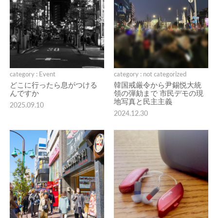
category : Event
category : not categorized
どこに行ったら息がつける
韓国戒厳令から尹錫悦大統
んですか
領の弾劾まで 市民デモの現
地写真と民主主義
2025.09.10
2024.12.30