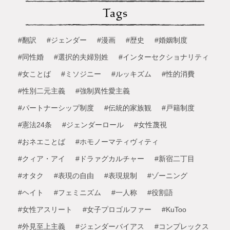
Tags
#翻訳
#ジェンダー
#漫画
#歴史
#婚姻制度
#同性婚
#選択的夫婦別姓
#インターセクショナリティ
#女ことば
#ミソジニー
#ルッキズム
#性的消費
#性別二元主義
#強制異性愛主義
#パートナーシップ制度
#伝統的家族観
#戸籍制度
#憲法24条
#ジェンダーロール
#女性蔑視
#おネエことば
#ホモノーマティヴィティ
#クィア・アイ
#ドラァグカルチャー
#新宿二丁目
#オタク
#表現の自由
#表現規制
#ゾーニング
#ヘイト
#フェミニズム
#一人称
#役割語
#女性アスリート
#女子プロゴルファー
#KuToo
#外見至上主義
#ジェンダーバイアス
#コンプレックス