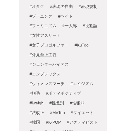
#オタク
#表現の自由
#表現規制
#ゾーニング
#ヘイト
#フェミニズム
#一人称
#役割語
#女性アスリート
#女子プロゴルファー
#KuToo
#外見至上主義
#ジェンダーバイアス
#コンプレックス
#ウィメンズマーチ
#エイジズム
#脱毛
#ボディポジティブ
#iweigh
#性差別
#性犯罪
#法改正
#MeToo
#ダイエット
#韓国
#K-POP
#アクティビスト