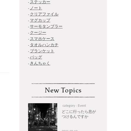
ステッカー
ノート
クリアファイル
マグカップ
サーモタンブラー
クージー
スマホケース
タオルハンカチ
ブランケット
バッグ
きんちゃく
New Topics
category : Event
どこに行ったら息が
つけるんですか