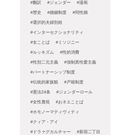
#翻訳
#ジェンダー
#漫画
#歴史
#婚姻制度
#同性婚
#選択的夫婦別姓
#インターセクショナリティ
#女ことば
#ミソジニー
#ルッキズム
#性的消費
#性別二元主義
#強制異性愛主義
#パートナーシップ制度
#伝統的家族観
#戸籍制度
#憲法24条
#ジェンダーロール
#女性蔑視
#おネエことば
#ホモノーマティヴィティ
#クィア・アイ
#ドラァグカルチャー
#新宿二丁目