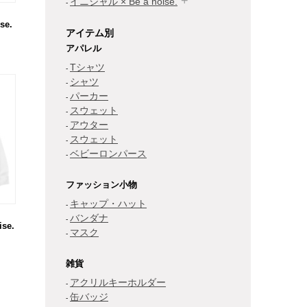
イニシャル × Be a noise.
se.
アイテム別
アパレル
Tシャツ
シャツ
パーカー
スウェット
アウター
スウェット
ベビーロンパース
ファッション小物
キャップ・ハット
バンダナ
se.
マスク
雑貨
アクリルキーホルダー
缶バッジ