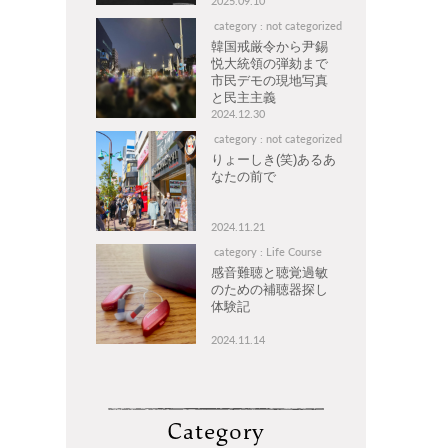
2025.09.10
category : not categorized
韓国戒厳令から尹錫
悦大統領の弾劾まで
市民デモの現地写真
と民主主義
2024.12.30
category : not categorized
りょーしき(笑)あるあ
なたの前で
2024.11.21
category : Life Course
感音難聴と聴覚過敏
のための補聴器探し
体験記
2024.11.14
Category