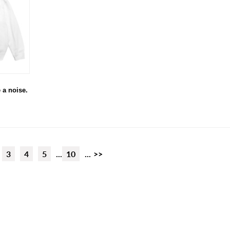
 noise.
3
4
5
...
10
...
>>