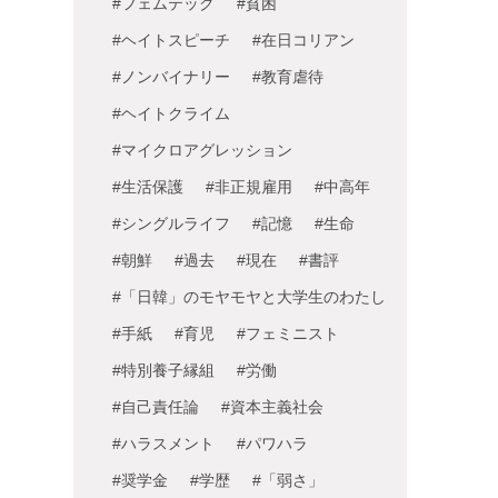
#フェムテック
#貧困
#ヘイトスピーチ
#在日コリアン
#ノンバイナリー
#教育虐待
#ヘイトクライム
#マイクロアグレッション
#生活保護
#非正規雇用
#中高年
#シングルライフ
#記憶
#生命
#朝鮮
#過去
#現在
#書評
#「日韓」のモヤモヤと大学生のわたし
#手紙
#育児
#フェミニスト
#特別養子縁組
#労働
#自己責任論
#資本主義社会
#ハラスメント
#パワハラ
#奨学金
#学歴
#「弱さ」