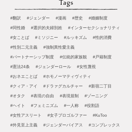
Tags
#翻訳
#ジェンダー
#漫画
#歴史
#婚姻制度
#同性婚
#選択的夫婦別姓
#インターセクショナリティ
#女ことば
#ミソジニー
#ルッキズム
#性的消費
#性別二元主義
#強制異性愛主義
#パートナーシップ制度
#伝統的家族観
#戸籍制度
#憲法24条
#ジェンダーロール
#女性蔑視
#おネエことば
#ホモノーマティヴィティ
#クィア・アイ
#ドラァグカルチャー
#新宿二丁目
#オタク
#表現の自由
#表現規制
#ゾーニング
#ヘイト
#フェミニズム
#一人称
#役割語
#女性アスリート
#女子プロゴルファー
#KuToo
#外見至上主義
#ジェンダーバイアス
#コンプレックス