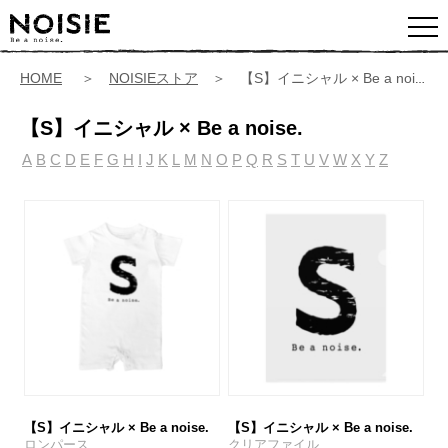
HOME
＞
NOISIEストア
＞ 【S】イニシャル × Be a noise.
【S】イニシャル × Be a noise.
A
B
C
D
E
F
G
H
I
J
K
L
M
N
O
P
Q
R
S
T
U
V
W
X
Y
Z
【S】イニシャル × Be a noise.
【S】イニシャル × Be a noise.
ロンパース
クリアファイル