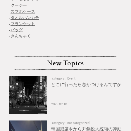
クージー
スマホケース
タオルハンカチ
ブランケット
バッグ
きんちゃく
New Topics
category : Event
どこに行ったら息がつけるんですか
2025.09.10
category : not categorized
韓国戒厳令から尹錫悦大統領の弾劾