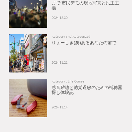
まで 市民デモの現地写真と民主主
義
2024.12.30
category : not categorized
りょーしき(笑)あるあなたの前で
2024.11.21
category : Life Course
感音難聴と聴覚過敏のための補聴器
探し体験記
2024.11.14