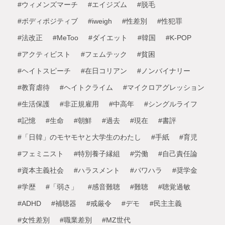
#ウィメンズマーチ
#エイジズム
#脱毛
#ボディポジティブ
#iweigh
#性差別
#性犯罪
#法改正
#MeToo
#ダイエット
#韓国
#K-POP
#アクティビスト
#フェムテック
#貧困
#ヘイトスピーチ
#在日コリアン
#ノンバイナリー
#教育虐待
#ヘイトクライム
#マイクロアグレッション
#生活保護
#非正規雇用
#中高年
#シングルライフ
#記憶
#生命
#朝鮮
#過去
#現在
#書評
#「日韓」のモヤモヤと大学生のわたし
#手紙
#育児
#フェミニスト
#特別養子縁組
#労働
#自己責任論
#資本主義社会
#ハラスメント
#パワハラ
#奨学金
#学歴
#「弱さ」
#感音難聴
#難聴
#聴覚過敏
#ADHD
#補聴器
#戒厳令
#デモ
#民主主義
#女性差別
#職業差別
#MZ世代