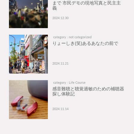
まで 市民デモの現地写真と民主主
義
2024.12.30
category : not categorized
りょーしき(笑)あるあなたの前で
2024.11.21
category : Life Course
感音難聴と聴覚過敏のための補聴器
探し体験記
2024.11.14