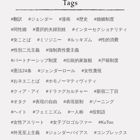
Tags
#翻訳
#ジェンダー
#漫画
#歴史
#婚姻制度
#同性婚
#選択的夫婦別姓
#インターセクショナリティ
#女ことば
#ミソジニー
#ルッキズム
#性的消費
#性別二元主義
#強制異性愛主義
#パートナーシップ制度
#伝統的家族観
#戸籍制度
#憲法24条
#ジェンダーロール
#女性蔑視
#おネエことば
#ホモノーマティヴィティ
#クィア・アイ
#ドラァグカルチャー
#新宿二丁目
#オタク
#表現の自由
#表現規制
#ゾーニング
#ヘイト
#フェミニズム
#一人称
#役割語
#女性アスリート
#女子プロゴルファー
#KuToo
#外見至上主義
#ジェンダーバイアス
#コンプレックス