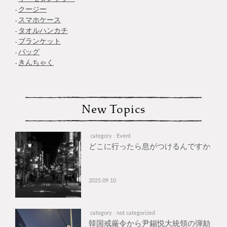
クージー
スマホケース
タオルハンカチ
ブランケット
バッグ
きんちゃく
New Topics
category : Event
どこに行ったら息がつけるんですか
2025.09.10
category : not categorized
韓国戒厳令から尹錫悦大統領の弾劾