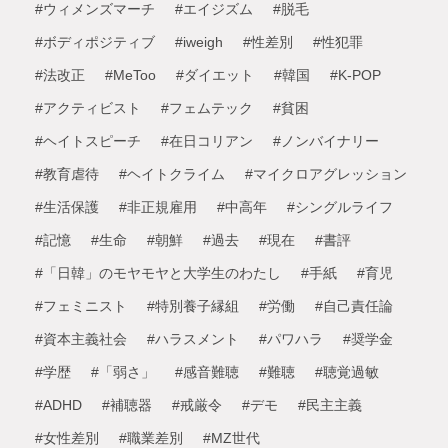
#ウィメンズマーチ
#エイジズム
#脱毛
#ボディポジティブ
#iweigh
#性差別
#性犯罪
#法改正
#MeToo
#ダイエット
#韓国
#K-POP
#アクティビスト
#フェムテック
#貧困
#ヘイトスピーチ
#在日コリアン
#ノンバイナリー
#教育虐待
#ヘイトクライム
#マイクロアグレッション
#生活保護
#非正規雇用
#中高年
#シングルライフ
#記憶
#生命
#朝鮮
#過去
#現在
#書評
#「日韓」のモヤモヤと大学生のわたし
#手紙
#育児
#フェミニスト
#特別養子縁組
#労働
#自己責任論
#資本主義社会
#ハラスメント
#パワハラ
#奨学金
#学歴
#「弱さ」
#感音難聴
#難聴
#聴覚過敏
#ADHD
#補聴器
#戒厳令
#デモ
#民主主義
#女性差別
#職業差別
#MZ世代