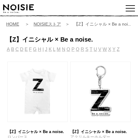
HOME
＞
NOISIEストア
＞ 【Z】イニシャル × Be a noise.
【Z】イニシャル × Be a noise.
A
B
C
D
E
F
G
H
I
J
K
L
M
N
O
P
Q
R
S
T
U
V
W
X
Y
Z
【Z】イニシャル × Be a noise.
【Z】イニシャル × Be a noise.
ロンパース
アクリルキーホルダー