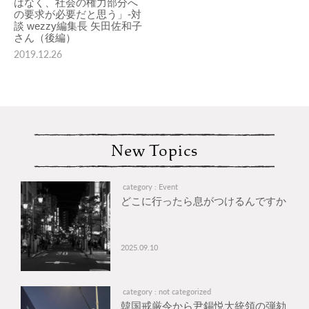
はなく、社会の権力部分へ
の要求が必要だと思う」-対
談 wezzy編集長 矢田佐和子
さん（後編）
2019.12.26
New Topics
category : Event
どこに行ったら息がつけるんですか
2025.09.10
category : not categorized
韓国戒厳令から尹錫悦大統領の弾劾