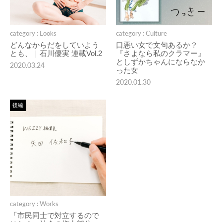
category : Looks
category : Culture
どんなからだをしていよう
口悪い女で文句あるか？
とも、｜石川優実 連載Vol.2
『さよなら私のクラマー』
としずかちゃんにならなか
2020.03.24
った女
2020.01.30
後編
category : Works
「市民同士で対立するので