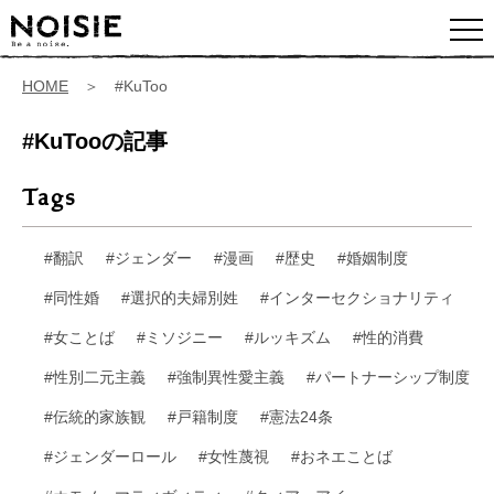
HOME
＞ #KuToo
#KuTooの記事
Tags
#翻訳
#ジェンダー
#漫画
#歴史
#婚姻制度
#同性婚
#選択的夫婦別姓
#インターセクショナリティ
#女ことば
#ミソジニー
#ルッキズム
#性的消費
#性別二元主義
#強制異性愛主義
#パートナーシップ制度
#伝統的家族観
#戸籍制度
#憲法24条
#ジェンダーロール
#女性蔑視
#おネエことば