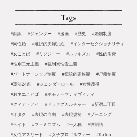
Tags
#翻訳
#ジェンダー
#漫画
#歴史
#婚姻制度
#同性婚
#選択的夫婦別姓
#インターセクショナリティ
#女ことば
#ミソジニー
#ルッキズム
#性的消費
#性別二元主義
#強制異性愛主義
#パートナーシップ制度
#伝統的家族観
#戸籍制度
#憲法24条
#ジェンダーロール
#女性蔑視
#おネエことば
#ホモノーマティヴィティ
#クィア・アイ
#ドラァグカルチャー
#新宿二丁目
#オタク
#表現の自由
#表現規制
#ゾーニング
#ヘイト
#フェミニズム
#一人称
#役割語
#女性アスリート
#女子プロゴルファー
#KuToo