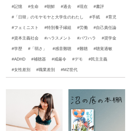
#記憶
#生命
#朝鮮
#過去
#現在
#書評
#「日韓」のモヤモヤと大学生のわたし
#手紙
#育児
#フェミニスト
#特別養子縁組
#労働
#自己責任論
#資本主義社会
#ハラスメント
#パワハラ
#奨学金
#学歴
#「弱さ」
#感音難聴
#難聴
#聴覚過敏
#ADHD
#補聴器
#戒厳令
#デモ
#民主主義
#女性差別
#職業差別
#MZ世代