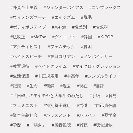
#外見至上主義
#ジェンダーバイアス
#コンプレックス
#ウィメンズマーチ
#エイジズム
#脱毛
#ボディポジティブ
#iweigh
#性差別
#性犯罪
#法改正
#MeToo
#ダイエット
#韓国
#K-POP
#アクティビスト
#フェムテック
#貧困
#ヘイトスピーチ
#在日コリアン
#ノンバイナリー
#教育虐待
#ヘイトクライム
#マイクロアグレッション
#生活保護
#非正規雇用
#中高年
#シングルライフ
#記憶
#生命
#朝鮮
#過去
#現在
#書評
#「日韓」のモヤモヤと大学生のわたし
#手紙
#育児
#フェミニスト
#特別養子縁組
#労働
#自己責任論
#資本主義社会
#ハラスメント
#パワハラ
#奨学金
#学歴
#「弱さ」
#感音難聴
#難聴
#聴覚過敏