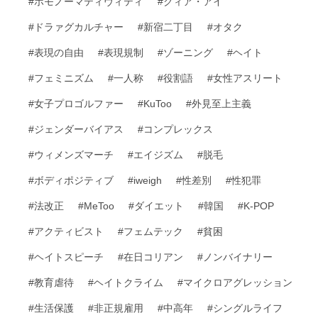
#ホモノーマティヴィティ
#クィア・アイ
#ドラァグカルチャー
#新宿二丁目
#オタク
#表現の自由
#表現規制
#ゾーニング
#ヘイト
#フェミニズム
#一人称
#役割語
#女性アスリート
#女子プロゴルファー
#KuToo
#外見至上主義
#ジェンダーバイアス
#コンプレックス
#ウィメンズマーチ
#エイジズム
#脱毛
#ボディポジティブ
#iweigh
#性差別
#性犯罪
#法改正
#MeToo
#ダイエット
#韓国
#K-POP
#アクティビスト
#フェムテック
#貧困
#ヘイトスピーチ
#在日コリアン
#ノンバイナリー
#教育虐待
#ヘイトクライム
#マイクロアグレッション
#生活保護
#非正規雇用
#中高年
#シングルライフ