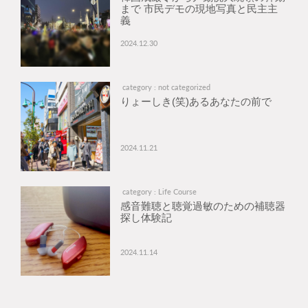
まで 市民デモの現地写真と民主主
義
2024.12.30
category : not categorized
りょーしき(笑)あるあなたの前で
2024.11.21
category : Life Course
感音難聴と聴覚過敏のための補聴器
探し体験記
2024.11.14