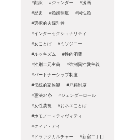
#翻訳
#ジェンダー
#漫画
#歴史
#婚姻制度
#同性婚
#選択的夫婦別姓
#インターセクショナリティ
#女ことば
#ミソジニー
#ルッキズム
#性的消費
#性別二元主義
#強制異性愛主義
#パートナーシップ制度
#伝統的家族観
#戸籍制度
#憲法24条
#ジェンダーロール
#女性蔑視
#おネエことば
#ホモノーマティヴィティ
#クィア・アイ
#ドラァグカルチャー
#新宿二丁目