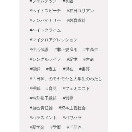
#フェムテック
#貧困
#ヘイトスピーチ
#在日コリアン
#ノンバイナリー
#教育虐待
#ヘイトクライム
#マイクロアグレッション
#生活保護
#非正規雇用
#中高年
#シングルライフ
#記憶
#生命
#朝鮮
#過去
#現在
#書評
#「日韓」のモヤモヤと大学生のわたし
#手紙
#育児
#フェミニスト
#特別養子縁組
#労働
#自己責任論
#資本主義社会
#ハラスメント
#パワハラ
#奨学金
#学歴
#「弱さ」