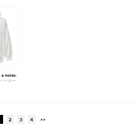
 noise.
パーカー
1
2
3
4
>>