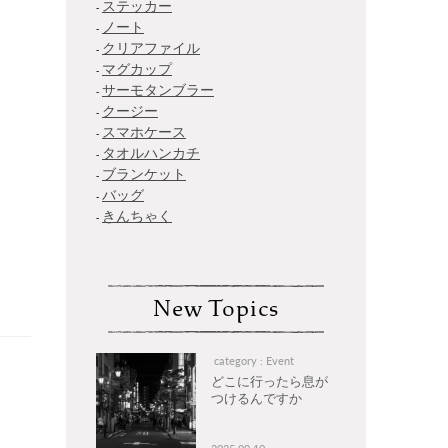
ステッカー
ノート
クリアファイル
マグカップ
サーモタンブラー
クージー
スマホケース
タオルハンカチ
ブランケット
バッグ
きんちゃく
New Topics
category : Event
どこに行ったら息が
つけるんですか