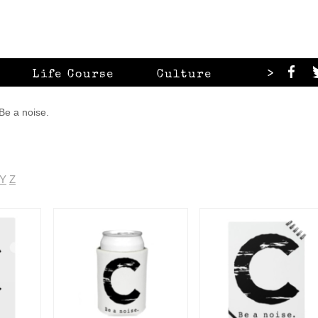
>
Life Course
Culture
Looks
 noise.
Y
Z