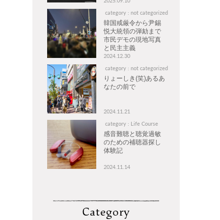
2025.09.10
category : not categorized
韓国戒厳令から尹錫
悦大統領の弾劾まで
市民デモの現地写真
と民主主義
2024.12.30
category : not categorized
りょーしき(笑)あるあ
なたの前で
2024.11.21
category : Life Course
感音難聴と聴覚過敏
のための補聴器探し
体験記
2024.11.14
Category