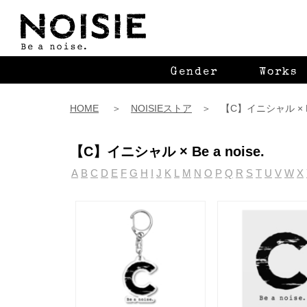
Gender
Works
HOME
＞
NOISIEストア
＞ 【C】イニシャル × Be a
【C】イニシャル × Be a noise.
A
B
C
D
E
F
G
H
I
J
K
L
M
N
O
P
Q
R
S
T
U
V
W
X