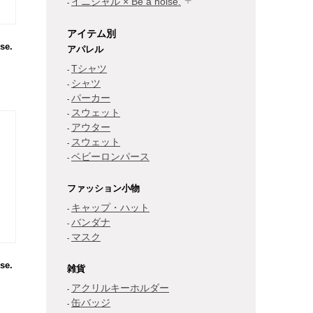
イニシャル × Be a noise.
アイテム別
se.
アパレル
Tシャツ
シャツ
パーカー
スウェット
アウター
スウェット
ベビーロンパース
ファッション小物
キャップ・ハット
バンダナ
マスク
se.
雑貨
アクリルキーホルダー
缶バッジ