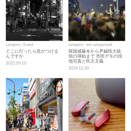
category : Event
category : not categorized
どこに行ったら息がつける
韓国戒厳令から尹錫悦大統
んですか
領の弾劾まで 市民デモの現
地写真と民主主義
2025.09.10
2024.12.30