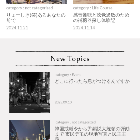
category : not categorized
category : Life Course
りょーしき(笑)あるあなたの
感音難聴と聴覚過敏のため
前で
の補聴器探し体験記
2024.11.21
2024.11.14
New Topics
category : Event
どこに行ったら息がつけるんですか
2025.09.10
category : not categorized
韓国戒厳令から尹錫悦大統領の弾劾
まで 市民デモの現地写真と民主主
義