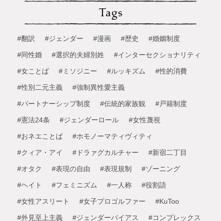
Tags
#翻訳
#ジェンダー
#漫画
#歴史
#婚姻制度
#同性婚
#選択的夫婦別姓
#インターセクショナリティ
#女ことば
#ミソジニー
#ルッキズム
#性的消費
#性別二元主義
#強制異性愛主義
#パートナーシップ制度
#伝統的家族観
#戸籍制度
#憲法24条
#ジェンダーロール
#女性蔑視
#おネエことば
#ホモノーマティヴィティ
#クィア・アイ
#ドラァグカルチャー
#新宿二丁目
#オタク
#表現の自由
#表現規制
#ゾーニング
#ヘイト
#フェミニズム
#一人称
#役割語
#女性アスリート
#女子プロゴルファー
#KuToo
#外見至上主義
#ジェンダーバイアス
#コンプレックス