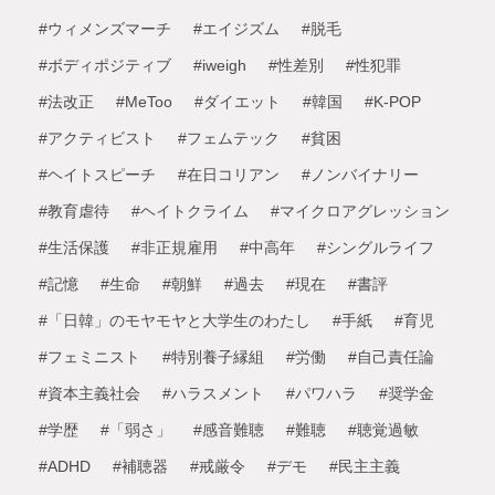
#ウィメンズマーチ
#エイジズム
#脱毛
#ボディポジティブ
#iweigh
#性差別
#性犯罪
#法改正
#MeToo
#ダイエット
#韓国
#K-POP
#アクティビスト
#フェムテック
#貧困
#ヘイトスピーチ
#在日コリアン
#ノンバイナリー
#教育虐待
#ヘイトクライム
#マイクロアグレッション
#生活保護
#非正規雇用
#中高年
#シングルライフ
#記憶
#生命
#朝鮮
#過去
#現在
#書評
#「日韓」のモヤモヤと大学生のわたし
#手紙
#育児
#フェミニスト
#特別養子縁組
#労働
#自己責任論
#資本主義社会
#ハラスメント
#パワハラ
#奨学金
#学歴
#「弱さ」
#感音難聴
#難聴
#聴覚過敏
#ADHD
#補聴器
#戒厳令
#デモ
#民主主義