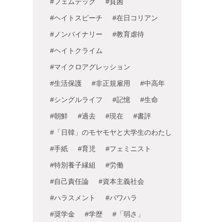
#フェムテック
#貧困
#ヘイトスピーチ
#在日コリアン
#ノンバイナリー
#教育虐待
#ヘイトクライム
#マイクロアグレッション
#生活保護
#非正規雇用
#中高年
#シングルライフ
#記憶
#生命
#朝鮮
#過去
#現在
#書評
#「日韓」のモヤモヤと大学生のわたし
#手紙
#育児
#フェミニスト
#特別養子縁組
#労働
#自己責任論
#資本主義社会
#ハラスメント
#パワハラ
#奨学金
#学歴
#「弱さ」