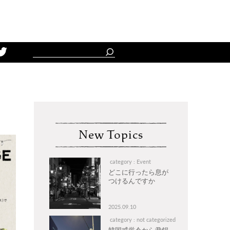
Schedule
New Topics
category : Event
どこに行ったら息が
つけるんですか
2025.09.10
category : not categorized