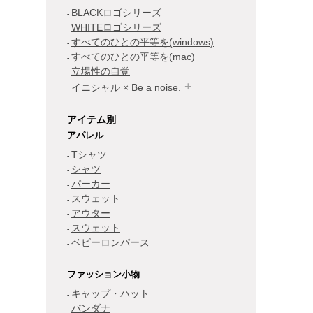
BLACKロゴシリーズ
WHITEロゴシリーズ
すべてのひとの平等を(windows)
すべてのひとの平等を(mac)
立場性の自覚
イニシャル × Be a noise.
アイテム別
アパレル
Tシャツ
シャツ
パーカー
スウェット
アウター
スウェット
ベビーロンパース
ファッション小物
キャップ・ハット
バンダナ