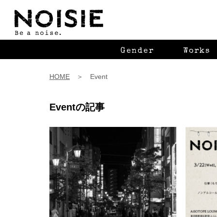
Gender
Works
HOME
＞ Event
Eventの記事