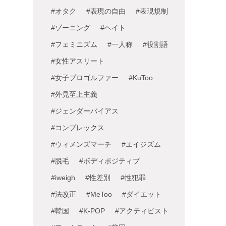
#オタク
#表現の自由
#表現規制
#ゾーニング
#ヘイト
#フェミニズム
#一人称
#役割語
#女性アスリート
#女子プロゴルファー
#KuToo
#外見至上主義
#ジェンダーバイアス
#コンプレックス
#ウィメンズマーチ
#エイジズム
#脱毛
#ボディポジティブ
#iweigh
#性差別
#性犯罪
#法改正
#MeToo
#ダイエット
#韓国
#K-POP
#アクティビスト