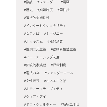
#翻訳
#ジェンダー
#漫画
#歴史
#婚姻制度
#同性婚
#選択的夫婦別姓
#インターセクショナリティ
#女ことば
#ミソジニー
#ルッキズム
#性的消費
#性別二元主義
#強制異性愛主義
#パートナーシップ制度
#伝統的家族観
#戸籍制度
#憲法24条
#ジェンダーロール
#女性蔑視
#おネエことば
#ホモノーマティヴィティ
#クィア・アイ
#ドラァグカルチャー
#新宿二丁目