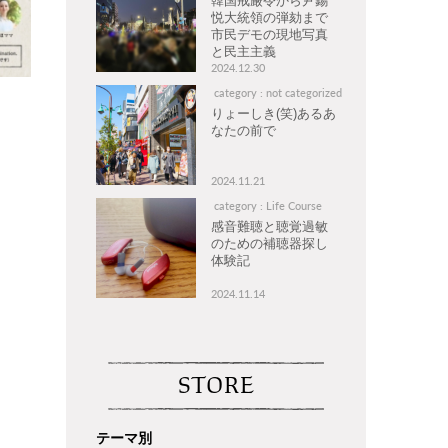
韓国戒厳令から尹錫
悦大統領の弾劾まで
市民デモの現地写真
と民主主義
2024.12.30
category : not categorized
りょーしき(笑)あるあ
なたの前で
2024.11.21
category : Life Course
感音難聴と聴覚過敏
のための補聴器探し
体験記
2024.11.14
STORE
テーマ別