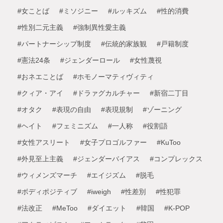
#女ことば
#ミソジニー
#ルッキズム
#性的消費
#性別二元主義
#強制異性愛主義
#パートナーシップ制度
#伝統的家族観
#戸籍制度
#憲法24条
#ジェンダーロール
#女性蔑視
#おネエことば
#ホモノーマティヴィティ
#クィア・アイ
#ドラァグカルチャー
#新宿二丁目
#オタク
#表現の自由
#表現規制
#ゾーニング
#ヘイト
#フェミニズム
#一人称
#役割語
#女性アスリート
#女子プロゴルファー
#KuToo
#外見至上主義
#ジェンダーバイアス
#コンプレックス
#ウィメンズマーチ
#エイジズム
#脱毛
#ボディポジティブ
#iweigh
#性差別
#性犯罪
#法改正
#MeToo
#ダイエット
#韓国
#K-POP