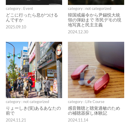
category : Event
category : not categorized
どこに行ったら息がつける
韓国戒厳令から尹錫悦大統
んですか
領の弾劾まで 市民デモの現
地写真と民主主義
2025.09.10
2024.12.30
category : not categorized
category : Life Course
りょーしき(笑)あるあなたの
感音難聴と聴覚過敏のため
前で
の補聴器探し体験記
2024.11.21
2024.11.14