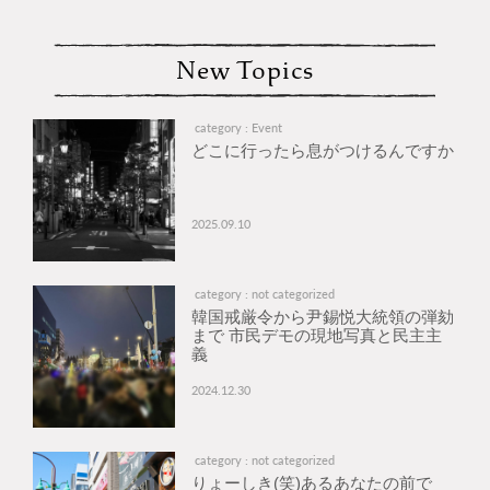
New Topics
category : Event
どこに行ったら息がつけるんですか
2025.09.10
category : not categorized
韓国戒厳令から尹錫悦大統領の弾劾
まで 市民デモの現地写真と民主主
義
2024.12.30
category : not categorized
りょーしき(笑)あるあなたの前で