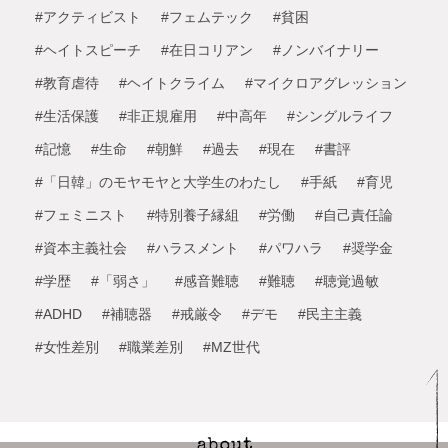
#アクティビスト
#フェムテック
#貧困
#ヘイトスピーチ
#在日コリアン
#ノンバイナリー
#教育虐待
#ヘイトクライム
#マイクロアグレッション
#生活保護
#非正規雇用
#中高年
#シングルライフ
#記憶
#生命
#朝鮮
#過去
#現在
#書評
#「日韓」のモヤモヤと大学生のわたし
#手紙
#育児
#フェミニスト
#特別養子縁組
#労働
#自己責任論
#資本主義社会
#ハラスメント
#パワハラ
#奨学金
#学歴
#「弱さ」
#感音難聴
#難聴
#聴覚過敏
#ADHD
#補聴器
#戒厳令
#デモ
#民主主義
#女性差別
#職業差別
#MZ世代