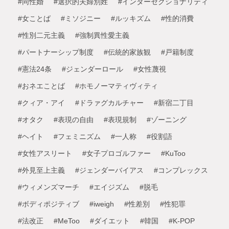
#同性婚
#選択的夫婦別姓
#インターセクショナリティ
#女ことば
#ミソジニー
#ルッキズム
#性的消費
#性別二元主義
#強制異性愛主義
#パートナーシップ制度
#伝統的家族観
#戸籍制度
#憲法24条
#ジェンダーロール
#女性蔑視
#おネエことば
#ホモノーマティヴィティ
#クィア・アイ
#ドラァグカルチャー
#新宿二丁目
#オタク
#表現の自由
#表現規制
#ゾーニング
#ヘイト
#フェミニズム
#一人称
#役割語
#女性アスリート
#女子プロゴルファー
#KuToo
#外見至上主義
#ジェンダーバイアス
#コンプレックス
#ウィメンズマーチ
#エイジズム
#脱毛
#ボディポジティブ
#iweigh
#性差別
#性犯罪
#法改正
#MeToo
#ダイエット
#韓国
#K-POP