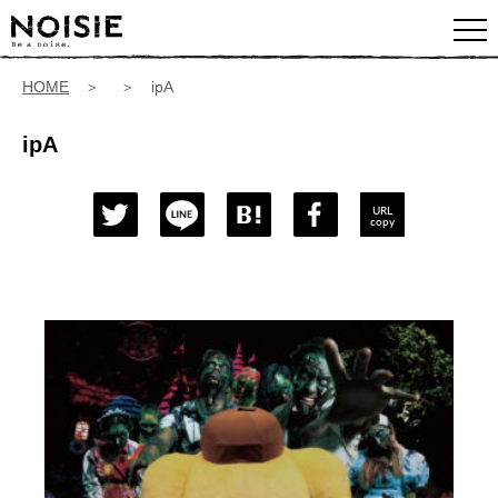
HOME
＞ ＞ ipA
ipA
URL
copy