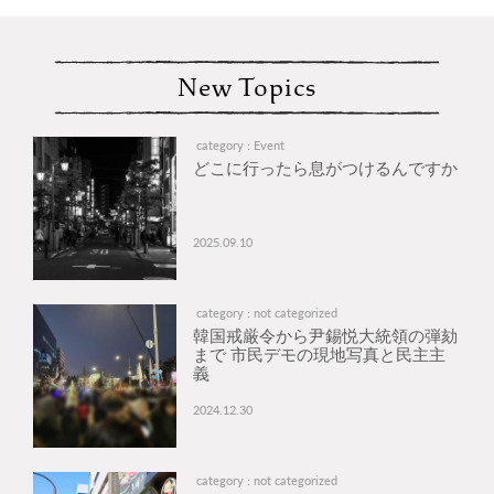
New Topics
category : Event
どこに行ったら息がつけるんですか
2025.09.10
category : not categorized
韓国戒厳令から尹錫悦大統領の弾劾
まで 市民デモの現地写真と民主主
義
2024.12.30
category : not categorized