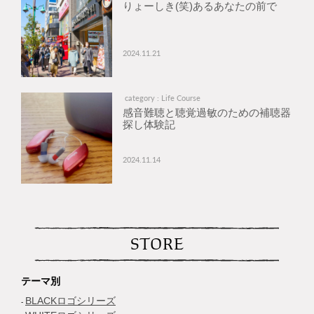
りょーしき(笑)あるあなたの前で
2024.11.21
category : Life Course
感音難聴と聴覚過敏のための補聴器
探し体験記
2024.11.14
STORE
テーマ別
BLACKロゴシリーズ