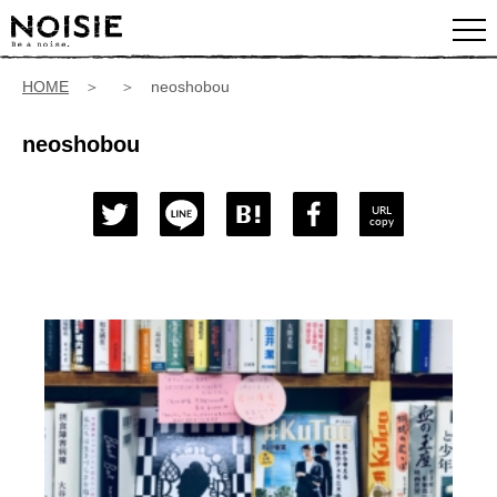
HOME
＞ ＞ neoshobou
neoshobou
URL
copy