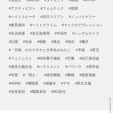
#法改正
#MeToo
#ダイエット
#韓国
#K-POP
#アクティビスト
#フェムテック
#貧困
#ヘイトスピーチ
#在日コリアン
#ノンバイナリー
#教育虐待
#ヘイトクライム
#マイクロアグレッション
#生活保護
#非正規雇用
#中高年
#シングルライフ
#記憶
#生命
#朝鮮
#過去
#現在
#書評
#「日韓」のモヤモヤと大学生のわたし
#手紙
#育児
#フェミニスト
#特別養子縁組
#労働
#自己責任論
#資本主義社会
#ハラスメント
#パワハラ
#奨学金
#学歴
#「弱さ」
#感音難聴
#難聴
#聴覚過敏
#ADHD
#補聴器
#戒厳令
#デモ
#民主主義
#女性差別
#職業差別
#MZ世代