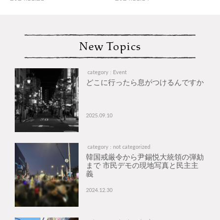
New Topics
category : Event
どこに行ったら息がつけるんですか
2025.09.10
category : not categorized
韓国戒厳令から尹錫悦大統領の弾劾
まで 市民デモの現地写真と民主主
義
2024.12.30