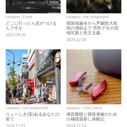
category : Event
category : not categorized
どこに行ったら息がつける
韓国戒厳令から尹錫悦大統
んですか
領の弾劾まで 市民デモの現
地写真と民主主義
2025.09.10
2024.12.30
category : not categorized
category : Life Course
りょーしき(笑)あるあなたの
感音難聴と聴覚過敏のため
前で
の補聴器探し体験記
2024.11.21
2024.11.14