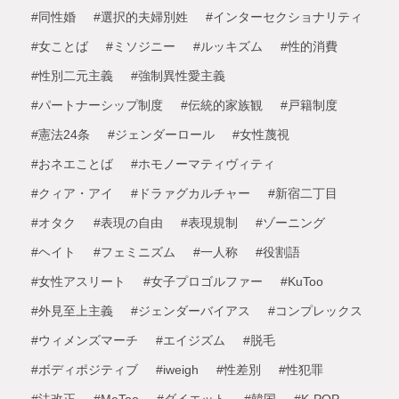
#同性婚
#選択的夫婦別姓
#インターセクショナリティ
#女ことば
#ミソジニー
#ルッキズム
#性的消費
#性別二元主義
#強制異性愛主義
#パートナーシップ制度
#伝統的家族観
#戸籍制度
#憲法24条
#ジェンダーロール
#女性蔑視
#おネエことば
#ホモノーマティヴィティ
#クィア・アイ
#ドラァグカルチャー
#新宿二丁目
#オタク
#表現の自由
#表現規制
#ゾーニング
#ヘイト
#フェミニズム
#一人称
#役割語
#女性アスリート
#女子プロゴルファー
#KuToo
#外見至上主義
#ジェンダーバイアス
#コンプレックス
#ウィメンズマーチ
#エイジズム
#脱毛
#ボディポジティブ
#iweigh
#性差別
#性犯罪