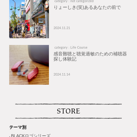
category : not categorized
りょーしき(笑)あるあなたの前で
2024.11.21
category : Life Course
感音難聴と聴覚過敏のための補聴器
探し体験記
2024.11.14
STORE
テーマ別
BLACKロゴシリーズ