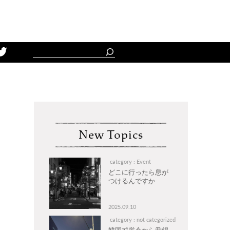
Schedule
New Topics
category : Event
どこに行ったら息が
つけるんですか
2025.09.10
category : not categorized