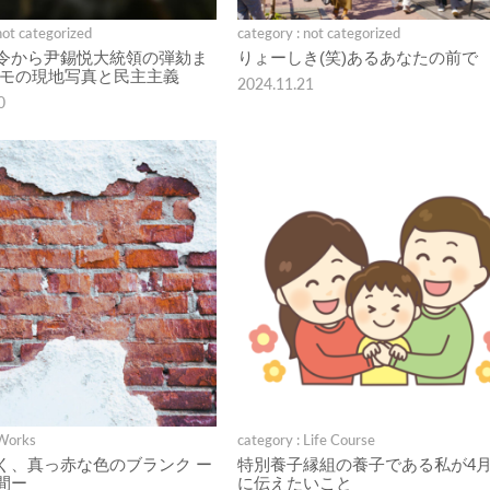
not categorized
category : not categorized
令から尹錫悦大統領の弾劾ま
りょーしき(笑)あるあなたの前で
デモの現地写真と民主主義
2024.11.21
0
 Works
category : Life Course
く、真っ赤な色のブランク ー
特別養子縁組の養子である私が4月
間ー
に伝えたいこと