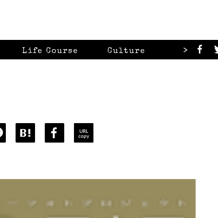
>
Life Course
Culture
Looks
URL
copy