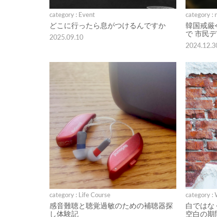
category : Event
category : 
どこに行ったら息がつけるんですか
韓国戒厳
で 市民
2025.09.10
2024.12.3
category : Life Course
category :
感音難聴と聴覚過敏のための補聴器探
白ではな
し体験記
空白の期