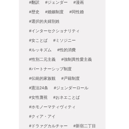
#翻訳
#ジェンダー
#漫画
#歴史
#婚姻制度
#同性婚
#選択的夫婦別姓
#インターセクショナリティ
#女ことば
#ミソジニー
#ルッキズム
#性的消費
#性別二元主義
#強制異性愛主義
#パートナーシップ制度
#伝統的家族観
#戸籍制度
#憲法24条
#ジェンダーロール
#女性蔑視
#おネエことば
#ホモノーマティヴィティ
#クィア・アイ
#ドラァグカルチャー
#新宿二丁目