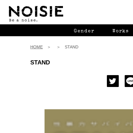
Gender
Works
HOME
＞ ＞ STAND
STAND