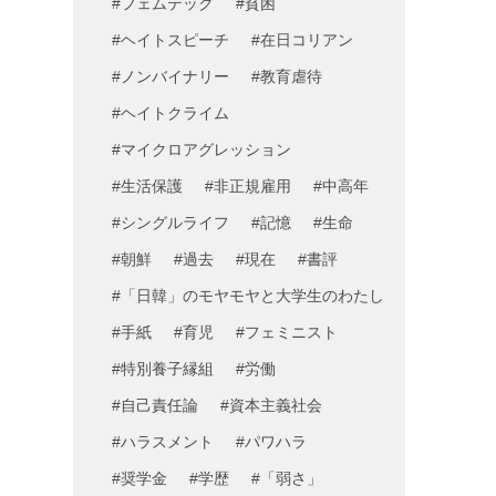
#フェムテック
#貧困
#ヘイトスピーチ
#在日コリアン
#ノンバイナリー
#教育虐待
#ヘイトクライム
#マイクロアグレッション
#生活保護
#非正規雇用
#中高年
#シングルライフ
#記憶
#生命
#朝鮮
#過去
#現在
#書評
#「日韓」のモヤモヤと大学生のわたし
#手紙
#育児
#フェミニスト
#特別養子縁組
#労働
#自己責任論
#資本主義社会
#ハラスメント
#パワハラ
#奨学金
#学歴
#「弱さ」