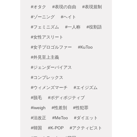
#オタク
#表現の自由
#表現規制
#ゾーニング
#ヘイト
#フェミニズム
#一人称
#役割語
#女性アスリート
#女子プロゴルファー
#KuToo
#外見至上主義
#ジェンダーバイアス
#コンプレックス
#ウィメンズマーチ
#エイジズム
#脱毛
#ボディポジティブ
#iweigh
#性差別
#性犯罪
#法改正
#MeToo
#ダイエット
#韓国
#K-POP
#アクティビスト