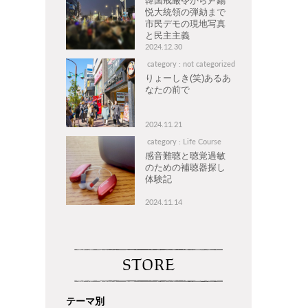
韓国戒厳令から尹錫
悦大統領の弾劾まで
市民デモの現地写真
と民主主義
2024.12.30
category : not categorized
りょーしき(笑)あるあ
なたの前で
2024.11.21
category : Life Course
感音難聴と聴覚過敏
のための補聴器探し
体験記
2024.11.14
STORE
テーマ別