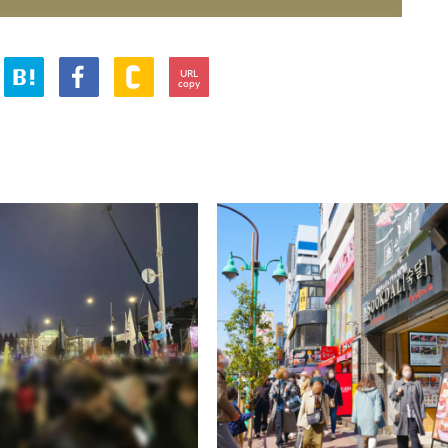
URL
copy