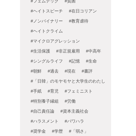
#フェムテック
#貧困
#ヘイトスピーチ
#在日コリアン
#ノンバイナリー
#教育虐待
#ヘイトクライム
#マイクロアグレッション
#生活保護
#非正規雇用
#中高年
#シングルライフ
#記憶
#生命
#朝鮮
#過去
#現在
#書評
#「日韓」のモヤモヤと大学生のわたし
#手紙
#育児
#フェミニスト
#特別養子縁組
#労働
#自己責任論
#資本主義社会
#ハラスメント
#パワハラ
#奨学金
#学歴
#「弱さ」