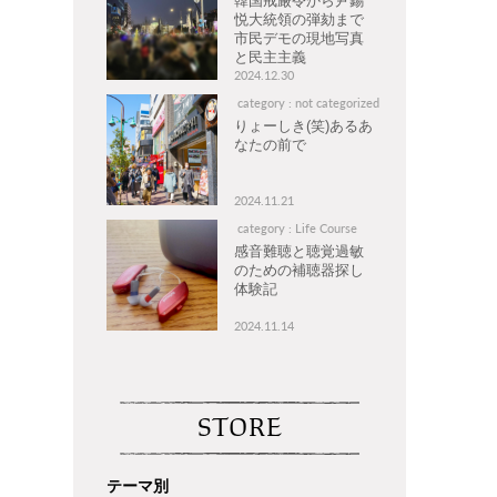
韓国戒厳令から尹錫
悦大統領の弾劾まで
市民デモの現地写真
と民主主義
2024.12.30
category : not categorized
りょーしき(笑)あるあ
なたの前で
2024.11.21
category : Life Course
感音難聴と聴覚過敏
のための補聴器探し
体験記
2024.11.14
STORE
テーマ別