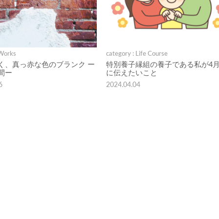
 Works
category : Life Course
く、真っ赤な色のブランク ー
特別養子縁組の養子である私が4月
間ー
に伝えたいこと
6
2024.04.04