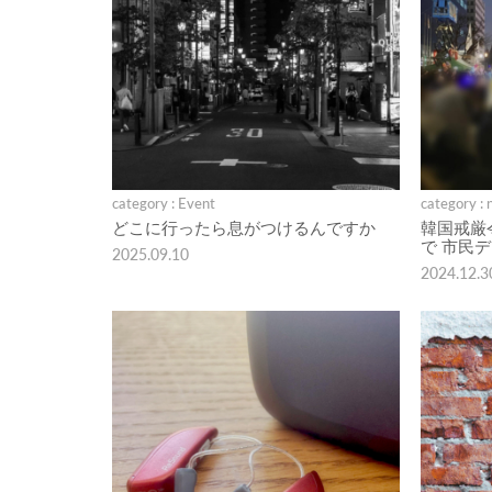
category : Event
category : 
どこに行ったら息がつけるんですか
韓国戒厳
で 市民
2025.09.10
2024.12.3