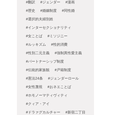
#翻訳
#ジェンダー
#漫画
#歴史
#婚姻制度
#同性婚
#選択的夫婦別姓
#インターセクショナリティ
#女ことば
#ミソジニー
#ルッキズム
#性的消費
#性別二元主義
#強制異性愛主義
#パートナーシップ制度
#伝統的家族観
#戸籍制度
#憲法24条
#ジェンダーロール
#女性蔑視
#おネエことば
#ホモノーマティヴィティ
#クィア・アイ
#ドラァグカルチャー
#新宿二丁目