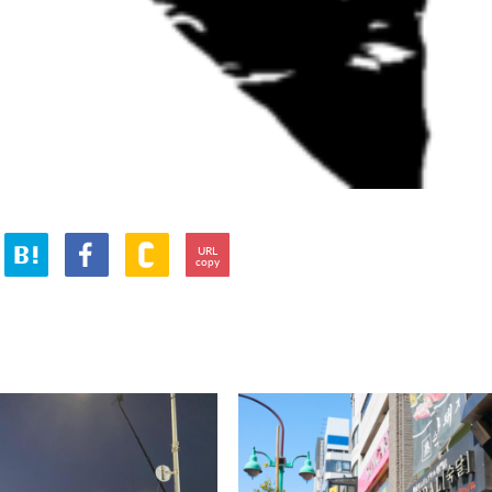
URL
copy