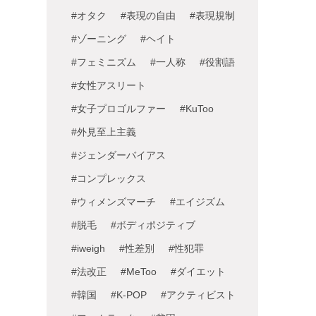
#オタク
#表現の自由
#表現規制
#ゾーニング
#ヘイト
#フェミニズム
#一人称
#役割語
#女性アスリート
#女子プロゴルファー
#KuToo
#外見至上主義
#ジェンダーバイアス
#コンプレックス
#ウィメンズマーチ
#エイジズム
#脱毛
#ボディポジティブ
#iweigh
#性差別
#性犯罪
#法改正
#MeToo
#ダイエット
#韓国
#K-POP
#アクティビスト