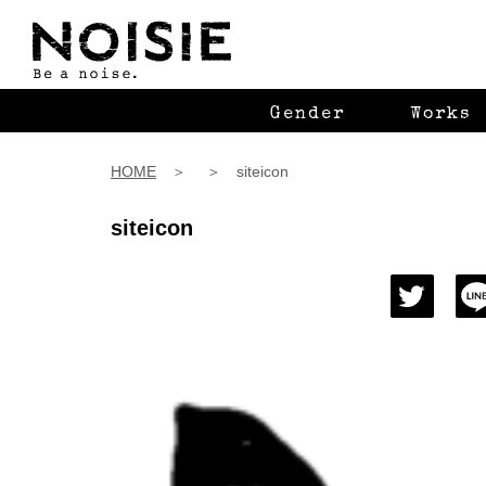
Gender
Works
HOME
＞ ＞ siteicon
siteicon