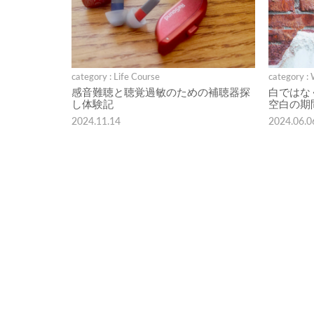
category : Life Course
category :
感音難聴と聴覚過敏のための補聴器探
白ではな
し体験記
空白の期
2024.11.14
2024.06.0