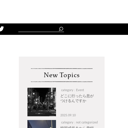
Schedule
New Topics
category : Event
どこに行ったら息が
つけるんですか
2025.09.10
category : not categorized