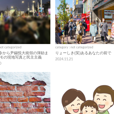
not categorized
category : not categorized
令から尹錫悦大統領の弾劾ま
りょーしき(笑)あるあなたの前で
デモの現地写真と民主主義
2024.11.21
0