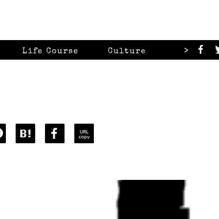
>
Life Course
Culture
Looks
URL
copy