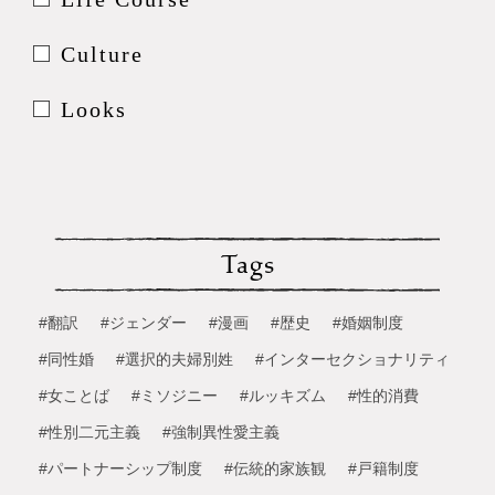
Culture
Looks
Tags
#翻訳
#ジェンダー
#漫画
#歴史
#婚姻制度
#同性婚
#選択的夫婦別姓
#インターセクショナリティ
#女ことば
#ミソジニー
#ルッキズム
#性的消費
#性別二元主義
#強制異性愛主義
#パートナーシップ制度
#伝統的家族観
#戸籍制度