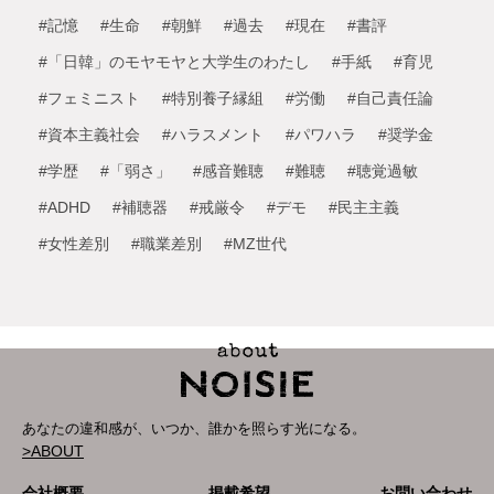
#記憶
#生命
#朝鮮
#過去
#現在
#書評
#「日韓」のモヤモヤと大学生のわたし
#手紙
#育児
#フェミニスト
#特別養子縁組
#労働
#自己責任論
#資本主義社会
#ハラスメント
#パワハラ
#奨学金
#学歴
#「弱さ」
#感音難聴
#難聴
#聴覚過敏
#ADHD
#補聴器
#戒厳令
#デモ
#民主主義
#女性差別
#職業差別
#MZ世代
あなたの違和感が、いつか、誰かを照らす光になる。
>ABOUT
会社概要
掲載希望
お問い合わせ