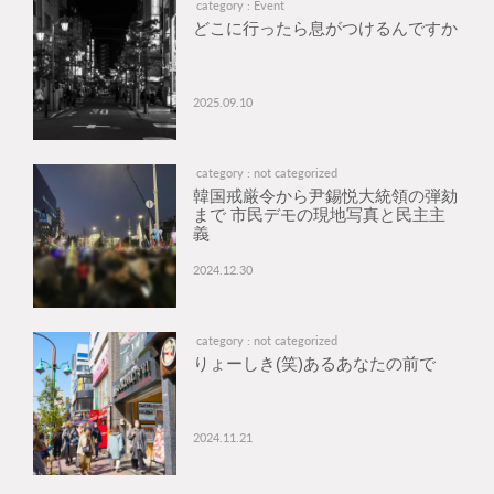
category : Event
どこに行ったら息がつけるんですか
2025.09.10
category : not categorized
韓国戒厳令から尹錫悦大統領の弾劾
まで 市民デモの現地写真と民主主
義
2024.12.30
category : not categorized
りょーしき(笑)あるあなたの前で
2024.11.21