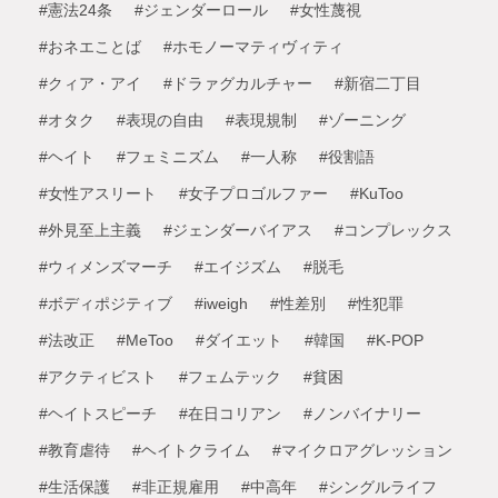
#憲法24条
#ジェンダーロール
#女性蔑視
#おネエことば
#ホモノーマティヴィティ
#クィア・アイ
#ドラァグカルチャー
#新宿二丁目
#オタク
#表現の自由
#表現規制
#ゾーニング
#ヘイト
#フェミニズム
#一人称
#役割語
#女性アスリート
#女子プロゴルファー
#KuToo
#外見至上主義
#ジェンダーバイアス
#コンプレックス
#ウィメンズマーチ
#エイジズム
#脱毛
#ボディポジティブ
#iweigh
#性差別
#性犯罪
#法改正
#MeToo
#ダイエット
#韓国
#K-POP
#アクティビスト
#フェムテック
#貧困
#ヘイトスピーチ
#在日コリアン
#ノンバイナリー
#教育虐待
#ヘイトクライム
#マイクロアグレッション
#生活保護
#非正規雇用
#中高年
#シングルライフ