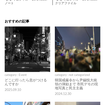
ノート
クリアファイル
おすすめの記事
category : Event
category : not categorized
どこに行ったら息がつける
韓国戒厳令から尹錫悦大統
んですか
領の弾劾まで 市民デモの現
地写真と民主主義
2025.09.10
2024.12.30