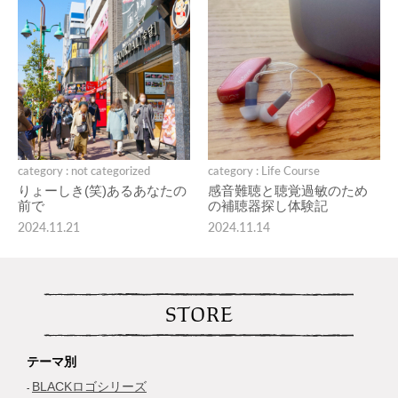
category : not categorized
category : Life Course
りょーしき(笑)あるあなたの
感音難聴と聴覚過敏のため
前で
の補聴器探し体験記
2024.11.21
2024.11.14
STORE
テーマ別
BLACKロゴシリーズ