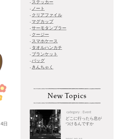
ステッカー
ノート
クリアファイル
マグカップ
サーモタンブラー
クージー
スマホケース
タオルハンカチ
ブランケット
バッグ
きんちゃく
New Topics
category : Event
どこに行ったら息が
4日
つけるんですか