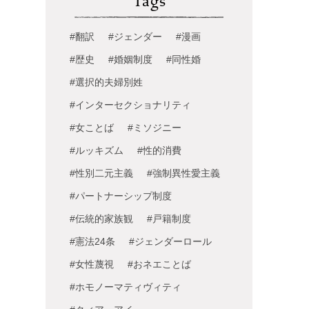
Tags
#翻訳
#ジェンダー
#漫画
#歴史
#婚姻制度
#同性婚
#選択的夫婦別姓
#インターセクショナリティ
#女ことば
#ミソジニー
#ルッキズム
#性的消費
#性別二元主義
#強制異性愛主義
#パートナーシップ制度
#伝統的家族観
#戸籍制度
#憲法24条
#ジェンダーロール
#女性蔑視
#おネエことば
#ホモノーマティヴィティ