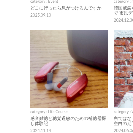
category : Event
category : 
どこに行ったら息がつけるんですか
韓国戒厳
で 市民
2025.09.10
2024.12.3
category : Life Course
category :
感音難聴と聴覚過敏のための補聴器探
白ではな
し体験記
空白の期
2024.11.14
2024.06.0