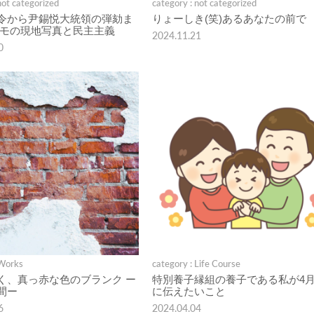
not categorized
category : not categorized
令から尹錫悦大統領の弾劾ま
りょーしき(笑)あるあなたの前で
デモの現地写真と民主主義
2024.11.21
0
 Works
category : Life Course
く、真っ赤な色のブランク ー
特別養子縁組の養子である私が4月
間ー
に伝えたいこと
6
2024.04.04