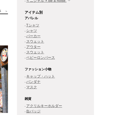
イニシャル × Be a noise.
事 ＞
アイテム別
アパレル
Tシャツ
シャツ
パーカー
スウェット
アウター
スウェット
ベビーロンパース
ファッション小物
キャップ・ハット
バンダナ
マスク
雑貨
アクリルキーホルダー
缶バッジ