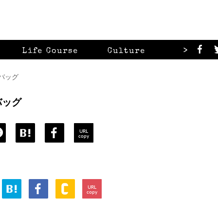
>
Life Course
Culture
Looks
コバッグ
コバッグ
URL
copy
URL
copy