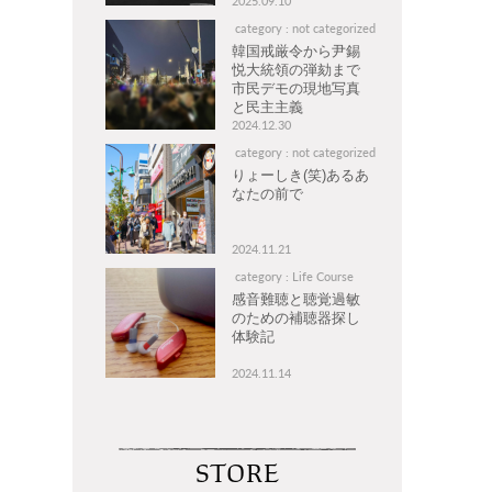
2025.09.10
category : not categorized
韓国戒厳令から尹錫
悦大統領の弾劾まで
市民デモの現地写真
と民主主義
2024.12.30
category : not categorized
りょーしき(笑)あるあ
なたの前で
2024.11.21
category : Life Course
感音難聴と聴覚過敏
のための補聴器探し
体験記
2024.11.14
STORE