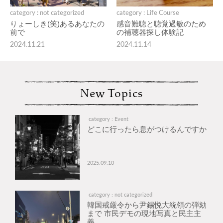
category : not categorized
category : Life Course
りょーしき(笑)あるあなたの
感音難聴と聴覚過敏のため
前で
の補聴器探し体験記
2024.11.21
2024.11.14
New Topics
category : Event
どこに行ったら息がつけるんですか
2025.09.10
category : not categorized
韓国戒厳令から尹錫悦大統領の弾劾
まで 市民デモの現地写真と民主主
義