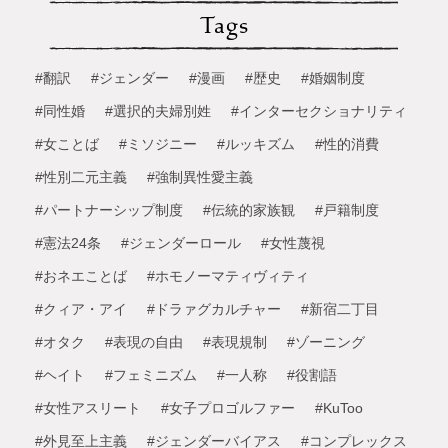
Tags
#翻訳
#ジェンダー
#漫画
#歴史
#婚姻制度
#同性婚
#選択的夫婦別姓
#インターセクショナリティ
#女ことば
#ミソジニー
#ルッキズム
#性的消費
#性別二元主義
#強制異性愛主義
#パートナーシップ制度
#伝統的家族観
#戸籍制度
#憲法24条
#ジェンダーロール
#女性蔑視
#おネエことば
#ホモノーマティヴィティ
#クィア・アイ
#ドラァグカルチャー
#新宿二丁目
#オタク
#表現の自由
#表現規制
#ゾーニング
#ヘイト
#フェミニズム
#一人称
#役割語
#女性アスリート
#女子プロゴルファー
#KuToo
#外見至上主義
#ジェンダーバイアス
#コンプレックス