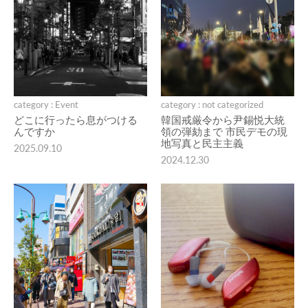
category : Event
category : not categorized
どこに行ったら息がつける
韓国戒厳令から尹錫悦大統
んですか
領の弾劾まで 市民デモの現
地写真と民主主義
2025.09.10
2024.12.30