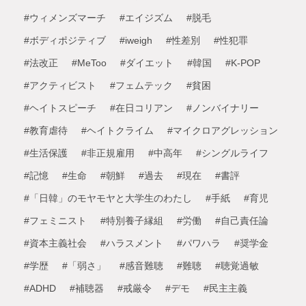
#ウィメンズマーチ
#エイジズム
#脱毛
#ボディポジティブ
#iweigh
#性差別
#性犯罪
#法改正
#MeToo
#ダイエット
#韓国
#K-POP
#アクティビスト
#フェムテック
#貧困
#ヘイトスピーチ
#在日コリアン
#ノンバイナリー
#教育虐待
#ヘイトクライム
#マイクロアグレッション
#生活保護
#非正規雇用
#中高年
#シングルライフ
#記憶
#生命
#朝鮮
#過去
#現在
#書評
#「日韓」のモヤモヤと大学生のわたし
#手紙
#育児
#フェミニスト
#特別養子縁組
#労働
#自己責任論
#資本主義社会
#ハラスメント
#パワハラ
#奨学金
#学歴
#「弱さ」
#感音難聴
#難聴
#聴覚過敏
#ADHD
#補聴器
#戒厳令
#デモ
#民主主義