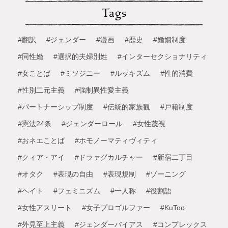
Tags
#翻訳
#ジェンダー
#漫画
#歴史
#婚姻制度
#同性婚
#選択的夫婦別姓
#インターセクショナリティ
#女ことば
#ミソジニー
#ルッキズム
#性的消費
#性別二元主義
#強制異性愛主義
#パートナーシップ制度
#伝統的家族観
#戸籍制度
#憲法24条
#ジェンダーロール
#女性蔑視
#おネエことば
#ホモノーマティヴィティ
#クィア・アイ
#ドラァグカルチャー
#新宿二丁目
#オタク
#表現の自由
#表現規制
#ゾーニング
#ヘイト
#フェミニズム
#一人称
#役割語
#女性アスリート
#女子プロゴルファー
#KuToo
#外見至上主義
#ジェンダーバイアス
#コンプレックス