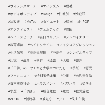
#ウィメンズマーチ
#エイジズム
#脱毛
#ボディポジティブ
#iweigh
#性差別
#性犯罪
#法改正
#MeToo
#ダイエット
#韓国
#K-POP
#アクティビスト
#フェムテック
#貧困
#ヘイトスピーチ
#在日コリアン
#ノンバイナリー
#教育虐待
#ヘイトクライム
#マイクロアグレッション
#生活保護
#非正規雇用
#中高年
#シングルライフ
#記憶
#生命
#朝鮮
#過去
#現在
#書評
#「日韓」のモヤモヤと大学生のわたし
#手紙
#育児
#フェミニスト
#特別養子縁組
#労働
#自己責任論
#資本主義社会
#ハラスメント
#パワハラ
#奨学金
#学歴
#「弱さ」
#感音難聴
#難聴
#聴覚過敏
#ADHD
#補聴器
#戒厳令
#デモ
#民主主義