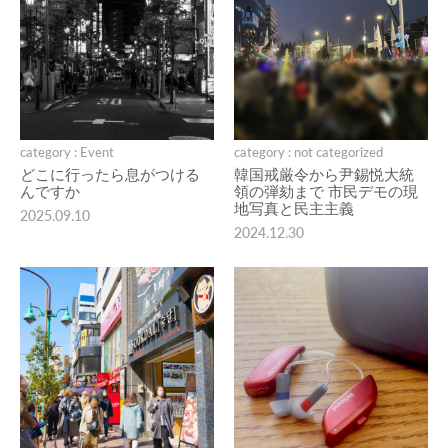
category : Event
category : not categorized
どこに行ったら息がつける
韓国戒厳令から尹錫悦大統
んですか
領の弾劾まで 市民デモの現
地写真と民主主義
2025.09.10
2024.12.30