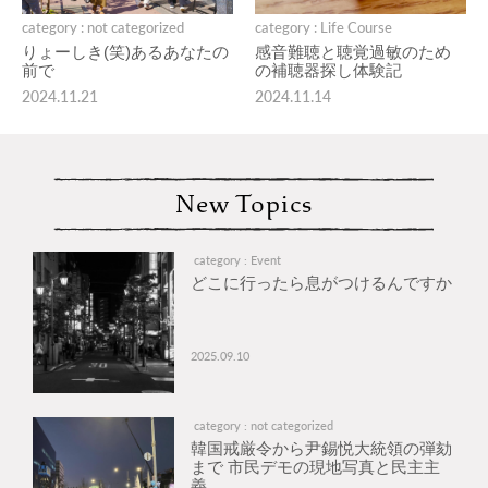
category : not categorized
category : Life Course
りょーしき(笑)あるあなたの
感音難聴と聴覚過敏のため
前で
の補聴器探し体験記
2024.11.21
2024.11.14
New Topics
category : Event
どこに行ったら息がつけるんですか
2025.09.10
category : not categorized
韓国戒厳令から尹錫悦大統領の弾劾
まで 市民デモの現地写真と民主主
義