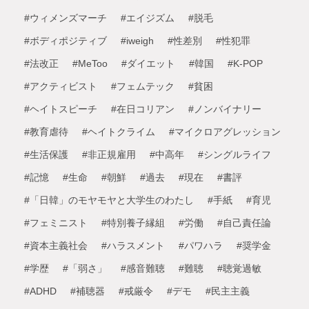
#ウィメンズマーチ
#エイジズム
#脱毛
#ボディポジティブ
#iweigh
#性差別
#性犯罪
#法改正
#MeToo
#ダイエット
#韓国
#K-POP
#アクティビスト
#フェムテック
#貧困
#ヘイトスピーチ
#在日コリアン
#ノンバイナリー
#教育虐待
#ヘイトクライム
#マイクロアグレッション
#生活保護
#非正規雇用
#中高年
#シングルライフ
#記憶
#生命
#朝鮮
#過去
#現在
#書評
#「日韓」のモヤモヤと大学生のわたし
#手紙
#育児
#フェミニスト
#特別養子縁組
#労働
#自己責任論
#資本主義社会
#ハラスメント
#パワハラ
#奨学金
#学歴
#「弱さ」
#感音難聴
#難聴
#聴覚過敏
#ADHD
#補聴器
#戒厳令
#デモ
#民主主義