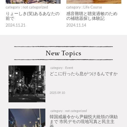
category : not categorized
category : Life Course
りょーしき(笑)あるあなたの
感音難聴と聴覚過敏のため
前で
の補聴器探し体験記
2024.11.21
2024.11.14
New Topics
category : Event
どこに行ったら息がつけるんですか
2025.09.10
category : not categorized
韓国戒厳令から尹錫悦大統領の弾劾
まで 市民デモの現地写真と民主主
義