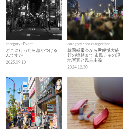
category : Event
category : not categorized
どこに行ったら息がつける
韓国戒厳令から尹錫悦大統
んですか
領の弾劾まで 市民デモの現
地写真と民主主義
2025.09.10
2024.12.30