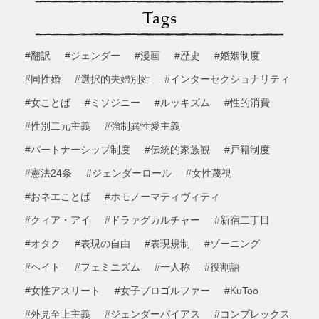
Tags
#翻訳
#ジェンダー
#漫画
#歴史
#婚姻制度
#同性婚
#選択的夫婦別姓
#インターセクショナリティ
#女ことば
#ミソジニー
#ルッキズム
#性的消費
#性別二元主義
#強制異性愛主義
#パートナーシップ制度
#伝統的家族観
#戸籍制度
#憲法24条
#ジェンダーロール
#女性蔑視
#おネエことば
#ホモノーマティヴィティ
#クィア・アイ
#ドラァグカルチャー
#新宿二丁目
#オタク
#表現の自由
#表現規制
#ゾーニング
#ヘイト
#フェミニズム
#一人称
#役割語
#女性アスリート
#女子プロゴルファー
#KuToo
#外見至上主義
#ジェンダーバイアス
#コンプレックス