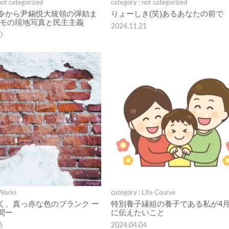
not categorized
category : not categorized
令から尹錫悦大統領の弾劾ま
りょーしき(笑)あるあなたの前で
デモの現地写真と民主主義
2024.11.21
0
 Works
category : Life Course
く、真っ赤な色のブランク ー
特別養子縁組の養子である私が4月
間ー
に伝えたいこと
6
2024.04.04