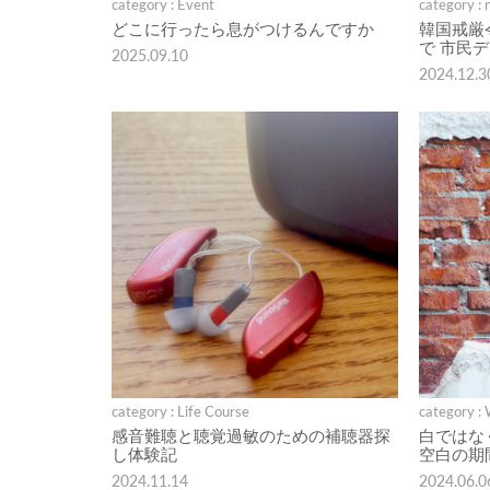
category : Event
category : 
どこに行ったら息がつけるんですか
韓国戒厳
で 市民
2025.09.10
2024.12.3
category : Life Course
category :
感音難聴と聴覚過敏のための補聴器探
白ではな
し体験記
空白の期
2024.11.14
2024.06.0