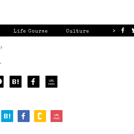
>
Life Course
Culture
Looks
ート
ト
URL
copy
URL
copy