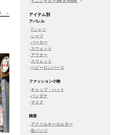
イニシャル × Be a noise.
事 ＞
アイテム別
アパレル
Tシャツ
シャツ
パーカー
スウェット
アウター
スウェット
ベビーロンパース
ファッション小物
キャップ・ハット
バンダナ
マスク
雑貨
アクリルキーホルダー
缶バッジ