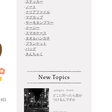
ステッカー
ノート
クリアファイル
マグカップ
サーモタンブラー
クージー
スマホケース
タオルハンカチ
ブランケット
バッグ
きんちゃく
New Topics
category : Event
どこに行ったら息が
4日
つけるんですか