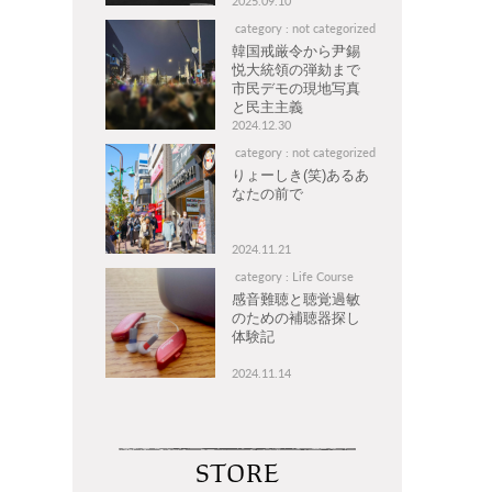
2025.09.10
category : not categorized
韓国戒厳令から尹錫
悦大統領の弾劾まで
市民デモの現地写真
と民主主義
2024.12.30
category : not categorized
りょーしき(笑)あるあ
なたの前で
2024.11.21
category : Life Course
感音難聴と聴覚過敏
のための補聴器探し
体験記
2024.11.14
STORE