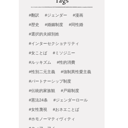
Tags
#翻訳
#ジェンダー
#漫画
#歴史
#婚姻制度
#同性婚
#選択的夫婦別姓
#インターセクショナリティ
#女ことば
#ミソジニー
#ルッキズム
#性的消費
#性別二元主義
#強制異性愛主義
#パートナーシップ制度
#伝統的家族観
#戸籍制度
#憲法24条
#ジェンダーロール
#女性蔑視
#おネエことば
#ホモノーマティヴィティ