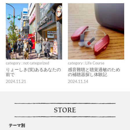
category : not categorized
category : Life Course
りょーしき(笑)あるあなたの
感音難聴と聴覚過敏のため
前で
の補聴器探し体験記
2024.11.21
2024.11.14
STORE
テーマ別