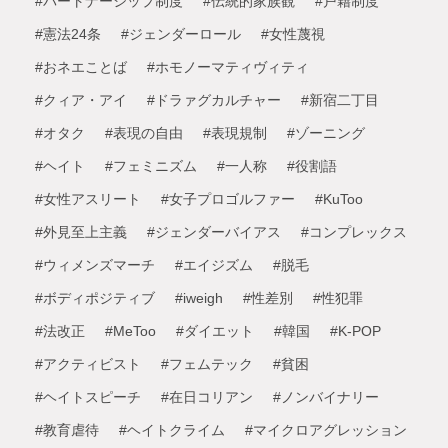
#パートナーシップ制度
#伝統的家族観
#戸籍制度
#憲法24条
#ジェンダーロール
#女性蔑視
#おネエことば
#ホモノーマティヴィティ
#クィア・アイ
#ドラァグカルチャー
#新宿二丁目
#オタク
#表現の自由
#表現規制
#ゾーニング
#ヘイト
#フェミニズム
#一人称
#役割語
#女性アスリート
#女子プロゴルファー
#KuToo
#外見至上主義
#ジェンダーバイアス
#コンプレックス
#ウィメンズマーチ
#エイジズム
#脱毛
#ボディポジティブ
#iweigh
#性差別
#性犯罪
#法改正
#MeToo
#ダイエット
#韓国
#K-POP
#アクティビスト
#フェムテック
#貧困
#ヘイトスピーチ
#在日コリアン
#ノンバイナリー
#教育虐待
#ヘイトクライム
#マイクロアグレッション