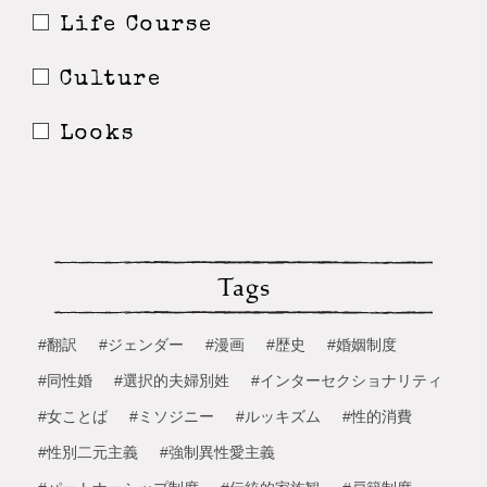
Life Course
Culture
Looks
Tags
#翻訳
#ジェンダー
#漫画
#歴史
#婚姻制度
#同性婚
#選択的夫婦別姓
#インターセクショナリティ
#女ことば
#ミソジニー
#ルッキズム
#性的消費
#性別二元主義
#強制異性愛主義