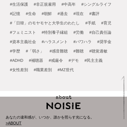
#生活保護
#非正規雇用
#中高年
#シングルライフ
#記憶
#生命
#朝鮮
#過去
#現在
#書評
#「日韓」のモヤモヤと大学生のわたし
#手紙
#育児
#フェミニスト
#特別養子縁組
#労働
#自己責任論
#資本主義社会
#ハラスメント
#パワハラ
#奨学金
#学歴
#「弱さ」
#感音難聴
#難聴
#聴覚過敏
#ADHD
#補聴器
#戒厳令
#デモ
#民主主義
#女性差別
#職業差別
#MZ世代
あなたの違和感が、いつか、誰かを照らす光になる。
>ABOUT