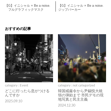
【G】イニシャル × Be a noise.
【G】イニシャル × Be a noise.
フルグラフィックマスク
ジップパーカー
おすすめの記事
category : Event
category : not categorized
どこに行ったら息がつける
韓国戒厳令から尹錫悦大統
んですか
領の弾劾まで 市民デモの現
地写真と民主主義
2025.09.10
2024.12.30