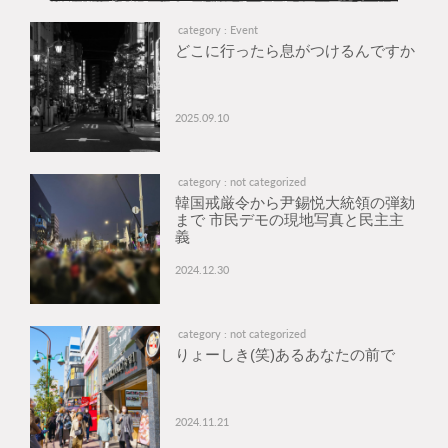
category : Event
どこに行ったら息がつけるんですか
2025.09.10
category : not categorized
韓国戒厳令から尹錫悦大統領の弾劾
まで 市民デモの現地写真と民主主
義
2024.12.30
category : not categorized
りょーしき(笑)あるあなたの前で
2024.11.21