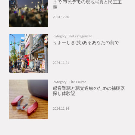
まで 市民デモの現地写真と民主主
義
2024.12.30
category : not categorized
りょーしき(笑)あるあなたの前で
2024.11.21
category : Life Course
感音難聴と聴覚過敏のための補聴器
探し体験記
2024.11.14