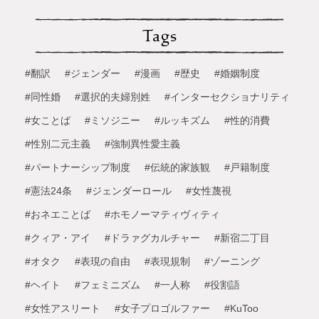
Tags
#翻訳
#ジェンダー
#漫画
#歴史
#婚姻制度
#同性婚
#選択的夫婦別姓
#インターセクショナリティ
#女ことば
#ミソジニー
#ルッキズム
#性的消費
#性別二元主義
#強制異性愛主義
#パートナーシップ制度
#伝統的家族観
#戸籍制度
#憲法24条
#ジェンダーロール
#女性蔑視
#おネエことば
#ホモノーマティヴィティ
#クィア・アイ
#ドラァグカルチャー
#新宿二丁目
#オタク
#表現の自由
#表現規制
#ゾーニング
#ヘイト
#フェミニズム
#一人称
#役割語
#女性アスリート
#女子プロゴルファー
#KuToo