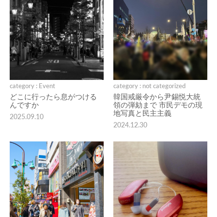
category : Event
category : not categorized
どこに行ったら息がつける
韓国戒厳令から尹錫悦大統
んですか
領の弾劾まで 市民デモの現
地写真と民主主義
2025.09.10
2024.12.30