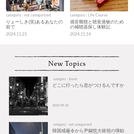
category : not categorized
category : Life Course
りょーしき(笑)あるあなたの
感音難聴と聴覚過敏のため
前で
の補聴器探し体験記
2024.11.21
2024.11.14
New Topics
category : Event
どこに行ったら息がつけるんですか
2025.09.10
category : not categorized
韓国戒厳令から尹錫悦大統領の弾劾