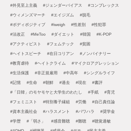
#外見至上主義
#ジェンダーバイアス
#コンプレックス
#ウィメンズマーチ
#エイジズム
#脱毛
#ボディポジティブ
#iweigh
#性差別
#性犯罪
#法改正
#MeToo
#ダイエット
#韓国
#K-POP
#アクティビスト
#フェムテック
#貧困
#ヘイトスピーチ
#在日コリアン
#ノンバイナリー
#教育虐待
#ヘイトクライム
#マイクロアグレッション
#生活保護
#非正規雇用
#中高年
#シングルライフ
#記憶
#生命
#朝鮮
#過去
#現在
#書評
#「日韓」のモヤモヤと大学生のわたし
#手紙
#育児
#フェミニスト
#特別養子縁組
#労働
#自己責任論
#資本主義社会
#ハラスメント
#パワハラ
#奨学金
#学歴
#「弱さ」
#感音難聴
#難聴
#聴覚過敏
#ADHD
#補聴器
#戒厳令
#デモ
#民主主義