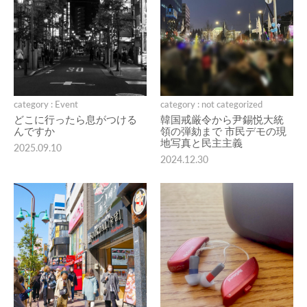
category : Event
category : not categorized
どこに行ったら息がつける
韓国戒厳令から尹錫悦大統
んですか
領の弾劾まで 市民デモの現
地写真と民主主義
2025.09.10
2024.12.30