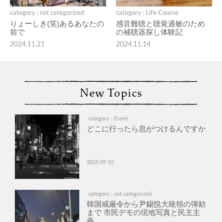
category : not categorized
category : Life Course
りょーしき(笑)あるあなたの
感音難聴と聴覚過敏のため
前で
の補聴器探し体験記
2024.11.21
2024.11.14
New Topics
category : Event
どこに行ったら息がつけるんですか
2025.09.10
category : not categorized
韓国戒厳令から尹錫悦大統領の弾劾
まで 市民デモの現地写真と民主主
義