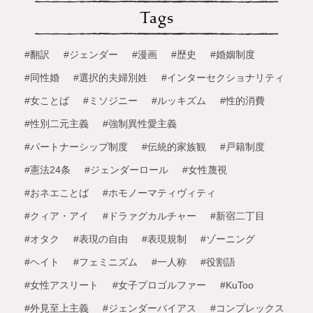
Tags
#翻訳
#ジェンダー
#漫画
#歴史
#婚姻制度
#同性婚
#選択的夫婦別姓
#インターセクショナリティ
#女ことば
#ミソジニー
#ルッキズム
#性的消費
#性別二元主義
#強制異性愛主義
#パートナーシップ制度
#伝統的家族観
#戸籍制度
#憲法24条
#ジェンダーロール
#女性蔑視
#おネエことば
#ホモノーマティヴィティ
#クィア・アイ
#ドラァグカルチャー
#新宿二丁目
#オタク
#表現の自由
#表現規制
#ゾーニング
#ヘイト
#フェミニズム
#一人称
#役割語
#女性アスリート
#女子プロゴルファー
#KuToo
#外見至上主義
#ジェンダーバイアス
#コンプレックス