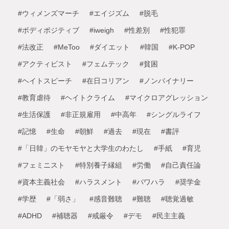
#ウィメンズマーチ
#エイジズム
#脱毛
#ボディポジティブ
#iweigh
#性差別
#性犯罪
#法改正
#MeToo
#ダイエット
#韓国
#K-POP
#アクティビスト
#フェムテック
#貧困
#ヘイトスピーチ
#在日コリアン
#ノンバイナリー
#教育虐待
#ヘイトクライム
#マイクロアグレッション
#生活保護
#非正規雇用
#中高年
#シングルライフ
#記憶
#生命
#朝鮮
#過去
#現在
#書評
#「日韓」のモヤモヤと大学生のわたし
#手紙
#育児
#フェミニスト
#特別養子縁組
#労働
#自己責任論
#資本主義社会
#ハラスメント
#パワハラ
#奨学金
#学歴
#「弱さ」
#感音難聴
#難聴
#聴覚過敏
#ADHD
#補聴器
#戒厳令
#デモ
#民主主義