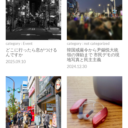
category : Event
category : not categorized
どこに行ったら息がつける
韓国戒厳令から尹錫悦大統
んですか
領の弾劾まで 市民デモの現
地写真と民主主義
2025.09.10
2024.12.30