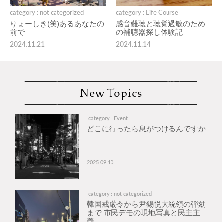
category : not categorized
category : Life Course
りょーしき(笑)あるあなたの
感音難聴と聴覚過敏のため
前で
の補聴器探し体験記
2024.11.21
2024.11.14
New Topics
category : Event
どこに行ったら息がつけるんですか
2025.09.10
category : not categorized
韓国戒厳令から尹錫悦大統領の弾劾
まで 市民デモの現地写真と民主主
義