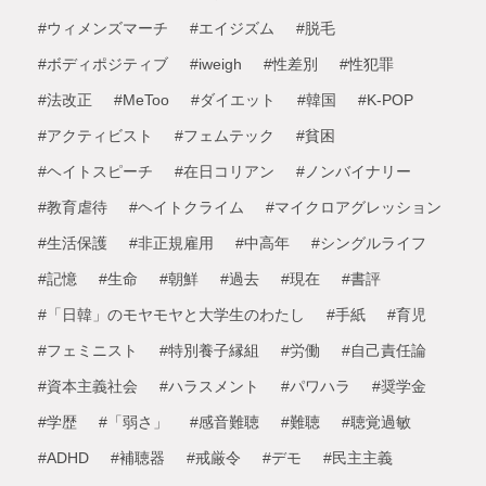
#ウィメンズマーチ
#エイジズム
#脱毛
#ボディポジティブ
#iweigh
#性差別
#性犯罪
#法改正
#MeToo
#ダイエット
#韓国
#K-POP
#アクティビスト
#フェムテック
#貧困
#ヘイトスピーチ
#在日コリアン
#ノンバイナリー
#教育虐待
#ヘイトクライム
#マイクロアグレッション
#生活保護
#非正規雇用
#中高年
#シングルライフ
#記憶
#生命
#朝鮮
#過去
#現在
#書評
#「日韓」のモヤモヤと大学生のわたし
#手紙
#育児
#フェミニスト
#特別養子縁組
#労働
#自己責任論
#資本主義社会
#ハラスメント
#パワハラ
#奨学金
#学歴
#「弱さ」
#感音難聴
#難聴
#聴覚過敏
#ADHD
#補聴器
#戒厳令
#デモ
#民主主義