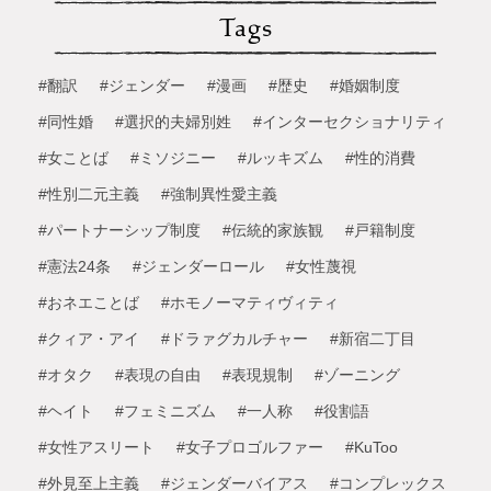
Tags
#翻訳
#ジェンダー
#漫画
#歴史
#婚姻制度
#同性婚
#選択的夫婦別姓
#インターセクショナリティ
#女ことば
#ミソジニー
#ルッキズム
#性的消費
#性別二元主義
#強制異性愛主義
#パートナーシップ制度
#伝統的家族観
#戸籍制度
#憲法24条
#ジェンダーロール
#女性蔑視
#おネエことば
#ホモノーマティヴィティ
#クィア・アイ
#ドラァグカルチャー
#新宿二丁目
#オタク
#表現の自由
#表現規制
#ゾーニング
#ヘイト
#フェミニズム
#一人称
#役割語
#女性アスリート
#女子プロゴルファー
#KuToo
#外見至上主義
#ジェンダーバイアス
#コンプレックス