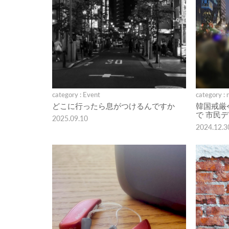
category : Event
category : 
どこに行ったら息がつけるんですか
韓国戒厳
で 市民
2025.09.10
2024.12.3