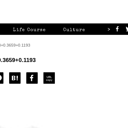
>
Life Course
Culture
Looks
0.3659+0.1193
.3659+0.1193
URL
copy