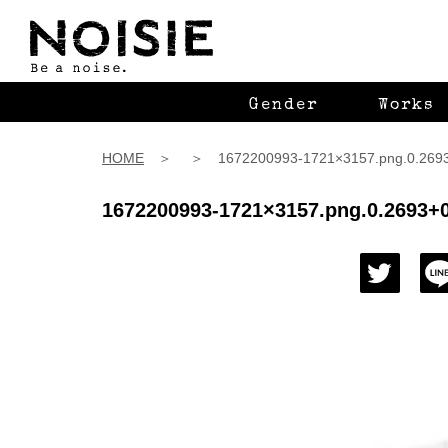
Gender
Works
HOME
＞ ＞ 1672200993-1721×3157.png.0.2693+
1672200993-1721×3157.png.0.2693+0