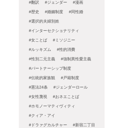
#翻訳
#ジェンダー
#漫画
#歴史
#婚姻制度
#同性婚
#選択的夫婦別姓
#インターセクショナリティ
#女ことば
#ミソジニー
#ルッキズム
#性的消費
#性別二元主義
#強制異性愛主義
#パートナーシップ制度
#伝統的家族観
#戸籍制度
#憲法24条
#ジェンダーロール
#女性蔑視
#おネエことば
#ホモノーマティヴィティ
#クィア・アイ
#ドラァグカルチャー
#新宿二丁目