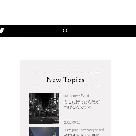
Schedule
New Topics
category : Event
どこに行ったら息が
つけるんですか
2025.09.10
category : not categorized