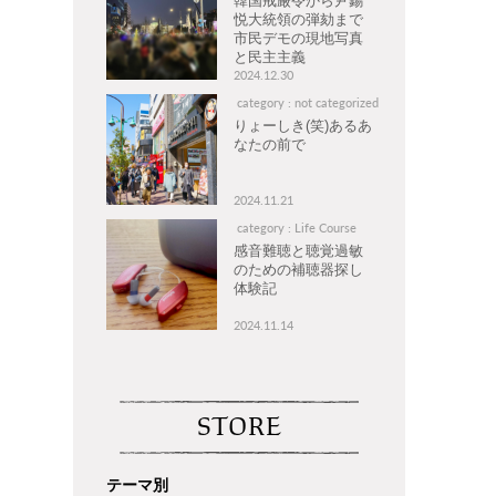
韓国戒厳令から尹錫
悦大統領の弾劾まで
市民デモの現地写真
と民主主義
2024.12.30
category : not categorized
りょーしき(笑)あるあ
なたの前で
2024.11.21
category : Life Course
感音難聴と聴覚過敏
のための補聴器探し
体験記
2024.11.14
STORE
テーマ別