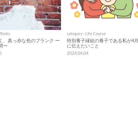
 Works
category : Life Course
く、真っ赤な色のブランク ー
特別養子縁組の養子である私が4月
間ー
に伝えたいこと
6
2024.04.04