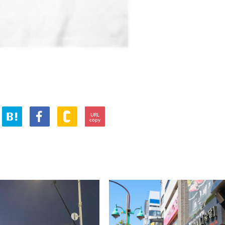
URL
copy