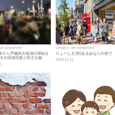
not categorized
category : not categorized
令から尹錫悦大統領の弾劾ま
りょーしき(笑)あるあなたの前で
デモの現地写真と民主主義
2024.11.21
0