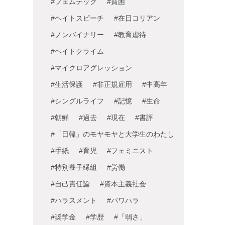
#フェムテック
#貧困
#ヘイトスピーチ
#在日コリアン
#ノンバイナリー
#教育虐待
#ヘイトクライム
#マイクロアグレッション
#生活保護
#非正規雇用
#中高年
#シングルライフ
#記憶
#生命
#朝鮮
#過去
#現在
#書評
#「日韓」のモヤモヤと大学生のわたし
#手紙
#育児
#フェミニスト
#特別養子縁組
#労働
#自己責任論
#資本主義社会
#ハラスメント
#パワハラ
#奨学金
#学歴
#「弱さ」