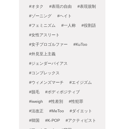
#オタク
#表現の自由
#表現規制
#ゾーニング
#ヘイト
#フェミニズム
#一人称
#役割語
#女性アスリート
#女子プロゴルファー
#KuToo
#外見至上主義
#ジェンダーバイアス
#コンプレックス
#ウィメンズマーチ
#エイジズム
#脱毛
#ボディポジティブ
#iweigh
#性差別
#性犯罪
#法改正
#MeToo
#ダイエット
#韓国
#K-POP
#アクティビスト