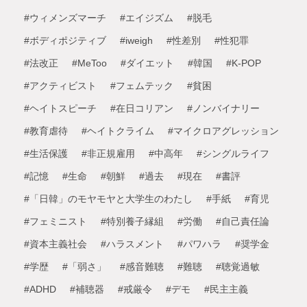
#ウィメンズマーチ
#エイジズム
#脱毛
#ボディポジティブ
#iweigh
#性差別
#性犯罪
#法改正
#MeToo
#ダイエット
#韓国
#K-POP
#アクティビスト
#フェムテック
#貧困
#ヘイトスピーチ
#在日コリアン
#ノンバイナリー
#教育虐待
#ヘイトクライム
#マイクロアグレッション
#生活保護
#非正規雇用
#中高年
#シングルライフ
#記憶
#生命
#朝鮮
#過去
#現在
#書評
#「日韓」のモヤモヤと大学生のわたし
#手紙
#育児
#フェミニスト
#特別養子縁組
#労働
#自己責任論
#資本主義社会
#ハラスメント
#パワハラ
#奨学金
#学歴
#「弱さ」
#感音難聴
#難聴
#聴覚過敏
#ADHD
#補聴器
#戒厳令
#デモ
#民主主義