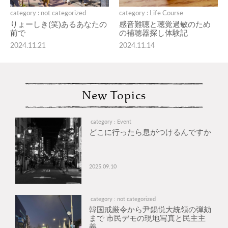
category : not categorized
category : Life Course
りょーしき(笑)あるあなたの
感音難聴と聴覚過敏のため
前で
の補聴器探し体験記
2024.11.21
2024.11.14
New Topics
category : Event
どこに行ったら息がつけるんですか
2025.09.10
category : not categorized
韓国戒厳令から尹錫悦大統領の弾劾
まで 市民デモの現地写真と民主主
義