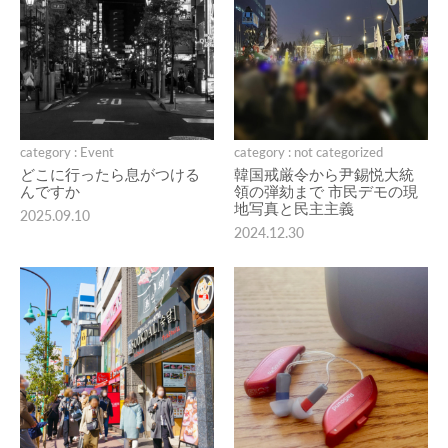
category : Event
category : not categorized
どこに行ったら息がつける
韓国戒厳令から尹錫悦大統
んですか
領の弾劾まで 市民デモの現
地写真と民主主義
2025.09.10
2024.12.30