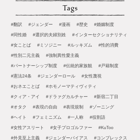
Tags
#翻訳
#ジェンダー
#漫画
#歴史
#婚姻制度
#同性婚
#選択的夫婦別姓
#インターセクショナリティ
#女ことば
#ミソジニー
#ルッキズム
#性的消費
#性別二元主義
#強制異性愛主義
#パートナーシップ制度
#伝統的家族観
#戸籍制度
#憲法24条
#ジェンダーロール
#女性蔑視
#おネエことば
#ホモノーマティヴィティ
#クィア・アイ
#ドラァグカルチャー
#新宿二丁目
#オタク
#表現の自由
#表現規制
#ゾーニング
#ヘイト
#フェミニズム
#一人称
#役割語
#女性アスリート
#女子プロゴルファー
#KuToo
#外見至上主義
#ジェンダーバイアス
#コンプレックス