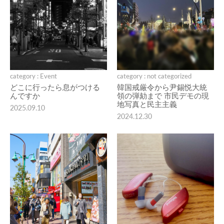
category : Event
category : not categorized
どこに行ったら息がつける
韓国戒厳令から尹錫悦大統
んですか
領の弾劾まで 市民デモの現
地写真と民主主義
2025.09.10
2024.12.30