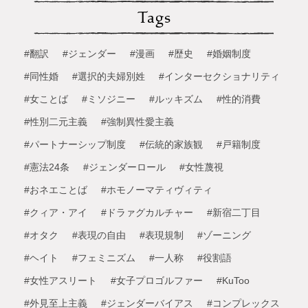
Tags
#翻訳
#ジェンダー
#漫画
#歴史
#婚姻制度
#同性婚
#選択的夫婦別姓
#インターセクショナリティ
#女ことば
#ミソジニー
#ルッキズム
#性的消費
#性別二元主義
#強制異性愛主義
#パートナーシップ制度
#伝統的家族観
#戸籍制度
#憲法24条
#ジェンダーロール
#女性蔑視
#おネエことば
#ホモノーマティヴィティ
#クィア・アイ
#ドラァグカルチャー
#新宿二丁目
#オタク
#表現の自由
#表現規制
#ゾーニング
#ヘイト
#フェミニズム
#一人称
#役割語
#女性アスリート
#女子プロゴルファー
#KuToo
#外見至上主義
#ジェンダーバイアス
#コンプレックス