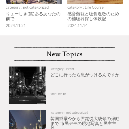
category : not categorized
category : Life Course
りょーしき(笑)あるあなたの
感音難聴と聴覚過敏のため
前で
の補聴器探し体験記
2024.11.21
2024.11.14
New Topics
category : Event
どこに行ったら息がつけるんですか
2025.09.10
category : not categorized
韓国戒厳令から尹錫悦大統領の弾劾
まで 市民デモの現地写真と民主主
義