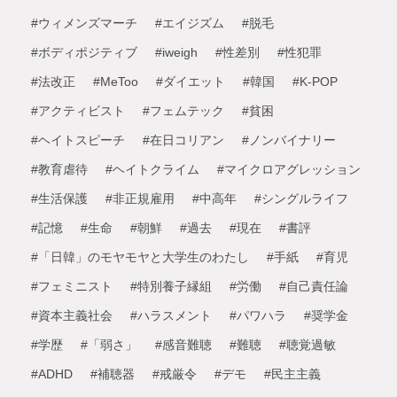
#ウィメンズマーチ
#エイジズム
#脱毛
#ボディポジティブ
#iweigh
#性差別
#性犯罪
#法改正
#MeToo
#ダイエット
#韓国
#K-POP
#アクティビスト
#フェムテック
#貧困
#ヘイトスピーチ
#在日コリアン
#ノンバイナリー
#教育虐待
#ヘイトクライム
#マイクロアグレッション
#生活保護
#非正規雇用
#中高年
#シングルライフ
#記憶
#生命
#朝鮮
#過去
#現在
#書評
#「日韓」のモヤモヤと大学生のわたし
#手紙
#育児
#フェミニスト
#特別養子縁組
#労働
#自己責任論
#資本主義社会
#ハラスメント
#パワハラ
#奨学金
#学歴
#「弱さ」
#感音難聴
#難聴
#聴覚過敏
#ADHD
#補聴器
#戒厳令
#デモ
#民主主義