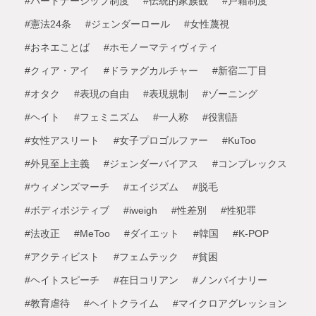
#パートナーシップ制度
#伝統的家族観
#戸籍制度
#憲法24条
#ジェンダーロール
#女性蔑視
#おネエことば
#ホモノーマティヴィティ
#クィア・アイ
#ドラァグカルチャー
#新宿二丁目
#オタク
#表現の自由
#表現規制
#ゾーニング
#ヘイト
#フェミニズム
#一人称
#役割語
#女性アスリート
#女子プロゴルファー
#KuToo
#外見至上主義
#ジェンダーバイアス
#コンプレックス
#ウィメンズマーチ
#エイジズム
#脱毛
#ボディポジティブ
#iweigh
#性差別
#性犯罪
#法改正
#MeToo
#ダイエット
#韓国
#K-POP
#アクティビスト
#フェムテック
#貧困
#ヘイトスピーチ
#在日コリアン
#ノンバイナリー
#教育虐待
#ヘイトクライム
#マイクロアグレッション