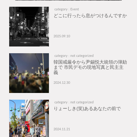
category : Event
どこに行ったら息がつけるんですか
2025.09.10
category : not categorized
韓国戒厳令から尹錫悦大統領の弾劾
まで 市民デモの現地写真と民主主
義
2024.12.30
category : not categorized
りょーしき(笑)あるあなたの前で
2024.11.21