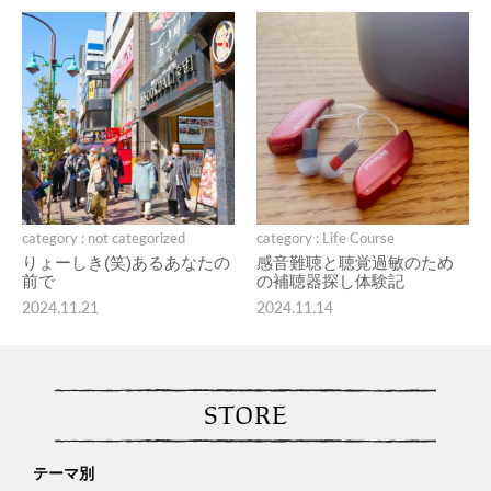
category : not categorized
category : Life Course
りょーしき(笑)あるあなたの
感音難聴と聴覚過敏のため
前で
の補聴器探し体験記
2024.11.21
2024.11.14
STORE
テーマ別