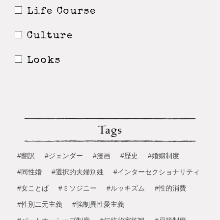
Life Course
Culture
Looks
Tags
#翻訳
#ジェンダー
#漫画
#歴史
#婚姻制度
#同性婚
#選択的夫婦別姓
#インターセクショナリティ
#女ことば
#ミソジニー
#ルッキズム
#性的消費
#性別二元主義
#強制異性愛主義