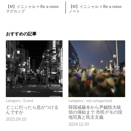
【M】イニシャル × Be a noise.
【M】イニシャル × Be a noise.
マグカップ
ノート
おすすめの記事
category : Event
category : not categorized
どこに行ったら息がつける
韓国戒厳令から尹錫悦大統
んですか
領の弾劾まで 市民デモの現
地写真と民主主義
2025.09.10
2024.12.30