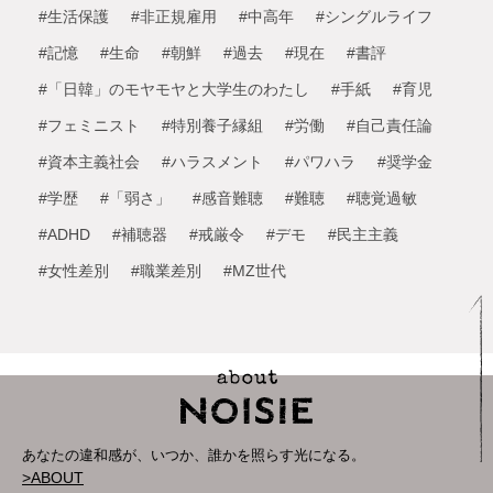
#生活保護
#非正規雇用
#中高年
#シングルライフ
#記憶
#生命
#朝鮮
#過去
#現在
#書評
#「日韓」のモヤモヤと大学生のわたし
#手紙
#育児
#フェミニスト
#特別養子縁組
#労働
#自己責任論
#資本主義社会
#ハラスメント
#パワハラ
#奨学金
#学歴
#「弱さ」
#感音難聴
#難聴
#聴覚過敏
#ADHD
#補聴器
#戒厳令
#デモ
#民主主義
#女性差別
#職業差別
#MZ世代
あなたの違和感が、いつか、誰かを照らす光になる。
>ABOUT