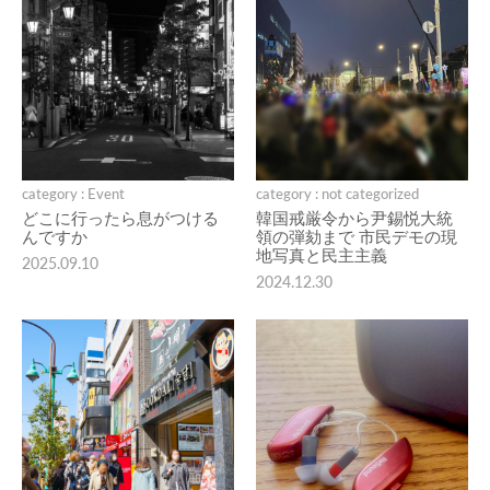
category : Event
category : not categorized
どこに行ったら息がつける
韓国戒厳令から尹錫悦大統
んですか
領の弾劾まで 市民デモの現
地写真と民主主義
2025.09.10
2024.12.30