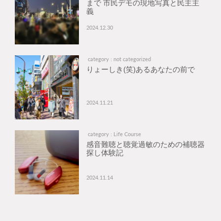
まで 市民デモの現地写真と民主主
義
2024.12.30
category : not categorized
りょーしき(笑)あるあなたの前で
2024.11.21
category : Life Course
感音難聴と聴覚過敏のための補聴器
探し体験記
2024.11.14