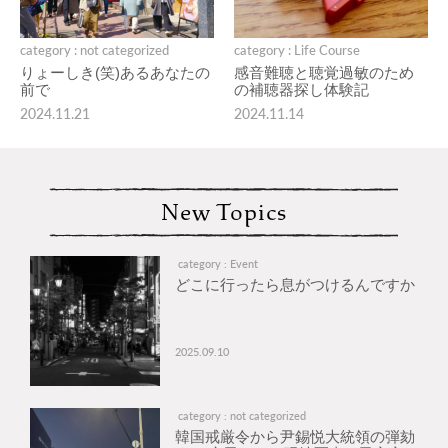
category : not categorized
category : Life Course
りょーしき(笑)あるあなたの
感音難聴と聴覚過敏のため
前で
の補聴器探し体験記
2024.11.21
2024.11.14
New Topics
category : Event
どこに行ったら息がつけるんですか
2025.09.10
category : not categorized
韓国戒厳令から尹錫悦大統領の弾劾