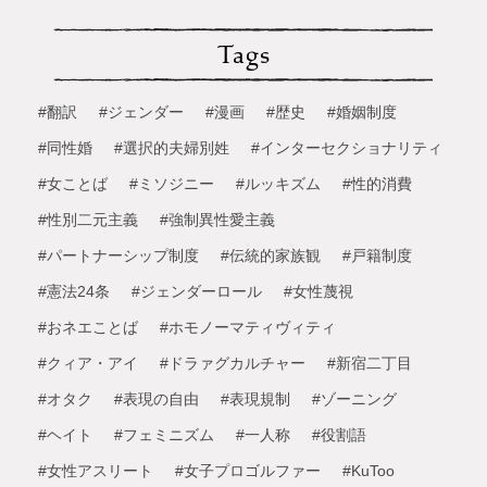
Tags
#翻訳
#ジェンダー
#漫画
#歴史
#婚姻制度
#同性婚
#選択的夫婦別姓
#インターセクショナリティ
#女ことば
#ミソジニー
#ルッキズム
#性的消費
#性別二元主義
#強制異性愛主義
#パートナーシップ制度
#伝統的家族観
#戸籍制度
#憲法24条
#ジェンダーロール
#女性蔑視
#おネエことば
#ホモノーマティヴィティ
#クィア・アイ
#ドラァグカルチャー
#新宿二丁目
#オタク
#表現の自由
#表現規制
#ゾーニング
#ヘイト
#フェミニズム
#一人称
#役割語
#女性アスリート
#女子プロゴルファー
#KuToo