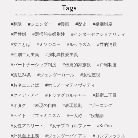
Tags
#翻訳
#ジェンダー
#漫画
#歴史
#婚姻制度
#同性婚
#選択的夫婦別姓
#インターセクショナリティ
#女ことば
#ミソジニー
#ルッキズム
#性的消費
#性別二元主義
#強制異性愛主義
#パートナーシップ制度
#伝統的家族観
#戸籍制度
#憲法24条
#ジェンダーロール
#女性蔑視
#おネエことば
#ホモノーマティヴィティ
#クィア・アイ
#ドラァグカルチャー
#新宿二丁目
#オタク
#表現の自由
#表現規制
#ゾーニング
#ヘイト
#フェミニズム
#一人称
#役割語
#女性アスリート
#女子プロゴルファー
#KuToo
#外見至上主義
#ジェンダーバイアス
#コンプレックス