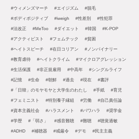
#ウィメンズマーチ
#エイジズム
#脱毛
#ボディポジティブ
#iweigh
#性差別
#性犯罪
#法改正
#MeToo
#ダイエット
#韓国
#K-POP
#アクティビスト
#フェムテック
#貧困
#ヘイトスピーチ
#在日コリアン
#ノンバイナリー
#教育虐待
#ヘイトクライム
#マイクロアグレッション
#生活保護
#非正規雇用
#中高年
#シングルライフ
#記憶
#生命
#朝鮮
#過去
#現在
#書評
#「日韓」のモヤモヤと大学生のわたし
#手紙
#育児
#フェミニスト
#特別養子縁組
#労働
#自己責任論
#資本主義社会
#ハラスメント
#パワハラ
#奨学金
#学歴
#「弱さ」
#感音難聴
#難聴
#聴覚過敏
#ADHD
#補聴器
#戒厳令
#デモ
#民主主義