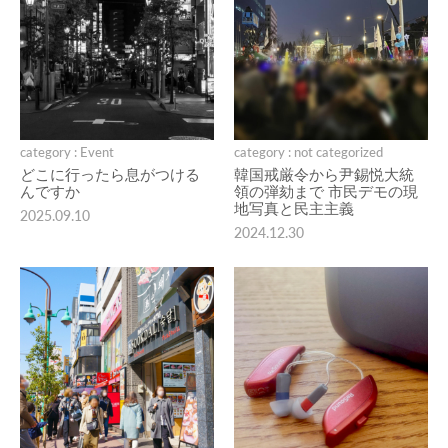
category : Event
category : not categorized
どこに行ったら息がつける
韓国戒厳令から尹錫悦大統
んですか
領の弾劾まで 市民デモの現
地写真と民主主義
2025.09.10
2024.12.30