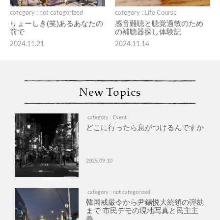
category : not categorized
category : Life Course
りょーしき(笑)あるあなたの
感音難聴と聴覚過敏のため
前で
の補聴器探し体験記
2024.11.21
2024.11.14
New Topics
category : Event
どこに行ったら息がつけるんですか
2025.09.10
category : not categorized
韓国戒厳令から尹錫悦大統領の弾劾
まで 市民デモの現地写真と民主主
義