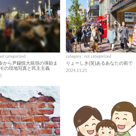
not categorized
category : not categorized
令から尹錫悦大統領の弾劾ま
りょーしき(笑)あるあなたの前で
デモの現地写真と民主主義
2024.11.21
0