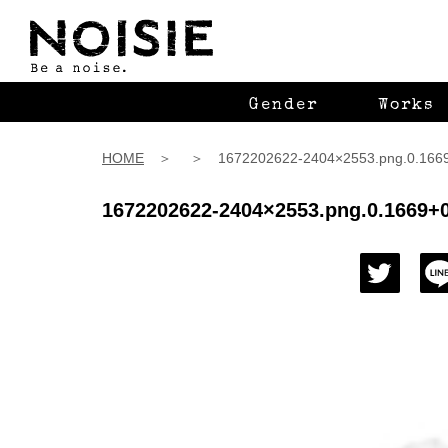
Gender
Works
HOME
＞ ＞ 1672202622-2404×2553.png.0.1669+
1672202622-2404×2553.png.0.1669+