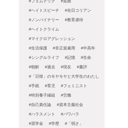
#フェムテック
#貧困
#ヘイトスピーチ
#在日コリアン
#ノンバイナリー
#教育虐待
#ヘイトクライム
#マイクロアグレッション
#生活保護
#非正規雇用
#中高年
#シングルライフ
#記憶
#生命
#朝鮮
#過去
#現在
#書評
#「日韓」のモヤモヤと大学生のわたし
#手紙
#育児
#フェミニスト
#特別養子縁組
#労働
#自己責任論
#資本主義社会
#ハラスメント
#パワハラ
#奨学金
#学歴
#「弱さ」