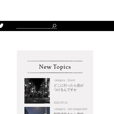
Schedule
New Topics
category : Event
どこに行ったら息が
つけるんですか
2025.09.10
category : not categorized