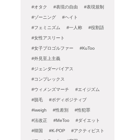
#オタク
#表現の自由
#表現規制
#ゾーニング
#ヘイト
#フェミニズム
#一人称
#役割語
#女性アスリート
#女子プロゴルファー
#KuToo
#外見至上主義
#ジェンダーバイアス
#コンプレックス
#ウィメンズマーチ
#エイジズム
#脱毛
#ボディポジティブ
#iweigh
#性差別
#性犯罪
#法改正
#MeToo
#ダイエット
#韓国
#K-POP
#アクティビスト