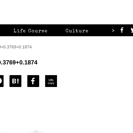
>
Life Course
Culture
Looks
0.3769+0.1874
0.3769+0.1874
URL
copy