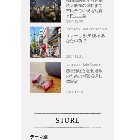
韓国戒厳令から尹錫
悦大統領の弾劾まで
市民デモの現地写真
と民主主義
2024.12.30
category : not categorized
りょーしき(笑)あるあ
なたの前で
2024.11.21
category : Life Course
感音難聴と聴覚過敏
のための補聴器探し
体験記
2024.11.14
STORE
テーマ別