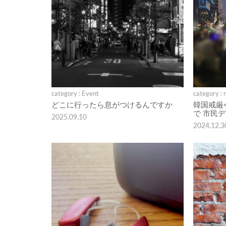
category : Event
category : 
どこに行ったら息がつけるんですか
韓国戒厳
で 市民
2025.09.10
2024.12.3