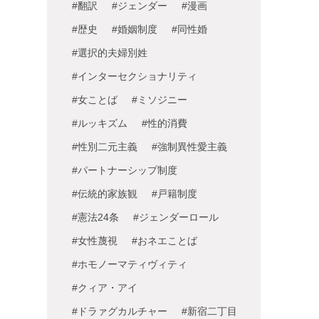
#翻訳
#ジェンダー
#漫画
#歴史
#婚姻制度
#同性婚
#選択的夫婦別姓
#インターセクショナリティ
#女ことば
#ミソジニー
#ルッキズム
#性的消費
#性別二元主義
#強制異性愛主義
#パートナーシップ制度
#伝統的家族観
#戸籍制度
#憲法24条
#ジェンダーロール
#女性蔑視
#おネエことば
#ホモノーマティヴィティ
#クィア・アイ
#ドラァグカルチャー
#新宿二丁目