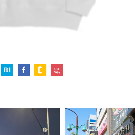
URL
copy