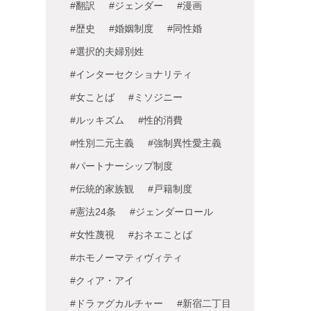
#翻訳
#ジェンダー
#漫画
#歴史
#婚姻制度
#同性婚
#選択的夫婦別姓
#インターセクショナリティ
#女ことば
#ミソジニー
#ルッキズム
#性的消費
#性別二元主義
#強制異性愛主義
#パートナーシップ制度
#伝統的家族観
#戸籍制度
#憲法24条
#ジェンダーロール
#女性蔑視
#おネエことば
#ホモノーマティヴィティ
#クィア・アイ
#ドラァグカルチャー
#新宿二丁目