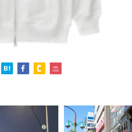
URL
copy