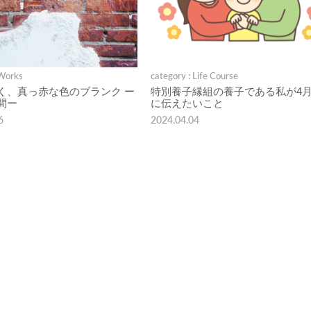
 Works
category : Life Course
く、真っ赤な色のブランク ー
特別養子縁組の養子である私が4月
間ー
に伝えたいこと
6
2024.04.04