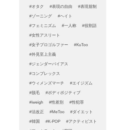
#オタク
#表現の自由
#表現規制
#ゾーニング
#ヘイト
#フェミニズム
#一人称
#役割語
#女性アスリート
#女子プロゴルファー
#KuToo
#外見至上主義
#ジェンダーバイアス
#コンプレックス
#ウィメンズマーチ
#エイジズム
#脱毛
#ボディポジティブ
#iweigh
#性差別
#性犯罪
#法改正
#MeToo
#ダイエット
#韓国
#K-POP
#アクティビスト