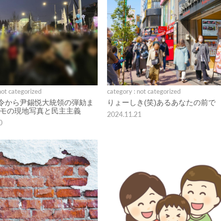
not categorized
category : not categorized
令から尹錫悦大統領の弾劾ま
りょーしき(笑)あるあなたの前で
デモの現地写真と民主主義
2024.11.21
0