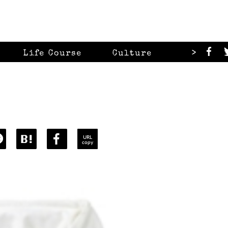
>
Life Course
Culture
Looks
URL
copy