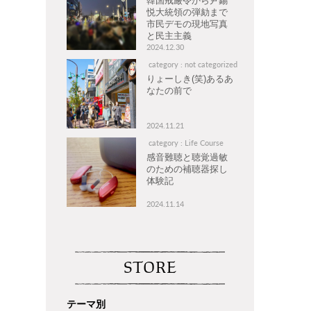
韓国戒厳令から尹錫
悦大統領の弾劾まで
市民デモの現地写真
と民主主義
2024.12.30
category : not categorized
りょーしき(笑)あるあ
なたの前で
2024.11.21
category : Life Course
感音難聴と聴覚過敏
のための補聴器探し
体験記
2024.11.14
STORE
テーマ別