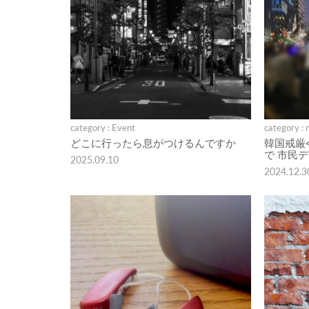
category : Event
category : 
どこに行ったら息がつけるんですか
韓国戒厳
で 市民
2025.09.10
2024.12.3