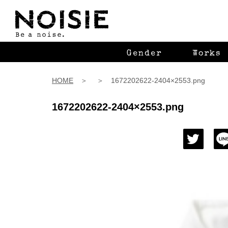
Gender
Works
HOME
＞ ＞ 1672202622-2404×2553.png
1672202622-2404×2553.png