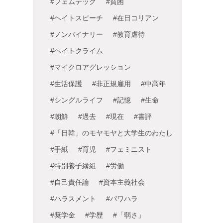
#フェムテック
#貧困
#ヘイトスピーチ
#在日コリアン
#ノンバイナリー
#教育虐待
#ヘイトクライム
#マイクロアグレッション
#生活保護
#非正規雇用
#中高年
#シングルライフ
#記憶
#生命
#朝鮮
#過去
#現在
#書評
#「日韓」のモヤモヤと大学生のわたし
#手紙
#育児
#フェミニスト
#特別養子縁組
#労働
#自己責任論
#資本主義社会
#ハラスメント
#パワハラ
#奨学金
#学歴
#「弱さ」