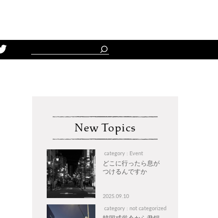
Schedule
New Topics
category : Event
どこに行ったら息が
つけるんですか
2025.09.10
category : not categorized