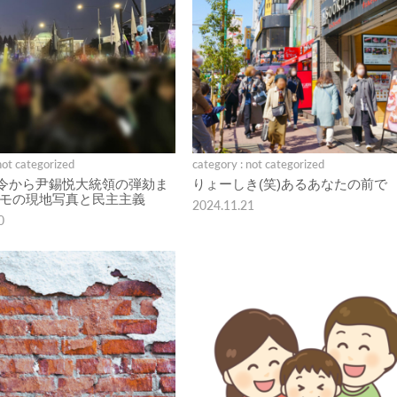
not categorized
category : not categorized
令から尹錫悦大統領の弾劾ま
りょーしき(笑)あるあなたの前で
デモの現地写真と民主主義
2024.11.21
0