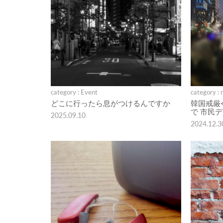
category : Event
category : 
どこに行ったら息がつけるんですか
韓国戒厳
で 市民
2025.09.10
2024.12.3