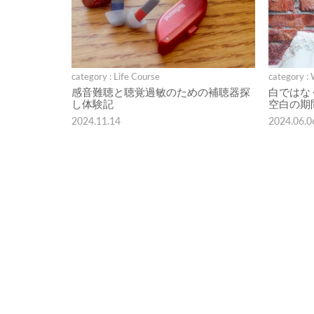
category : Life Course
category :
感音難聴と聴覚過敏のための補聴器探
白ではな
し体験記
空白の期
2024.11.14
2024.06.0