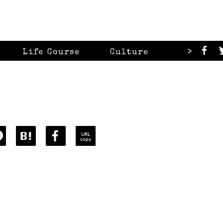
>
Life Course
Culture
Looks
URL
copy