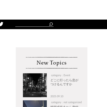
Schedule
New Topics
category : Event
どこに行ったら息が
つけるんですか
2025.09.10
category : not categorized