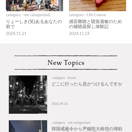
category : not categorized
category : Life Course
りょーしき(笑)あるあなたの
感音難聴と聴覚過敏のため
前で
の補聴器探し体験記
2024.11.21
2024.11.14
New Topics
category : Event
どこに行ったら息がつけるんですか
2025.09.10
category : not categorized
韓国戒厳令から尹錫悦大統領の弾劾