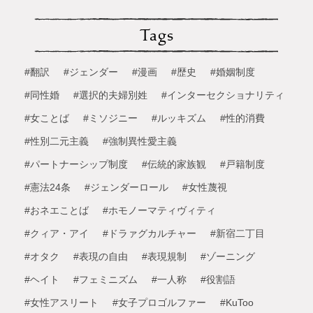
Tags
#翻訳
#ジェンダー
#漫画
#歴史
#婚姻制度
#同性婚
#選択的夫婦別姓
#インターセクショナリティ
#女ことば
#ミソジニー
#ルッキズム
#性的消費
#性別二元主義
#強制異性愛主義
#パートナーシップ制度
#伝統的家族観
#戸籍制度
#憲法24条
#ジェンダーロール
#女性蔑視
#おネエことば
#ホモノーマティヴィティ
#クィア・アイ
#ドラァグカルチャー
#新宿二丁目
#オタク
#表現の自由
#表現規制
#ゾーニング
#ヘイト
#フェミニズム
#一人称
#役割語
#女性アスリート
#女子プロゴルファー
#KuToo