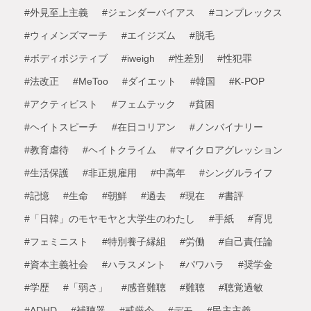
#外見至上主義
#ジェンダーバイアス
#コンプレックス
#ウィメンズマーチ
#エイジズム
#脱毛
#ボディポジティブ
#iweigh
#性差別
#性犯罪
#法改正
#MeToo
#ダイエット
#韓国
#K-POP
#アクティビスト
#フェムテック
#貧困
#ヘイトスピーチ
#在日コリアン
#ノンバイナリー
#教育虐待
#ヘイトクライム
#マイクロアグレッション
#生活保護
#非正規雇用
#中高年
#シングルライフ
#記憶
#生命
#朝鮮
#過去
#現在
#書評
#「日韓」のモヤモヤと大学生のわたし
#手紙
#育児
#フェミニスト
#特別養子縁組
#労働
#自己責任論
#資本主義社会
#ハラスメント
#パワハラ
#奨学金
#学歴
#「弱さ」
#感音難聴
#難聴
#聴覚過敏
#ADHD
#補聴器
#戒厳令
#デモ
#民主主義