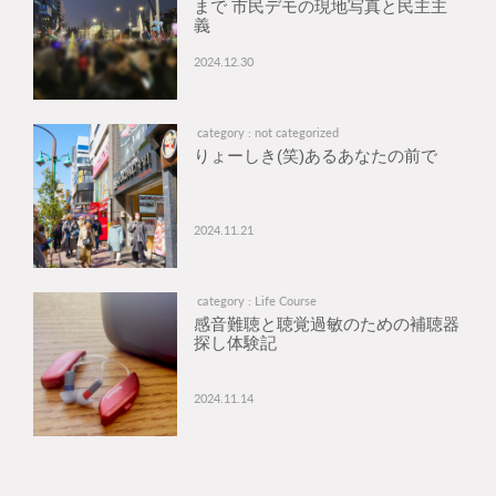
まで 市民デモの現地写真と民主主
義
2024.12.30
category : not categorized
りょーしき(笑)あるあなたの前で
2024.11.21
category : Life Course
感音難聴と聴覚過敏のための補聴器
探し体験記
2024.11.14