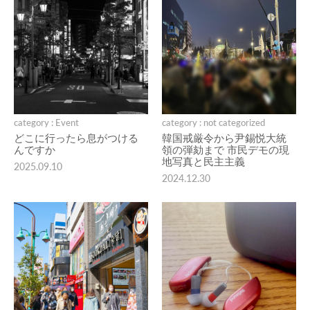
category : Event
category : not categorized
どこに行ったら息がつける
韓国戒厳令から尹錫悦大統
んですか
領の弾劾まで 市民デモの現
地写真と民主主義
2025.09.10
2024.12.30