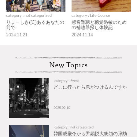
category : not categorized
category : Life Course
りょーしき(笑)あるあなたの
感音難聴と聴覚過敏のため
前で
の補聴器探し体験記
2024.11.21
2024.11.14
New Topics
category : Event
どこに行ったら息がつけるんですか
2025.09.10
category : not categorized
韓国戒厳令から尹錫悦大統領の弾劾