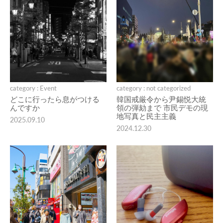
category : Event
category : not categorized
どこに行ったら息がつける
韓国戒厳令から尹錫悦大統
んですか
領の弾劾まで 市民デモの現
地写真と民主主義
2025.09.10
2024.12.30