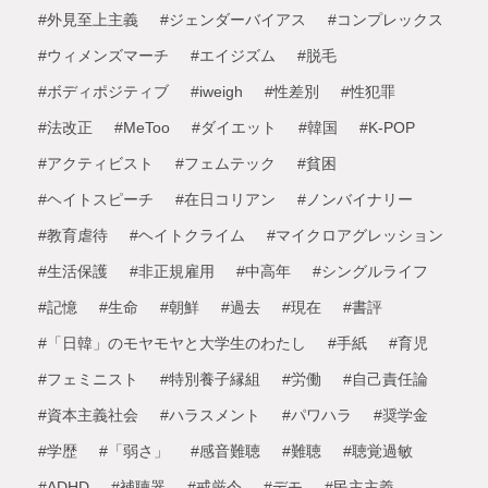
#外見至上主義
#ジェンダーバイアス
#コンプレックス
#ウィメンズマーチ
#エイジズム
#脱毛
#ボディポジティブ
#iweigh
#性差別
#性犯罪
#法改正
#MeToo
#ダイエット
#韓国
#K-POP
#アクティビスト
#フェムテック
#貧困
#ヘイトスピーチ
#在日コリアン
#ノンバイナリー
#教育虐待
#ヘイトクライム
#マイクロアグレッション
#生活保護
#非正規雇用
#中高年
#シングルライフ
#記憶
#生命
#朝鮮
#過去
#現在
#書評
#「日韓」のモヤモヤと大学生のわたし
#手紙
#育児
#フェミニスト
#特別養子縁組
#労働
#自己責任論
#資本主義社会
#ハラスメント
#パワハラ
#奨学金
#学歴
#「弱さ」
#感音難聴
#難聴
#聴覚過敏
#ADHD
#補聴器
#戒厳令
#デモ
#民主主義