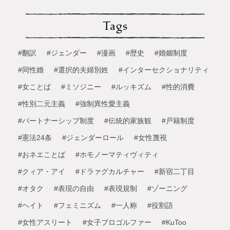
Tags
#翻訳
#ジェンダー
#漫画
#歴史
#婚姻制度
#同性婚
#選択的夫婦別姓
#インターセクショナリティ
#女ことば
#ミソジニー
#ルッキズム
#性的消費
#性別二元主義
#強制異性愛主義
#パートナーシップ制度
#伝統的家族観
#戸籍制度
#憲法24条
#ジェンダーロール
#女性蔑視
#おネエことば
#ホモノーマティヴィティ
#クィア・アイ
#ドラァグカルチャー
#新宿二丁目
#オタク
#表現の自由
#表現規制
#ゾーニング
#ヘイト
#フェミニズム
#一人称
#役割語
#女性アスリート
#女子プロゴルファー
#KuToo