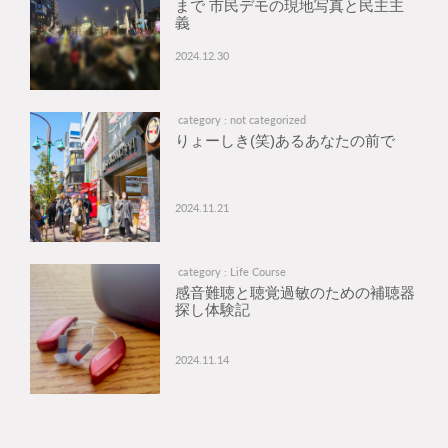
まで 市民デモの現地写真と民主主
義
2024.12.30
category : not categorized
りょーしき(笑)あるあなたの前で
2024.11.21
category : Life Course
感音難聴と聴覚過敏のための補聴器
探し体験記
2024.11.14