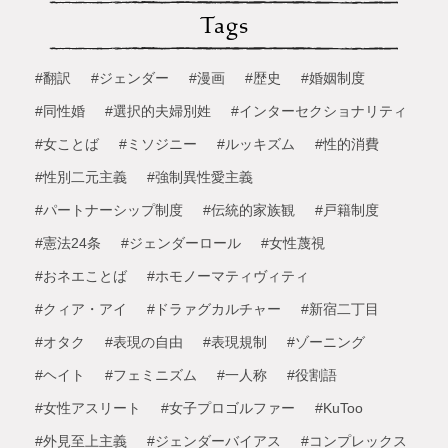
Tags
#翻訳
#ジェンダー
#漫画
#歴史
#婚姻制度
#同性婚
#選択的夫婦別姓
#インターセクショナリティ
#女ことば
#ミソジニー
#ルッキズム
#性的消費
#性別二元主義
#強制異性愛主義
#パートナーシップ制度
#伝統的家族観
#戸籍制度
#憲法24条
#ジェンダーロール
#女性蔑視
#おネエことば
#ホモノーマティヴィティ
#クィア・アイ
#ドラァグカルチャー
#新宿二丁目
#オタク
#表現の自由
#表現規制
#ゾーニング
#ヘイト
#フェミニズム
#一人称
#役割語
#女性アスリート
#女子プロゴルファー
#KuToo
#外見至上主義
#ジェンダーバイアス
#コンプレックス