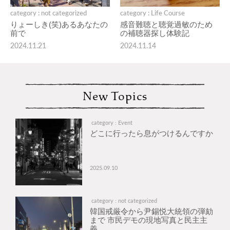
category : not categorized
category : Life Course
りょーしき(笑)あるあなたの
感音難聴と聴覚過敏のため
前で
の補聴器探し体験記
2024.11.21
2024.11.14
New Topics
category : Event
どこに行ったら息がつけるんですか
2025.09.10
category : not categorized
韓国戒厳令から尹錫悦大統領の弾劾
まで 市民デモの現地写真と民主主
義