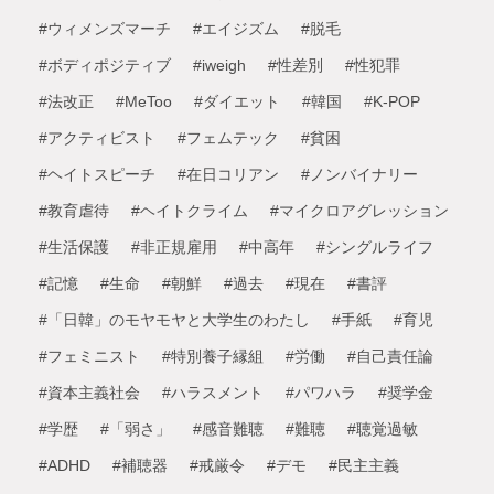
#ウィメンズマーチ
#エイジズム
#脱毛
#ボディポジティブ
#iweigh
#性差別
#性犯罪
#法改正
#MeToo
#ダイエット
#韓国
#K-POP
#アクティビスト
#フェムテック
#貧困
#ヘイトスピーチ
#在日コリアン
#ノンバイナリー
#教育虐待
#ヘイトクライム
#マイクロアグレッション
#生活保護
#非正規雇用
#中高年
#シングルライフ
#記憶
#生命
#朝鮮
#過去
#現在
#書評
#「日韓」のモヤモヤと大学生のわたし
#手紙
#育児
#フェミニスト
#特別養子縁組
#労働
#自己責任論
#資本主義社会
#ハラスメント
#パワハラ
#奨学金
#学歴
#「弱さ」
#感音難聴
#難聴
#聴覚過敏
#ADHD
#補聴器
#戒厳令
#デモ
#民主主義