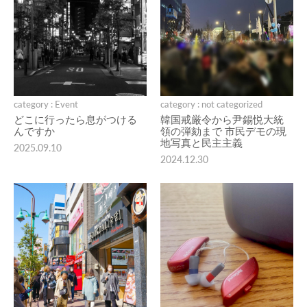
category : Event
category : not categorized
どこに行ったら息がつける
韓国戒厳令から尹錫悦大統
んですか
領の弾劾まで 市民デモの現
地写真と民主主義
2025.09.10
2024.12.30