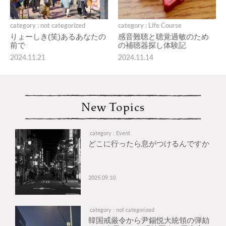
category : not categorized
category : Life Course
りょーしき(笑)あるあなたの
感音難聴と聴覚過敏のため
前で
の補聴器探し体験記
2024.11.21
2024.11.14
New Topics
category : Event
どこに行ったら息がつけるんですか
2025.09.10
category : not categorized
韓国戒厳令から尹錫悦大統領の弾劾