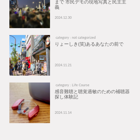
まで 市民デモの現地写真と民主主
義
2024.12.30
category : not categorized
りょーしき(笑)あるあなたの前で
2024.11.21
category : Life Course
感音難聴と聴覚過敏のための補聴器
探し体験記
2024.11.14