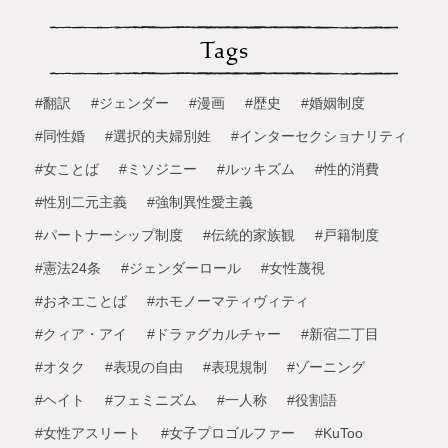
Tags
#翻訳
#ジェンダー
#漫画
#歴史
#婚姻制度
#同性婚
#選択的夫婦別姓
#インターセクショナリティ
#女ことば
#ミソジニー
#ルッキズム
#性的消費
#性別二元主義
#強制異性愛主義
#パートナーシップ制度
#伝統的家族観
#戸籍制度
#憲法24条
#ジェンダーロール
#女性蔑視
#おネエことば
#ホモノーマティヴィティ
#クィア・アイ
#ドラァグカルチャー
#新宿二丁目
#オタク
#表現の自由
#表現規制
#ゾーニング
#ヘイト
#フェミニズム
#一人称
#役割語
#女性アスリート
#女子プロゴルファー
#KuToo