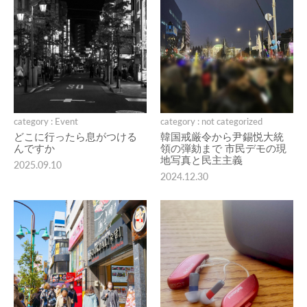
category : Event
category : not categorized
どこに行ったら息がつける
韓国戒厳令から尹錫悦大統
んですか
領の弾劾まで 市民デモの現
地写真と民主主義
2025.09.10
2024.12.30