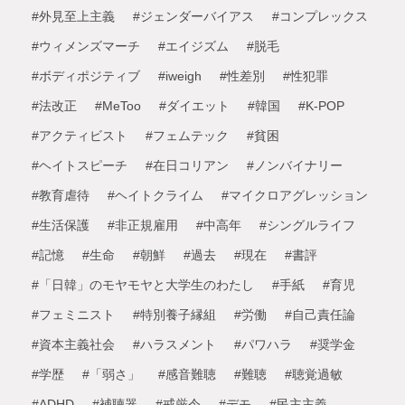
#外見至上主義
#ジェンダーバイアス
#コンプレックス
#ウィメンズマーチ
#エイジズム
#脱毛
#ボディポジティブ
#iweigh
#性差別
#性犯罪
#法改正
#MeToo
#ダイエット
#韓国
#K-POP
#アクティビスト
#フェムテック
#貧困
#ヘイトスピーチ
#在日コリアン
#ノンバイナリー
#教育虐待
#ヘイトクライム
#マイクロアグレッション
#生活保護
#非正規雇用
#中高年
#シングルライフ
#記憶
#生命
#朝鮮
#過去
#現在
#書評
#「日韓」のモヤモヤと大学生のわたし
#手紙
#育児
#フェミニスト
#特別養子縁組
#労働
#自己責任論
#資本主義社会
#ハラスメント
#パワハラ
#奨学金
#学歴
#「弱さ」
#感音難聴
#難聴
#聴覚過敏
#ADHD
#補聴器
#戒厳令
#デモ
#民主主義