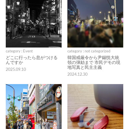
category : Event
category : not categorized
どこに行ったら息がつける
韓国戒厳令から尹錫悦大統
んですか
領の弾劾まで 市民デモの現
地写真と民主主義
2025.09.10
2024.12.30