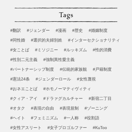
Tags
#翻訳
#ジェンダー
#漫画
#歴史
#婚姻制度
#同性婚
#選択的夫婦別姓
#インターセクショナリティ
#女ことば
#ミソジニー
#ルッキズム
#性的消費
#性別二元主義
#強制異性愛主義
#パートナーシップ制度
#伝統的家族観
#戸籍制度
#憲法24条
#ジェンダーロール
#女性蔑視
#おネエことば
#ホモノーマティヴィティ
#クィア・アイ
#ドラァグカルチャー
#新宿二丁目
#オタク
#表現の自由
#表現規制
#ゾーニング
#ヘイト
#フェミニズム
#一人称
#役割語
#女性アスリート
#女子プロゴルファー
#KuToo