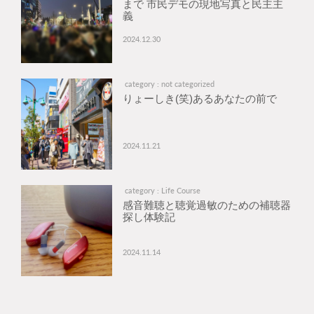
まで 市民デモの現地写真と民主主
義
2024.12.30
category : not categorized
りょーしき(笑)あるあなたの前で
2024.11.21
category : Life Course
感音難聴と聴覚過敏のための補聴器
探し体験記
2024.11.14