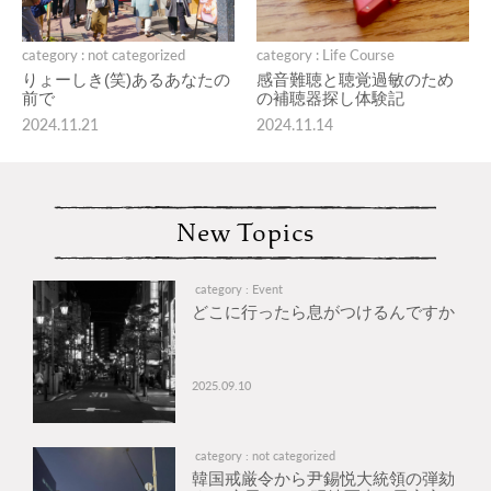
category : not categorized
category : Life Course
りょーしき(笑)あるあなたの
感音難聴と聴覚過敏のため
前で
の補聴器探し体験記
2024.11.21
2024.11.14
New Topics
category : Event
どこに行ったら息がつけるんですか
2025.09.10
category : not categorized
韓国戒厳令から尹錫悦大統領の弾劾