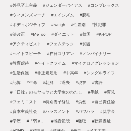
#外見至上主義
#ジェンダーバイアス
#コンプレックス
#ウィメンズマーチ
#エイジズム
#脱毛
#ボディポジティブ
#iweigh
#性差別
#性犯罪
#法改正
#MeToo
#ダイエット
#韓国
#K-POP
#アクティビスト
#フェムテック
#貧困
#ヘイトスピーチ
#在日コリアン
#ノンバイナリー
#教育虐待
#ヘイトクライム
#マイクロアグレッション
#生活保護
#非正規雇用
#中高年
#シングルライフ
#記憶
#生命
#朝鮮
#過去
#現在
#書評
#「日韓」のモヤモヤと大学生のわたし
#手紙
#育児
#フェミニスト
#特別養子縁組
#労働
#自己責任論
#資本主義社会
#ハラスメント
#パワハラ
#奨学金
#学歴
#「弱さ」
#感音難聴
#難聴
#聴覚過敏
#ADHD
#補聴器
#戒厳令
#デモ
#民主主義