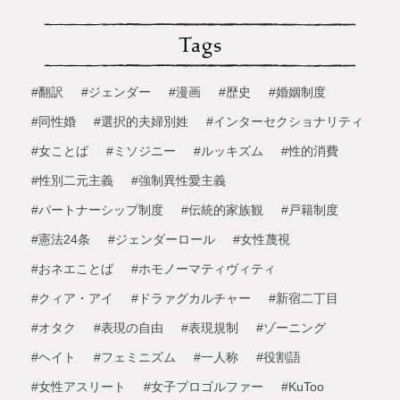
Tags
#翻訳
#ジェンダー
#漫画
#歴史
#婚姻制度
#同性婚
#選択的夫婦別姓
#インターセクショナリティ
#女ことば
#ミソジニー
#ルッキズム
#性的消費
#性別二元主義
#強制異性愛主義
#パートナーシップ制度
#伝統的家族観
#戸籍制度
#憲法24条
#ジェンダーロール
#女性蔑視
#おネエことば
#ホモノーマティヴィティ
#クィア・アイ
#ドラァグカルチャー
#新宿二丁目
#オタク
#表現の自由
#表現規制
#ゾーニング
#ヘイト
#フェミニズム
#一人称
#役割語
#女性アスリート
#女子プロゴルファー
#KuToo