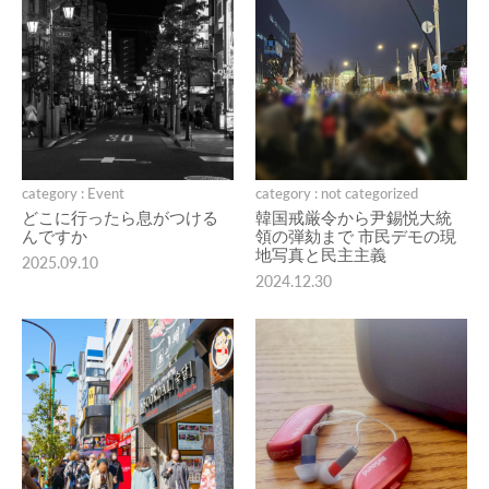
category : Event
category : not categorized
どこに行ったら息がつける
韓国戒厳令から尹錫悦大統
んですか
領の弾劾まで 市民デモの現
地写真と民主主義
2025.09.10
2024.12.30