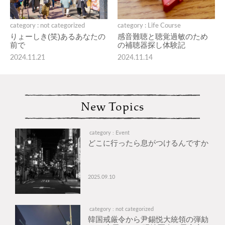
category : not categorized
category : Life Course
りょーしき(笑)あるあなたの
感音難聴と聴覚過敏のため
前で
の補聴器探し体験記
2024.11.21
2024.11.14
New Topics
category : Event
どこに行ったら息がつけるんですか
2025.09.10
category : not categorized
韓国戒厳令から尹錫悦大統領の弾劾