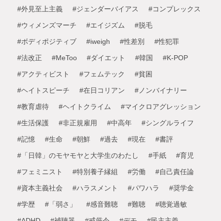
#外見至上主義
#ジェンダーバイアス
#コンプレックス
#ウィメンズマーチ
#エイジズム
#脱毛
#ボディポジティブ
#iweigh
#性差別
#性犯罪
#法改正
#MeToo
#ダイエット
#韓国
#K-POP
#アクティビスト
#フェムテック
#貧困
#ヘイトスピーチ
#在日コリアン
#ノンバイナリー
#教育虐待
#ヘイトクライム
#マイクロアグレッション
#生活保護
#非正規雇用
#中高年
#シングルライフ
#記憶
#生命
#朝鮮
#過去
#現在
#書評
#「日韓」のモヤモヤと大学生のわたし
#手紙
#育児
#フェミニスト
#特別養子縁組
#労働
#自己責任論
#資本主義社会
#ハラスメント
#パワハラ
#奨学金
#学歴
#「弱さ」
#感音難聴
#難聴
#聴覚過敏
#ADHD
#補聴器
#戒厳令
#デモ
#民主主義