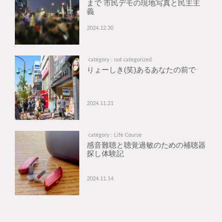
まで 市民デモの現地写真と民主主
義
2024.12.30
category : not categorized
りょーしき(笑)あるあなたの前で
2024.11.21
category : Life Course
感音難聴と聴覚過敏のための補聴器
探し体験記
2024.11.14