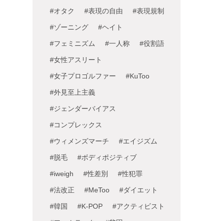
#オタク
#表現の自由
#表現規制
#ゾーニング
#ヘイト
#フェミニズム
#一人称
#役割語
#女性アスリート
#女子プロゴルファー
#KuToo
#外見至上主義
#ジェンダーバイアス
#コンプレックス
#ウィメンズマーチ
#エイジズム
#脱毛
#ボディポジティブ
#iweigh
#性差別
#性犯罪
#法改正
#MeToo
#ダイエット
#韓国
#K-POP
#アクティビスト