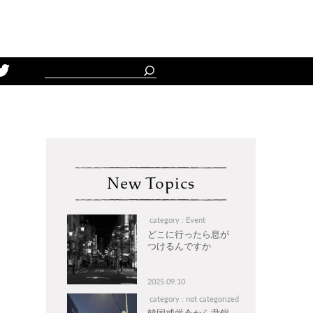
Schedule
New Topics
category : Event
どこに行ったら息が
つけるんですか
2025.09.10
category : not categorized