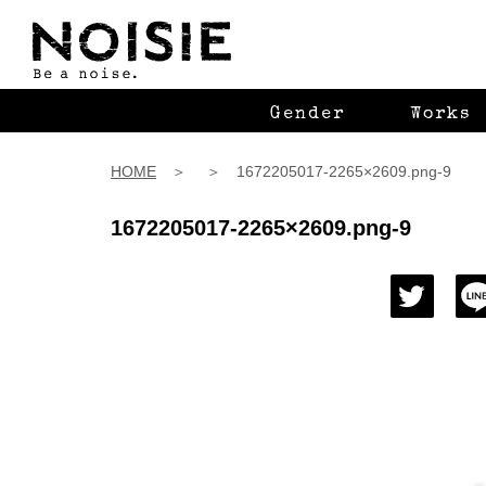
Gender
Works
HOME
＞ ＞ 1672205017-2265×2609.png-9
1672205017-2265×2609.png-9