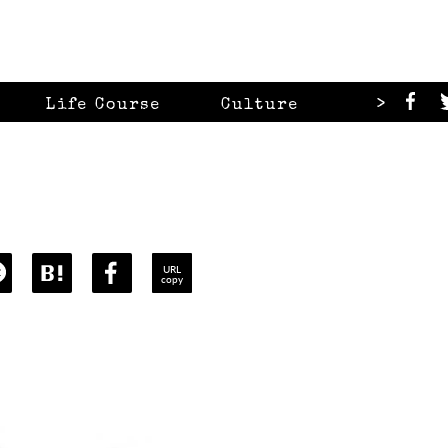
>
Life Course
Culture
Looks
URL
copy