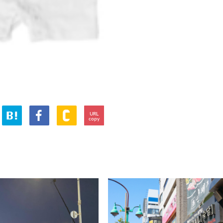
URL
copy