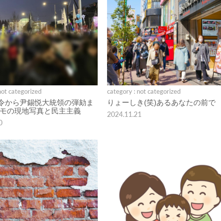
not categorized
category : not categorized
令から尹錫悦大統領の弾劾ま
りょーしき(笑)あるあなたの前で
デモの現地写真と民主主義
2024.11.21
0