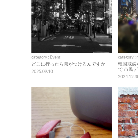
category : Event
category : 
どこに行ったら息がつけるんですか
韓国戒厳
で 市民
2025.09.10
2024.12.3