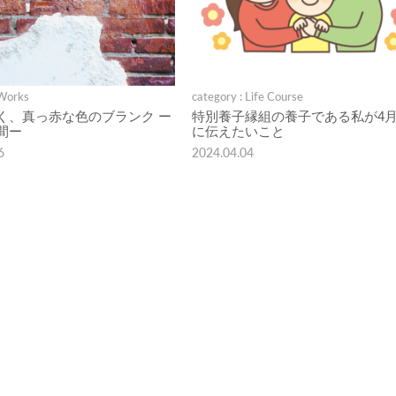
 Works
category : Life Course
く、真っ赤な色のブランク ー
特別養子縁組の養子である私が4月
間ー
に伝えたいこと
6
2024.04.04