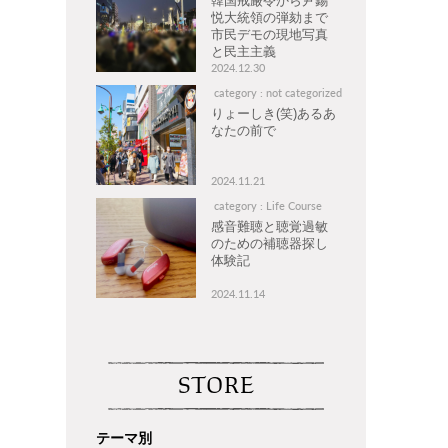
韓国戒厳令から尹錫
悦大統領の弾劾まで
市民デモの現地写真
と民主主義
2024.12.30
category : not categorized
りょーしき(笑)あるあ
なたの前で
2024.11.21
category : Life Course
感音難聴と聴覚過敏
のための補聴器探し
体験記
2024.11.14
STORE
テーマ別