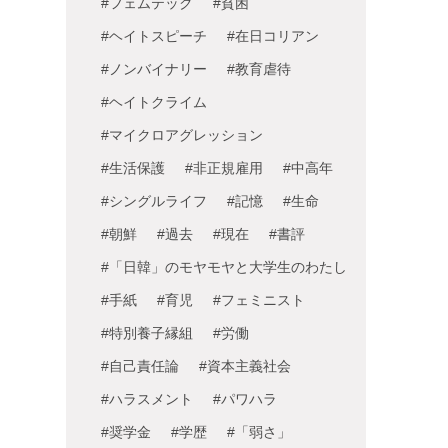
#フェムテック
#貧困
#ヘイトスピーチ
#在日コリアン
#ノンバイナリー
#教育虐待
#ヘイトクライム
#マイクロアグレッション
#生活保護
#非正規雇用
#中高年
#シングルライフ
#記憶
#生命
#朝鮮
#過去
#現在
#書評
#「日韓」のモヤモヤと大学生のわたし
#手紙
#育児
#フェミニスト
#特別養子縁組
#労働
#自己責任論
#資本主義社会
#ハラスメント
#パワハラ
#奨学金
#学歴
#「弱さ」