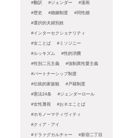
#翻訳
#ジェンダー
#漫画
#歴史
#婚姻制度
#同性婚
#選択的夫婦別姓
#インターセクショナリティ
#女ことば
#ミソジニー
#ルッキズム
#性的消費
#性別二元主義
#強制異性愛主義
#パートナーシップ制度
#伝統的家族観
#戸籍制度
#憲法24条
#ジェンダーロール
#女性蔑視
#おネエことば
#ホモノーマティヴィティ
#クィア・アイ
#ドラァグカルチャー
#新宿二丁目