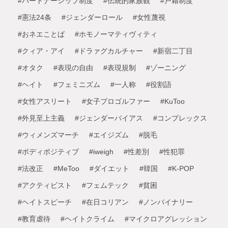
#パートナーシップ制度
#伝統的家族観
#戸籍制度
#憲法24条
#ジェンダーロール
#女性蔑視
#おネエことば
#ホモノーマティヴィティ
#クィア・アイ
#ドラァグカルチャー
#新宿二丁目
#オタク
#表現の自由
#表現規制
#ゾーニング
#ヘイト
#フェミニズム
#一人称
#役割語
#女性アスリート
#女子プロゴルファー
#KuToo
#外見至上主義
#ジェンダーバイアス
#コンプレックス
#ウィメンズマーチ
#エイジズム
#脱毛
#ボディポジティブ
#iweigh
#性差別
#性犯罪
#法改正
#MeToo
#ダイエット
#韓国
#K-POP
#アクティビスト
#フェムテック
#貧困
#ヘイトスピーチ
#在日コリアン
#ノンバイナリー
#教育虐待
#ヘイトクライム
#マイクロアグレッション