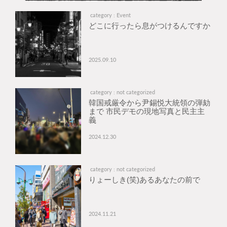
category : Event
どこに行ったら息がつけるんですか
2025.09.10
category : not categorized
韓国戒厳令から尹錫悦大統領の弾劾
まで 市民デモの現地写真と民主主
義
2024.12.30
category : not categorized
りょーしき(笑)あるあなたの前で
2024.11.21