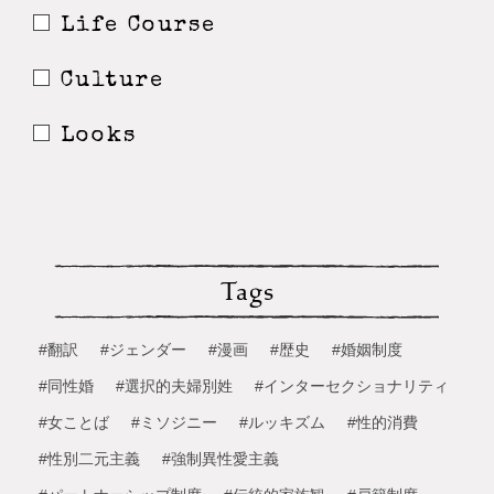
Life Course
Culture
Looks
Tags
#翻訳
#ジェンダー
#漫画
#歴史
#婚姻制度
#同性婚
#選択的夫婦別姓
#インターセクショナリティ
#女ことば
#ミソジニー
#ルッキズム
#性的消費
#性別二元主義
#強制異性愛主義