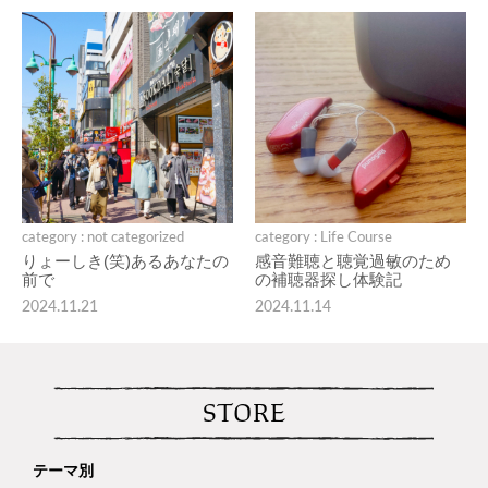
category : not categorized
category : Life Course
りょーしき(笑)あるあなたの
感音難聴と聴覚過敏のため
前で
の補聴器探し体験記
2024.11.21
2024.11.14
STORE
テーマ別