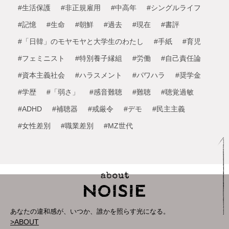
#生活保護
#非正規雇用
#中高年
#シングルライフ
#記憶
#生命
#朝鮮
#過去
#現在
#書評
#「日韓」のモヤモヤと大学生のわたし
#手紙
#育児
#フェミニスト
#特別養子縁組
#労働
#自己責任論
#資本主義社会
#ハラスメント
#パワハラ
#奨学金
#学歴
#「弱さ」
#感音難聴
#難聴
#聴覚過敏
#ADHD
#補聴器
#戒厳令
#デモ
#民主主義
#女性差別
#職業差別
#MZ世代
あなたの違和感が、いつか、誰かを照らす光になる。
>ABOUT