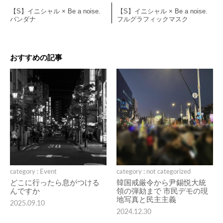
【S】イニシャル × Be a noise.
【S】イニシャル × Be a noise.
バンダナ
フルグラフィックマスク
おすすめの記事
category : Event
category : not categorized
どこに行ったら息がつける
韓国戒厳令から尹錫悦大統
んですか
領の弾劾まで 市民デモの現
地写真と民主主義
2025.09.10
2024.12.30