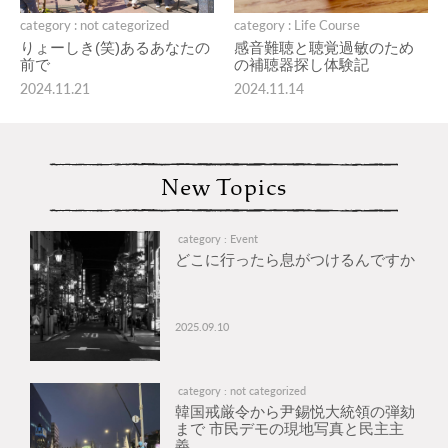
category : not categorized
category : Life Course
りょーしき(笑)あるあなたの
感音難聴と聴覚過敏のため
前で
の補聴器探し体験記
2024.11.21
2024.11.14
New Topics
category : Event
どこに行ったら息がつけるんですか
2025.09.10
category : not categorized
韓国戒厳令から尹錫悦大統領の弾劾
まで 市民デモの現地写真と民主主
義