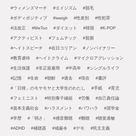
#ウィメンズマーチ
#エイジズム
#脱毛
#ボディポジティブ
#iweigh
#性差別
#性犯罪
#法改正
#MeToo
#ダイエット
#韓国
#K-POP
#アクティビスト
#フェムテック
#貧困
#ヘイトスピーチ
#在日コリアン
#ノンバイナリー
#教育虐待
#ヘイトクライム
#マイクロアグレッション
#生活保護
#非正規雇用
#中高年
#シングルライフ
#記憶
#生命
#朝鮮
#過去
#現在
#書評
#「日韓」のモヤモヤと大学生のわたし
#手紙
#育児
#フェミニスト
#特別養子縁組
#労働
#自己責任論
#資本主義社会
#ハラスメント
#パワハラ
#奨学金
#学歴
#「弱さ」
#感音難聴
#難聴
#聴覚過敏
#ADHD
#補聴器
#戒厳令
#デモ
#民主主義