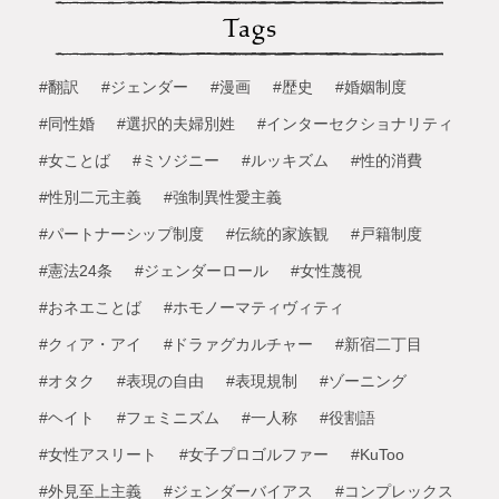
Tags
#翻訳
#ジェンダー
#漫画
#歴史
#婚姻制度
#同性婚
#選択的夫婦別姓
#インターセクショナリティ
#女ことば
#ミソジニー
#ルッキズム
#性的消費
#性別二元主義
#強制異性愛主義
#パートナーシップ制度
#伝統的家族観
#戸籍制度
#憲法24条
#ジェンダーロール
#女性蔑視
#おネエことば
#ホモノーマティヴィティ
#クィア・アイ
#ドラァグカルチャー
#新宿二丁目
#オタク
#表現の自由
#表現規制
#ゾーニング
#ヘイト
#フェミニズム
#一人称
#役割語
#女性アスリート
#女子プロゴルファー
#KuToo
#外見至上主義
#ジェンダーバイアス
#コンプレックス