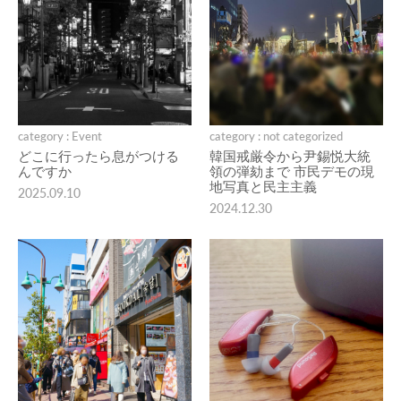
category : Event
category : not categorized
どこに行ったら息がつける
韓国戒厳令から尹錫悦大統
んですか
領の弾劾まで 市民デモの現
地写真と民主主義
2025.09.10
2024.12.30