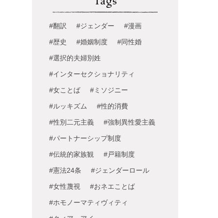
Tags
#翻訳
#ジェンダー
#漫画
#歴史
#婚姻制度
#同性婚
#選択的夫婦別姓
#インターセクショナリティ
#女ことば
#ミソジニー
#ルッキズム
#性的消費
#性別二元主義
#強制異性愛主義
#パートナーシップ制度
#伝統的家族観
#戸籍制度
#憲法24条
#ジェンダーロール
#女性蔑視
#おネエことば
#ホモノーマティヴィティ