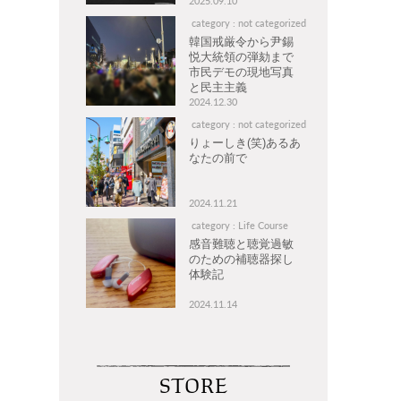
2025.09.10
category : not categorized
韓国戒厳令から尹錫
悦大統領の弾劾まで
市民デモの現地写真
と民主主義
2024.12.30
category : not categorized
りょーしき(笑)あるあ
なたの前で
2024.11.21
category : Life Course
感音難聴と聴覚過敏
のための補聴器探し
体験記
2024.11.14
STORE