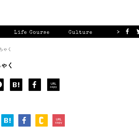
>
Life Course
Culture
Looks
んちゃく
んちゃく
URL
copy
URL
copy