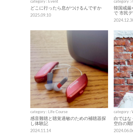
category : Event
category : 
どこに行ったら息がつけるんですか
韓国戒厳
で 市民
2025.09.10
2024.12.3
category : Life Course
category :
感音難聴と聴覚過敏のための補聴器探
白ではな
し体験記
空白の期
2024.11.14
2024.06.0