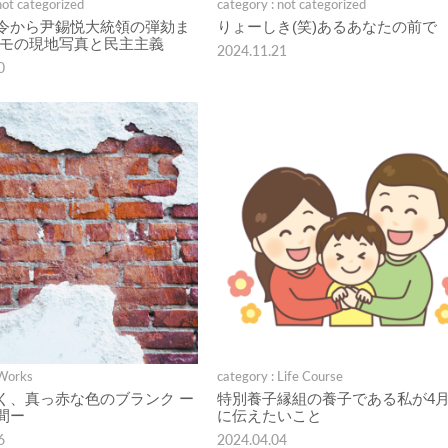
not categorized
category : not categorized
令から尹錫悦大統領の弾劾ま
りょーしき(笑)あるあなたの前で
デモの現地写真と民主主義
2024.11.21
0
 Works
category : Life Course
く、真っ赤な色のブランク ー
特別養子縁組の養子である私が4月
間ー
に伝えたいこと
6
2024.04.04