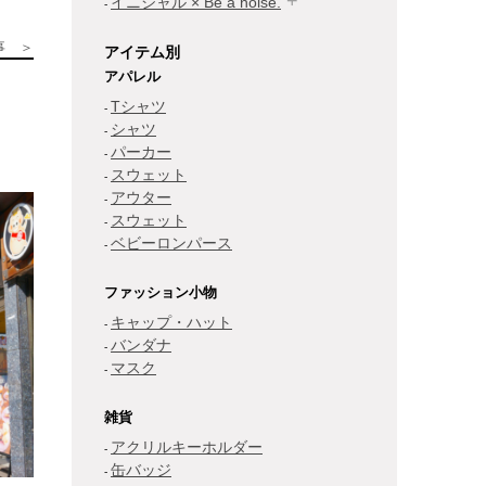
イニシャル × Be a noise.
事 ＞
アイテム別
アパレル
Tシャツ
シャツ
パーカー
スウェット
アウター
スウェット
ベビーロンパース
ファッション小物
キャップ・ハット
バンダナ
マスク
雑貨
アクリルキーホルダー
缶バッジ