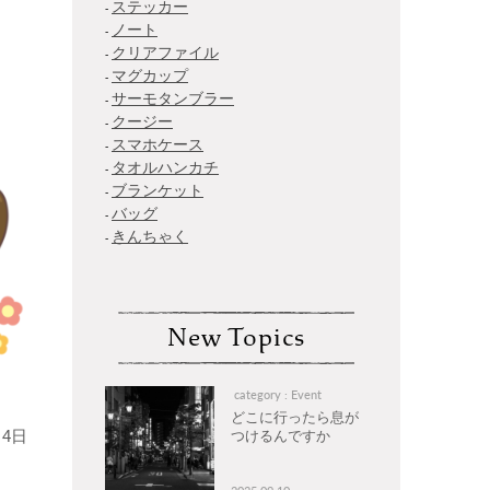
ステッカー
ノート
クリアファイル
マグカップ
サーモタンブラー
クージー
スマホケース
タオルハンカチ
ブランケット
バッグ
きんちゃく
New Topics
category : Event
どこに行ったら息が
4日
つけるんですか