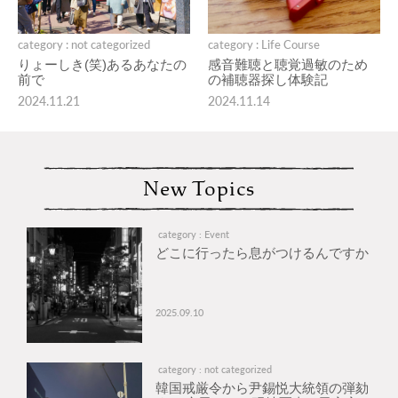
category : not categorized
category : Life Course
りょーしき(笑)あるあなたの
感音難聴と聴覚過敏のため
前で
の補聴器探し体験記
2024.11.21
2024.11.14
New Topics
category : Event
どこに行ったら息がつけるんですか
2025.09.10
category : not categorized
韓国戒厳令から尹錫悦大統領の弾劾