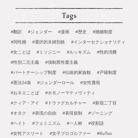
Tags
#翻訳
#ジェンダー
#漫画
#歴史
#婚姻制度
#同性婚
#選択的夫婦別姓
#インターセクショナリティ
#女ことば
#ミソジニー
#ルッキズム
#性的消費
#性別二元主義
#強制異性愛主義
#パートナーシップ制度
#伝統的家族観
#戸籍制度
#憲法24条
#ジェンダーロール
#女性蔑視
#おネエことば
#ホモノーマティヴィティ
#クィア・アイ
#ドラァグカルチャー
#新宿二丁目
#オタク
#表現の自由
#表現規制
#ゾーニング
#ヘイト
#フェミニズム
#一人称
#役割語
#女性アスリート
#女子プロゴルファー
#KuToo