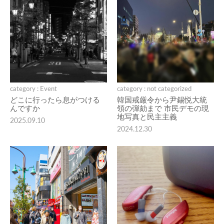
category : Event
category : not categorized
どこに行ったら息がつける
韓国戒厳令から尹錫悦大統
んですか
領の弾劾まで 市民デモの現
地写真と民主主義
2025.09.10
2024.12.30