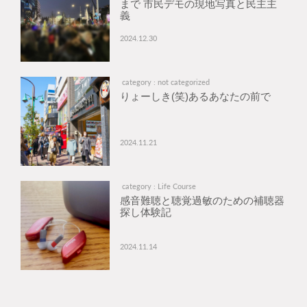
まで 市民デモの現地写真と民主主
義
2024.12.30
category : not categorized
りょーしき(笑)あるあなたの前で
2024.11.21
category : Life Course
感音難聴と聴覚過敏のための補聴器
探し体験記
2024.11.14