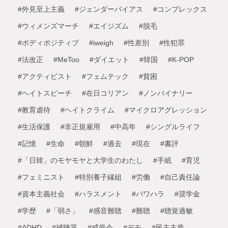
#外見至上主義
#ジェンダーバイアス
#コンプレックス
#ウィメンズマーチ
#エイジズム
#脱毛
#ボディポジティブ
#iweigh
#性差別
#性犯罪
#法改正
#MeToo
#ダイエット
#韓国
#K-POP
#アクティビスト
#フェムテック
#貧困
#ヘイトスピーチ
#在日コリアン
#ノンバイナリー
#教育虐待
#ヘイトクライム
#マイクロアグレッション
#生活保護
#非正規雇用
#中高年
#シングルライフ
#記憶
#生命
#朝鮮
#過去
#現在
#書評
#「日韓」のモヤモヤと大学生のわたし
#手紙
#育児
#フェミニスト
#特別養子縁組
#労働
#自己責任論
#資本主義社会
#ハラスメント
#パワハラ
#奨学金
#学歴
#「弱さ」
#感音難聴
#難聴
#聴覚過敏
#ADHD
#補聴器
#戒厳令
#デモ
#民主主義