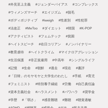
#外見至上主義
#ジェンダーバイアス
#コンプレックス
#ウィメンズマーチ
#エイジズム
#脱毛
#ボディポジティブ
#iweigh
#性差別
#性犯罪
#法改正
#MeToo
#ダイエット
#韓国
#K-POP
#アクティビスト
#フェムテック
#貧困
#ヘイトスピーチ
#在日コリアン
#ノンバイナリー
#教育虐待
#ヘイトクライム
#マイクロアグレッション
#生活保護
#非正規雇用
#中高年
#シングルライフ
#記憶
#生命
#朝鮮
#過去
#現在
#書評
#「日韓」のモヤモヤと大学生のわたし
#手紙
#育児
#フェミニスト
#特別養子縁組
#労働
#自己責任論
#資本主義社会
#ハラスメント
#パワハラ
#奨学金
#学歴
#「弱さ」
#感音難聴
#難聴
#聴覚過敏
#ADHD
#補聴器
#戒厳令
#デモ
#民主主義