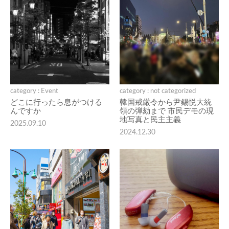
category : Event
category : not categorized
どこに行ったら息がつける
韓国戒厳令から尹錫悦大統
んですか
領の弾劾まで 市民デモの現
地写真と民主主義
2025.09.10
2024.12.30