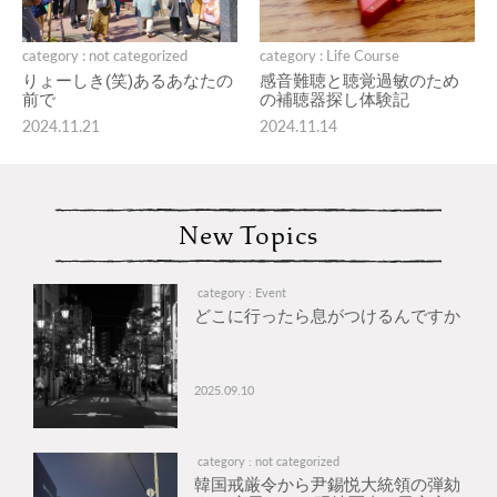
category : not categorized
category : Life Course
りょーしき(笑)あるあなたの
感音難聴と聴覚過敏のため
前で
の補聴器探し体験記
2024.11.21
2024.11.14
New Topics
category : Event
どこに行ったら息がつけるんですか
2025.09.10
category : not categorized
韓国戒厳令から尹錫悦大統領の弾劾