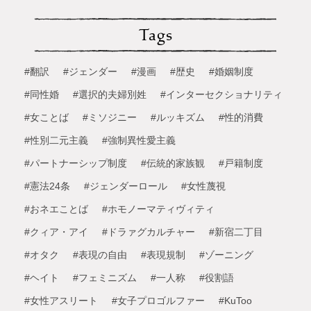
Tags
#翻訳
#ジェンダー
#漫画
#歴史
#婚姻制度
#同性婚
#選択的夫婦別姓
#インターセクショナリティ
#女ことば
#ミソジニー
#ルッキズム
#性的消費
#性別二元主義
#強制異性愛主義
#パートナーシップ制度
#伝統的家族観
#戸籍制度
#憲法24条
#ジェンダーロール
#女性蔑視
#おネエことば
#ホモノーマティヴィティ
#クィア・アイ
#ドラァグカルチャー
#新宿二丁目
#オタク
#表現の自由
#表現規制
#ゾーニング
#ヘイト
#フェミニズム
#一人称
#役割語
#女性アスリート
#女子プロゴルファー
#KuToo