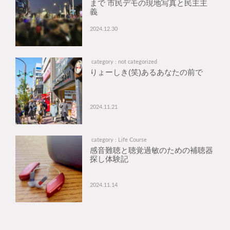
まで 市民デモの現地写真と民主主
義
2024.12.30
category : not categorized
りょーしき(笑)あるあなたの前で
2024.11.21
category : Life Course
感音難聴と聴覚過敏のための補聴器
探し体験記
2024.11.14