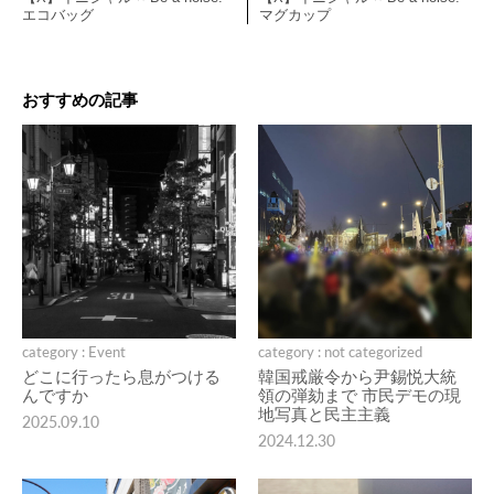
エコバッグ
マグカップ
おすすめの記事
category : Event
category : not categorized
どこに行ったら息がつける
韓国戒厳令から尹錫悦大統
んですか
領の弾劾まで 市民デモの現
地写真と民主主義
2025.09.10
2024.12.30