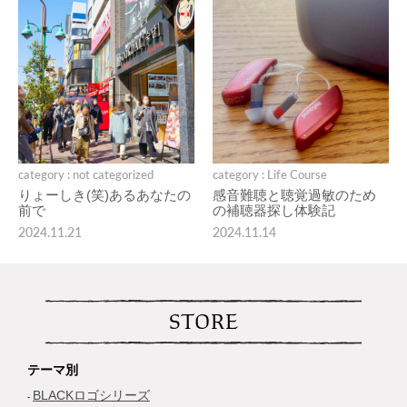
category : not categorized
category : Life Course
りょーしき(笑)あるあなたの
感音難聴と聴覚過敏のため
前で
の補聴器探し体験記
2024.11.21
2024.11.14
STORE
テーマ別
BLACKロゴシリーズ