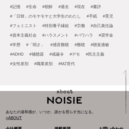
#記憶
#生命
#朝鮮
#過去
#現在
#書評
#「日韓」のモヤモヤと大学生のわたし
#手紙
#育児
#フェミニスト
#特別養子縁組
#労働
#自己責任論
#資本主義社会
#ハラスメント
#パワハラ
#奨学金
#学歴
#「弱さ」
#感音難聴
#難聴
#聴覚過敏
#ADHD
#補聴器
#戒厳令
#デモ
#民主主義
#女性差別
#職業差別
#MZ世代
あなたの違和感が、いつか、誰かを照らす光になる。
>ABOUT
会社概要
掲載希望
お問い合わせ