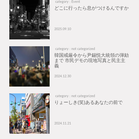
category : Event
どこに行ったら息がつけるんですか
2025.09.10
category : not categorized
韓国戒厳令から尹錫悦大統領の弾劾
まで 市民デモの現地写真と民主主
義
2024.12.30
category : not categorized
りょーしき(笑)あるあなたの前で
2024.11.21