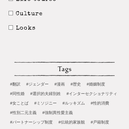
Culture
Looks
Tags
#翻訳
#ジェンダー
#漫画
#歴史
#婚姻制度
#同性婚
#選択的夫婦別姓
#インターセクショナリティ
#女ことば
#ミソジニー
#ルッキズム
#性的消費
#性別二元主義
#強制異性愛主義
#パートナーシップ制度
#伝統的家族観
#戸籍制度