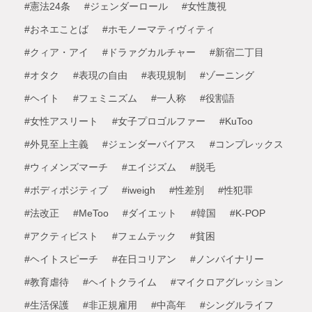
#憲法24条
#ジェンダーロール
#女性蔑視
#おネエことば
#ホモノーマティヴィティ
#クィア・アイ
#ドラァグカルチャー
#新宿二丁目
#オタク
#表現の自由
#表現規制
#ゾーニング
#ヘイト
#フェミニズム
#一人称
#役割語
#女性アスリート
#女子プロゴルファー
#KuToo
#外見至上主義
#ジェンダーバイアス
#コンプレックス
#ウィメンズマーチ
#エイジズム
#脱毛
#ボディポジティブ
#iweigh
#性差別
#性犯罪
#法改正
#MeToo
#ダイエット
#韓国
#K-POP
#アクティビスト
#フェムテック
#貧困
#ヘイトスピーチ
#在日コリアン
#ノンバイナリー
#教育虐待
#ヘイトクライム
#マイクロアグレッション
#生活保護
#非正規雇用
#中高年
#シングルライフ