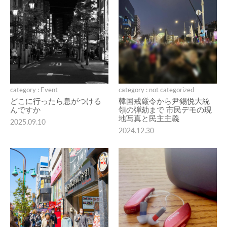
category : Event
category : not categorized
どこに行ったら息がつける
韓国戒厳令から尹錫悦大統
んですか
領の弾劾まで 市民デモの現
地写真と民主主義
2025.09.10
2024.12.30