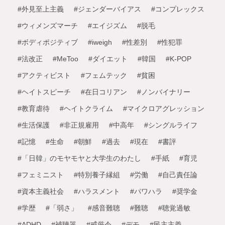
#外見至上主義
#ジェンダーバイアス
#コンプレックス
#ウィメンズマーチ
#エイジズム
#脱毛
#ボディポジティブ
#iweigh
#性差別
#性犯罪
#法改正
#MeToo
#ダイエット
#韓国
#K-POP
#アクティビスト
#フェムテック
#貧困
#ヘイトスピーチ
#在日コリアン
#ノンバイナリー
#教育虐待
#ヘイトクライム
#マイクロアグレッション
#生活保護
#非正規雇用
#中高年
#シングルライフ
#記憶
#生命
#朝鮮
#過去
#現在
#書評
#「日韓」のモヤモヤと大学生のわたし
#手紙
#育児
#フェミニスト
#特別養子縁組
#労働
#自己責任論
#資本主義社会
#ハラスメント
#パワハラ
#奨学金
#学歴
#「弱さ」
#感音難聴
#難聴
#聴覚過敏
#ADHD
#補聴器
#戒厳令
#デモ
#民主主義