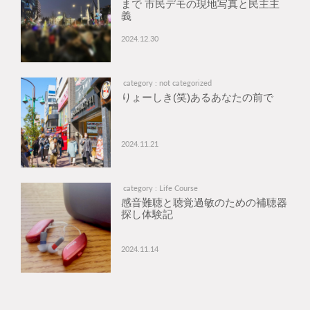
まで 市民デモの現地写真と民主主
義
2024.12.30
category : not categorized
りょーしき(笑)あるあなたの前で
2024.11.21
category : Life Course
感音難聴と聴覚過敏のための補聴器
探し体験記
2024.11.14