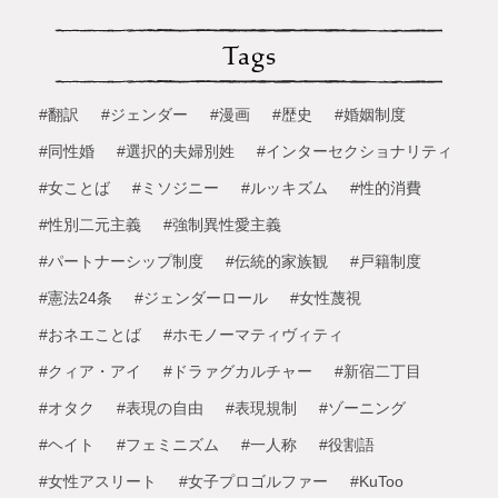
Tags
#翻訳
#ジェンダー
#漫画
#歴史
#婚姻制度
#同性婚
#選択的夫婦別姓
#インターセクショナリティ
#女ことば
#ミソジニー
#ルッキズム
#性的消費
#性別二元主義
#強制異性愛主義
#パートナーシップ制度
#伝統的家族観
#戸籍制度
#憲法24条
#ジェンダーロール
#女性蔑視
#おネエことば
#ホモノーマティヴィティ
#クィア・アイ
#ドラァグカルチャー
#新宿二丁目
#オタク
#表現の自由
#表現規制
#ゾーニング
#ヘイト
#フェミニズム
#一人称
#役割語
#女性アスリート
#女子プロゴルファー
#KuToo