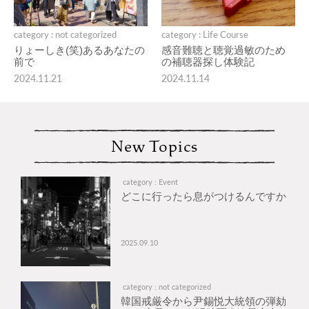
category : not categorized
category : Life Course
りょーしき(笑)あるあなたの
感音難聴と聴覚過敏のため
前で
の補聴器探し体験記
2024.11.21
2024.11.14
New Topics
category : Event
どこに行ったら息がつけるんですか
2025.09.10
category : not categorized
韓国戒厳令から尹錫悦大統領の弾劾