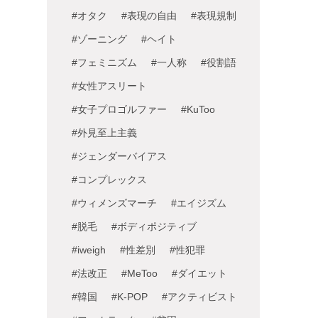
#オタク
#表現の自由
#表現規制
#ゾーニング
#ヘイト
#フェミニズム
#一人称
#役割語
#女性アスリート
#女子プロゴルファー
#KuToo
#外見至上主義
#ジェンダーバイアス
#コンプレックス
#ウィメンズマーチ
#エイジズム
#脱毛
#ボディポジティブ
#iweigh
#性差別
#性犯罪
#法改正
#MeToo
#ダイエット
#韓国
#K-POP
#アクティビスト