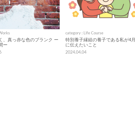
 Works
category : Life Course
く、真っ赤な色のブランク ー
特別養子縁組の養子である私が4月
間ー
に伝えたいこと
6
2024.04.04