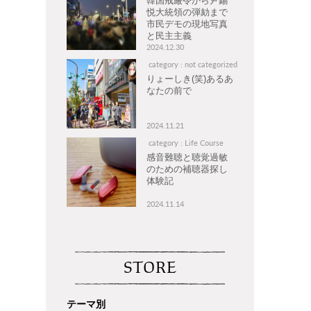
韓国戒厳令から尹錫
悦大統領の弾劾まで
市民デモの現地写真
と民主主義
2024.12.30
category : not categorized
りょーしき(笑)あるあ
なたの前で
2024.11.21
category : Life Course
感音難聴と聴覚過敏
のための補聴器探し
体験記
2024.11.14
STORE
テーマ別