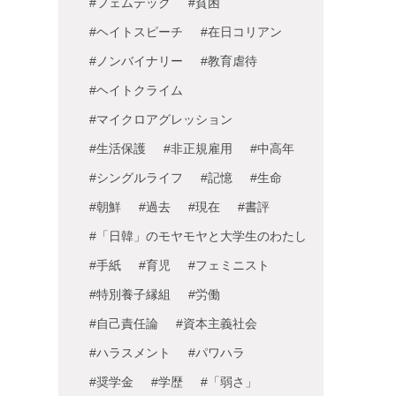
#フェムテック
#貧困
#ヘイトスピーチ
#在日コリアン
#ノンバイナリー
#教育虐待
#ヘイトクライム
#マイクロアグレッション
#生活保護
#非正規雇用
#中高年
#シングルライフ
#記憶
#生命
#朝鮮
#過去
#現在
#書評
#「日韓」のモヤモヤと大学生のわたし
#手紙
#育児
#フェミニスト
#特別養子縁組
#労働
#自己責任論
#資本主義社会
#ハラスメント
#パワハラ
#奨学金
#学歴
#「弱さ」