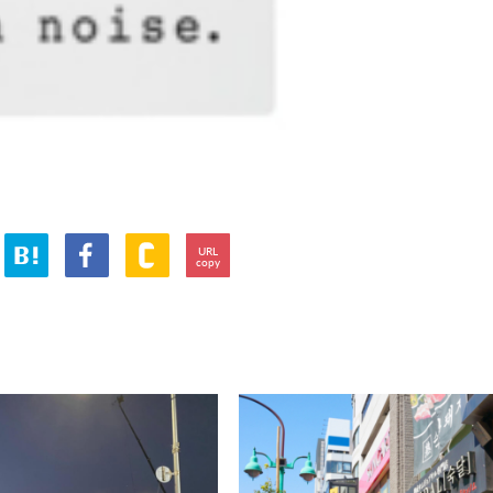
URL
copy