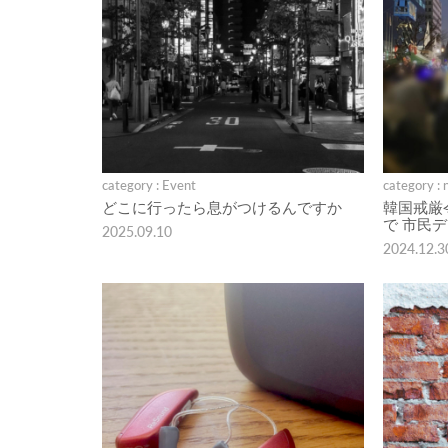
category : Event
category : 
どこに行ったら息がつけるんですか
韓国戒厳
で 市民
2025.09.10
2024.12.3