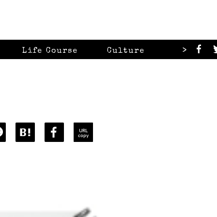
>
Life Course
Culture
Looks
URL
copy