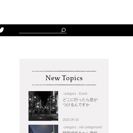
Schedule
New Topics
category : Event
どこに行ったら息が
つけるんですか
2025.09.10
category : not categorized