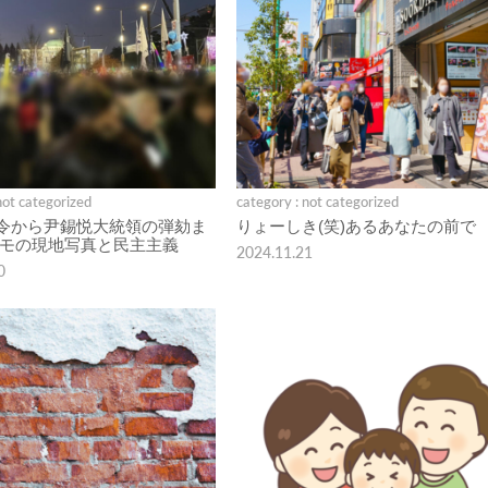
not categorized
category : not categorized
令から尹錫悦大統領の弾劾ま
りょーしき(笑)あるあなたの前で
デモの現地写真と民主主義
2024.11.21
0