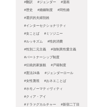
#翻訳
#ジェンダー
#漫画
#歴史
#婚姻制度
#同性婚
#選択的夫婦別姓
#インターセクショナリティ
#女ことば
#ミソジニー
#ルッキズム
#性的消費
#性別二元主義
#強制異性愛主義
#パートナーシップ制度
#伝統的家族観
#戸籍制度
#憲法24条
#ジェンダーロール
#女性蔑視
#おネエことば
#ホモノーマティヴィティ
#クィア・アイ
#ドラァグカルチャー
#新宿二丁目