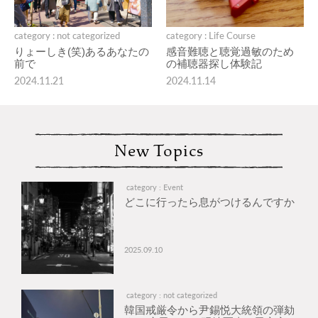
category : not categorized
category : Life Course
りょーしき(笑)あるあなたの
感音難聴と聴覚過敏のため
前で
の補聴器探し体験記
2024.11.21
2024.11.14
New Topics
category : Event
どこに行ったら息がつけるんですか
2025.09.10
category : not categorized
韓国戒厳令から尹錫悦大統領の弾劾