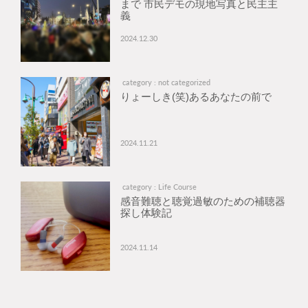
まで 市民デモの現地写真と民主主
義
2024.12.30
category : not categorized
りょーしき(笑)あるあなたの前で
2024.11.21
category : Life Course
感音難聴と聴覚過敏のための補聴器
探し体験記
2024.11.14