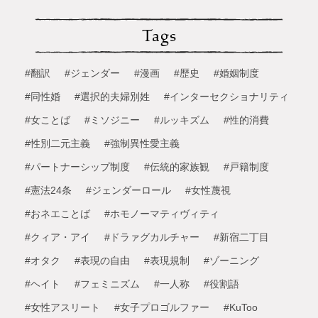
Tags
#翻訳
#ジェンダー
#漫画
#歴史
#婚姻制度
#同性婚
#選択的夫婦別姓
#インターセクショナリティ
#女ことば
#ミソジニー
#ルッキズム
#性的消費
#性別二元主義
#強制異性愛主義
#パートナーシップ制度
#伝統的家族観
#戸籍制度
#憲法24条
#ジェンダーロール
#女性蔑視
#おネエことば
#ホモノーマティヴィティ
#クィア・アイ
#ドラァグカルチャー
#新宿二丁目
#オタク
#表現の自由
#表現規制
#ゾーニング
#ヘイト
#フェミニズム
#一人称
#役割語
#女性アスリート
#女子プロゴルファー
#KuToo