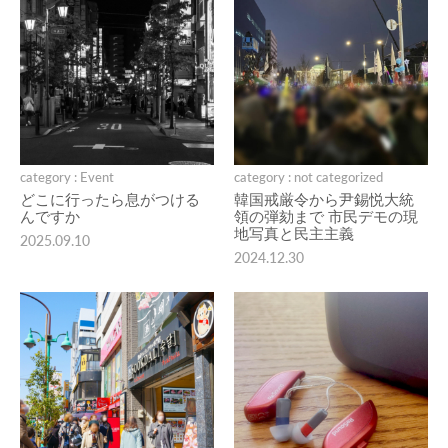
category : Event
category : not categorized
どこに行ったら息がつける
韓国戒厳令から尹錫悦大統
んですか
領の弾劾まで 市民デモの現
地写真と民主主義
2025.09.10
2024.12.30