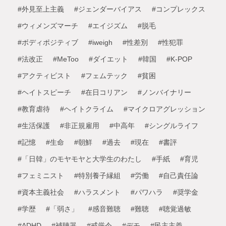
#外見至上主義
#ジェンダーバイアス
#コンプレックス
#ウィメンズマーチ
#エイジズム
#脱毛
#ボディポジティブ
#iweigh
#性差別
#性犯罪
#法改正
#MeToo
#ダイエット
#韓国
#K-POP
#アクティビスト
#フェムテック
#貧困
#ヘイトスピーチ
#在日コリアン
#ノンバイナリー
#教育虐待
#ヘイトクライム
#マイクロアグレッション
#生活保護
#非正規雇用
#中高年
#シングルライフ
#記憶
#生命
#朝鮮
#過去
#現在
#書評
#「日韓」のモヤモヤと大学生のわたし
#手紙
#育児
#フェミニスト
#特別養子縁組
#労働
#自己責任論
#資本主義社会
#ハラスメント
#パワハラ
#奨学金
#学歴
#「弱さ」
#感音難聴
#難聴
#聴覚過敏
#ADHD
#補聴器
#戒厳令
#デモ
#民主主義