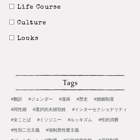
Life Course
Culture
Looks
Tags
#翻訳
#ジェンダー
#漫画
#歴史
#婚姻制度
#同性婚
#選択的夫婦別姓
#インターセクショナリティ
#女ことば
#ミソジニー
#ルッキズム
#性的消費
#性別二元主義
#強制異性愛主義