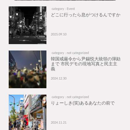
category : Event
どこに行ったら息がつけるんですか
2025.09.10
category : not categorized
韓国戒厳令から尹錫悦大統領の弾劾
まで 市民デモの現地写真と民主主
義
2024.12.30
category : not categorized
りょーしき(笑)あるあなたの前で
2024.11.21