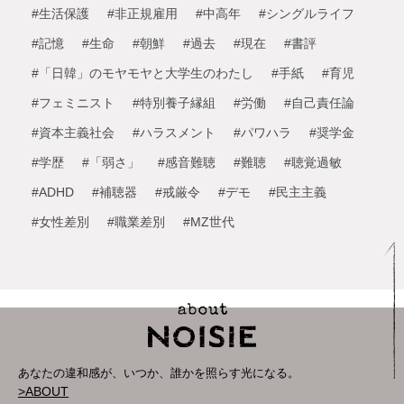
#生活保護
#非正規雇用
#中高年
#シングルライフ
#記憶
#生命
#朝鮮
#過去
#現在
#書評
#「日韓」のモヤモヤと大学生のわたし
#手紙
#育児
#フェミニスト
#特別養子縁組
#労働
#自己責任論
#資本主義社会
#ハラスメント
#パワハラ
#奨学金
#学歴
#「弱さ」
#感音難聴
#難聴
#聴覚過敏
#ADHD
#補聴器
#戒厳令
#デモ
#民主主義
#女性差別
#職業差別
#MZ世代
あなたの違和感が、いつか、誰かを照らす光になる。
>ABOUT