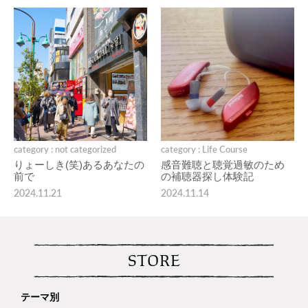
category : not categorized
category : Life Course
りょーしき(笑)あるあなたの
感音難聴と聴覚過敏のため
前で
の補聴器探し体験記
2024.11.21
2024.11.14
STORE
テーマ別