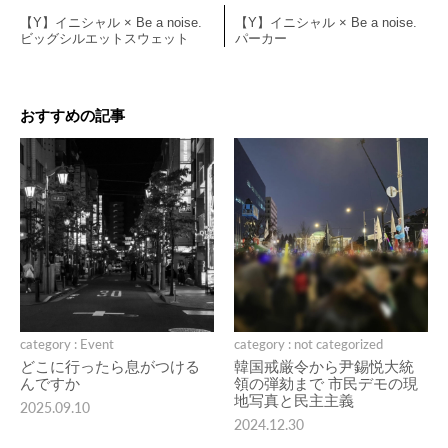
【Y】イニシャル × Be a noise.
【Y】イニシャル × Be a noise.
ビッグシルエットスウェット
パーカー
おすすめの記事
category : Event
category : not categorized
どこに行ったら息がつける
韓国戒厳令から尹錫悦大統
んですか
領の弾劾まで 市民デモの現
地写真と民主主義
2025.09.10
2024.12.30