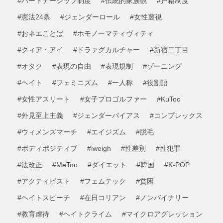
#パートナーシップ制度
#伝統的家族観
#戸籍制度
#憲法24条
#ジェンダーロール
#女性蔑視
#おネエことば
#ホモノーマティヴィティ
#クィア・アイ
#ドラァグカルチャー
#新宿二丁目
#オタク
#表現の自由
#表現規制
#ゾーニング
#ヘイト
#フェミニズム
#一人称
#役割語
#女性アスリート
#女子プロゴルファー
#KuToo
#外見至上主義
#ジェンダーバイアス
#コンプレックス
#ウィメンズマーチ
#エイジズム
#脱毛
#ボディポジティブ
#iweigh
#性差別
#性犯罪
#法改正
#MeToo
#ダイエット
#韓国
#K-POP
#アクティビスト
#フェムテック
#貧困
#ヘイトスピーチ
#在日コリアン
#ノンバイナリー
#教育虐待
#ヘイトクライム
#マイクロアグレッション