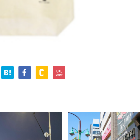
URL
copy