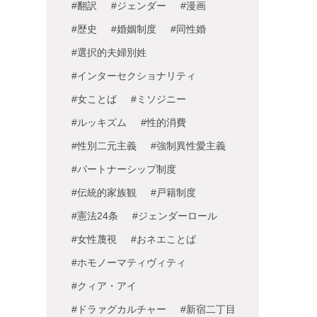
#翻訳
#ジェンダー
#漫画
#歴史
#婚姻制度
#同性婚
#選択的夫婦別姓
#インターセクショナリティ
#女ことば
#ミソジニー
#ルッキズム
#性的消費
#性別二元主義
#強制異性愛主義
#パートナーシップ制度
#伝統的家族観
#戸籍制度
#憲法24条
#ジェンダーロール
#女性蔑視
#おネエことば
#ホモノーマティヴィティ
#クィア・アイ
#ドラァグカルチャー
#新宿二丁目