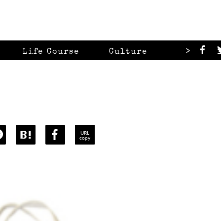
>
Life Course
Culture
Looks
URL
copy