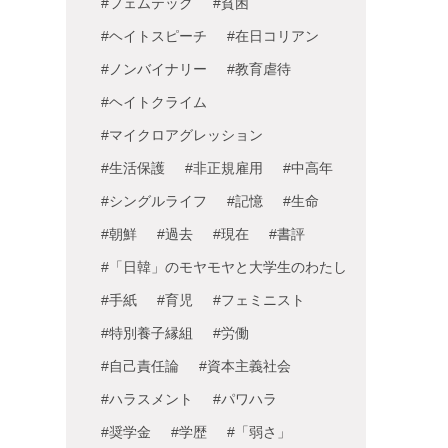
#フェムテック
#貧困
#ヘイトスピーチ
#在日コリアン
#ノンバイナリー
#教育虐待
#ヘイトクライム
#マイクロアグレッション
#生活保護
#非正規雇用
#中高年
#シングルライフ
#記憶
#生命
#朝鮮
#過去
#現在
#書評
#「日韓」のモヤモヤと大学生のわたし
#手紙
#育児
#フェミニスト
#特別養子縁組
#労働
#自己責任論
#資本主義社会
#ハラスメント
#パワハラ
#奨学金
#学歴
#「弱さ」