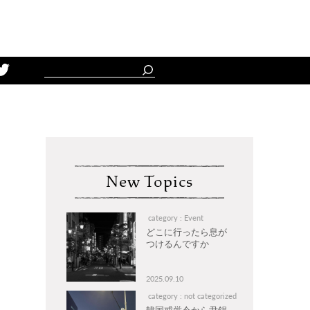
Schedule
New Topics
category : Event
どこに行ったら息が
つけるんですか
2025.09.10
category : not categorized