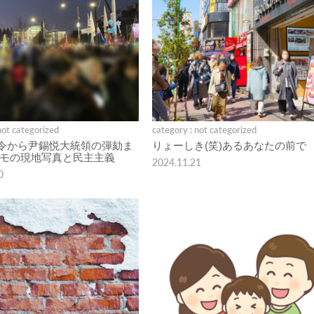
not categorized
category : not categorized
令から尹錫悦大統領の弾劾ま
りょーしき(笑)あるあなたの前で
デモの現地写真と民主主義
2024.11.21
0