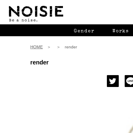
Gender
Works
HOME
＞ ＞ render
render