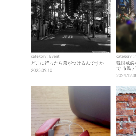
category : Event
category : 
どこに行ったら息がつけるんですか
韓国戒厳
で 市民
2025.09.10
2024.12.3