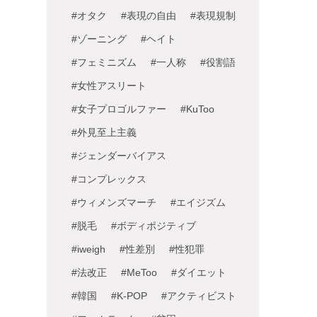
#オタク
#表現の自由
#表現規制
#ゾーニング
#ヘイト
#フェミニズム
#一人称
#役割語
#女性アスリート
#女子プロゴルファー
#KuToo
#外見至上主義
#ジェンダーバイアス
#コンプレックス
#ウィメンズマーチ
#エイジズム
#脱毛
#ボディポジティブ
#iweigh
#性差別
#性犯罪
#法改正
#MeToo
#ダイエット
#韓国
#K-POP
#アクティビスト