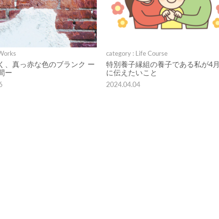
 Works
category : Life Course
く、真っ赤な色のブランク ー
特別養子縁組の養子である私が4月
間ー
に伝えたいこと
6
2024.04.04