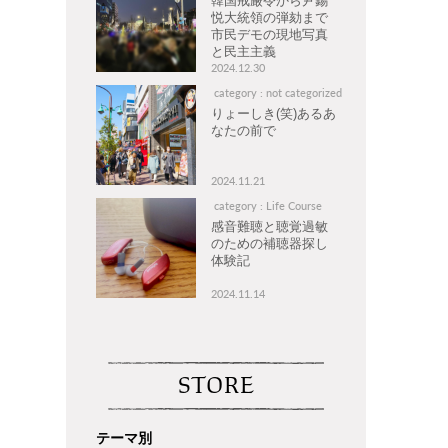
韓国戒厳令から尹錫
悦大統領の弾劾まで
市民デモの現地写真
と民主主義
2024.12.30
category : not categorized
りょーしき(笑)あるあ
なたの前で
2024.11.21
category : Life Course
感音難聴と聴覚過敏
のための補聴器探し
体験記
2024.11.14
STORE
テーマ別